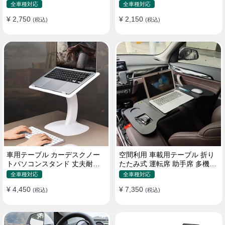
機能ラップトップバッグ
たみ式 パソコン 食事 物置
全車種対応
全車種対応
¥ 2,750
¥ 2,150
(税込)
(税込)
車用テーブル カーデスクノー
空間利用 車載用テーブル 折り
トパソコンスタンド 丈夫耐用
たたみ式 運転席 助手席 多機能
調整可能 車内車外 多機能用
パソコン 食事 書き込み
全車種対応
全車種対応
¥ 4,450
¥ 7,350
(税込)
(税込)