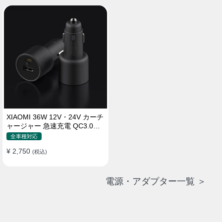
XIAOMI 36W 12V・24V カーチ
ャージャー 急速充電 QC3.0
LEDライト コンパクト 車載充
全車種対応
電器
¥ 2,750
(税込)
電源・アダプター一覧 ＞