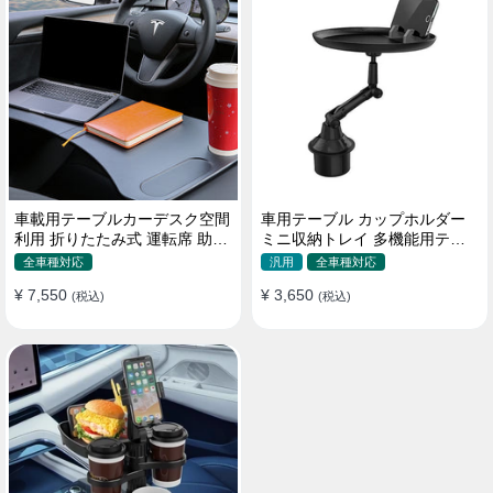
車載用テーブルカーデスク空間
車用テーブル カップホルダー
利用 折りたたみ式 運転席 助手
ミニ収納トレイ 多機能用テー
席 多機能 滑り止め 安定
ブル 食事 物置き用 高品質
全車種対応
汎用
全車種対応
¥ 7,550
¥ 3,650
(税込)
(税込)