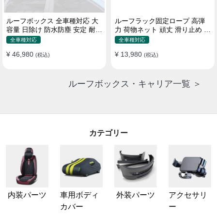
ルーフボックス 全車種対応 大
ルーフラック固定ロープ 高弾
容量 日除け 防水防塵 安定 耐久
力 荷物ネット 頑丈 滑り止め ス
使い便利 折畳式 車用ラゲッジ
トラップ付き ベースキャリア
全車種対応
全車種対応
ケース
¥ 46,980
¥ 13,980
(税込)
(税込)
ルーフボックス・キャリア一覧 ＞
カテゴリー
内装パーツ
車用ボディ
外装パーツ
アクセサリ
カバー
ー