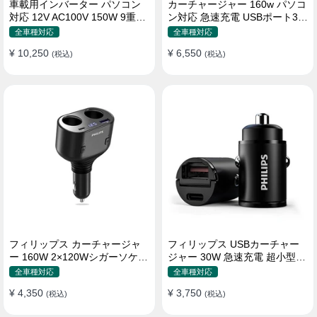
車載用インバーター パソコン
カーチャージャー 160w パソコ
対応 12V AC100V 150W 9重保
ン対応 急速充電 USBポート3つ
護 ディスプレイ付き 静音タイ
Type-C シガーソケット
全車種対応
全車種対応
プ
¥ 10,250
¥ 6,550
(税込)
(税込)
フィリップス カーチャージャ
フィリップス USBカーチャー
ー 160W 2×120Wシガーソケッ
ジャー 30W 急速充電 超小型設
ト おしゃれ
計 おしゃれ シガーソケット
全車種対応
全車種対応
¥ 4,350
¥ 3,750
(税込)
(税込)