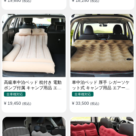
¥ 19,650
¥ 18,250
(税込)
(税込)
高級車中泊ベッド 枕付き 電動
車中泊ベッド 厚手 シガーソケ
ポンプ付属 キャンプ用品 エア
ット式 キャンプ用品 エアーベ
ーベッド 普通車 SUV
ッド 収納袋付き 普通車 SUV適
全車種対応
全車種対応
用
¥ 19,450
¥ 33,500
(税込)
(税込)