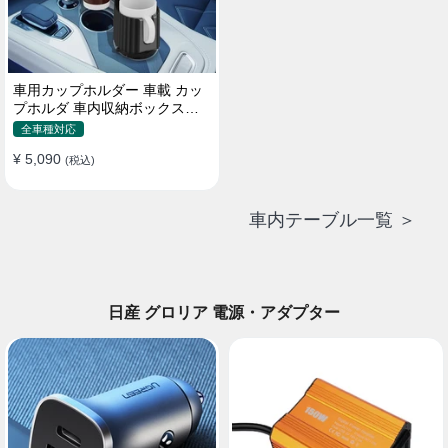
車用カップホルダー 車載 カッ
プホルダ 車内収納ボックス車
載テーブル スマホ置き 調整可
全車種対応
能なベース 車載 取付簡単 滑り
¥ 5,090
止め 小物置き 多機能 使い勝手
(税込)
車内テーブル一覧 ＞
日産 グロリア 電源・アダプター