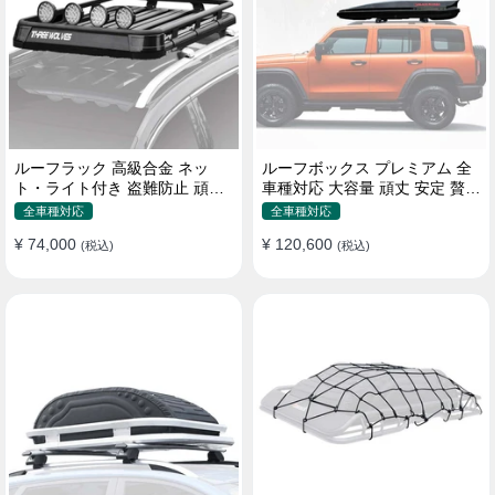
ルーフラック 高級合金 ネッ
ルーフボックス プレミアム 全
ト・ライト付き 盗難防止 頑丈
車種対応 大容量 頑丈 安定 贅沢
安定 分離式 大容量 ベースキャ
使い心地 おしゃれ 多色 車用ラ
全車種対応
全車種対応
リア
ゲッジケース
¥ 74,000
¥ 120,600
(税込)
(税込)