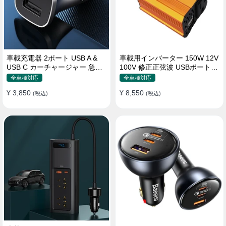
車載充電器 2ポート USB A &
車載用インバーター 150W 12V
USB C カーチャージャー 急速
100V 修正正弦波 USBポート2
充電USB [36W 12V-24V ]
口 コンバーター 防災用品 チャ
全車種対応
全車種対応
ージャー
¥ 3,850
¥ 8,550
(税込)
(税込)