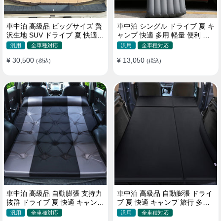
車中泊 高級品 ビッグサイズ 贅
車中泊 シングル ドライブ 夏 キ
沢生地 SUV ドライブ 夏 快適
ャンプ 快適 多用 軽量 便利 省
キャンプ 旅行 収納便利 エアー
スペース 旅行 エアーベッド
汎用
全車種対応
汎用
全車種対応
ベッド
¥ 30,500
¥ 13,050
(税込)
(税込)
車中泊 高級品 自動膨張 支持力
車中泊 高級品 自動膨張 ドライ
抜群 ドライブ 夏 快適 キャンプ
ブ 夏 快適 キャンプ 旅行 多用
旅行 省スペース エアーベッド
取付簡単 収納便利 エアーベッ
汎用
全車種対応
汎用
全車種対応
ド