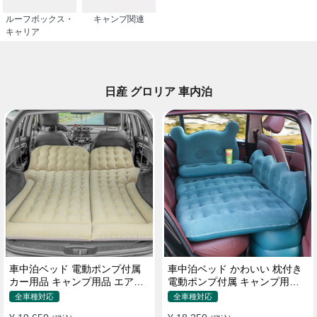
ルーフボックス・
キャンプ関連
キャリア
日産 グロリア 車内泊
車中泊ベッド 電動ポンプ付属
車中泊ベッド かわいい 枕付き
カー用品 キャンプ用品 エアー
電動ポンプ付属 キャンプ用品
ベッド SUV車 普通車適用
エアーベッド 普通車 SUV
全車種対応
全車種対応