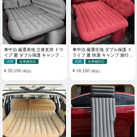
車中泊 厳選表地 立体支持 ドラ
車中泊 厳選生地 ダブル保護 ド
イブ 夏 ダブル保護 キャンプ 旅
ライブ 夏 快適 キャンプ 旅行
行 収納便利 取付簡単 全車種 エ
収納便利 全車種 多色 エアーベ
汎用
全車種対応
汎用
全車種対応
アーベッド
ッド
¥ 20,150
¥ 18,150
(税込)
(税込)