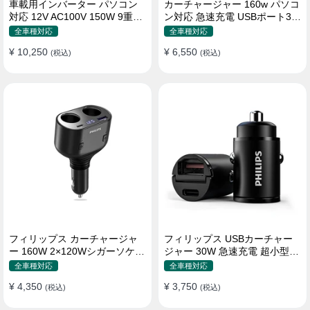
車載用インバーター パソコン
カーチャージャー 160w パソコ
対応 12V AC100V 150W 9重保
ン対応 急速充電 USBポート3つ
護 ディスプレイ付き 静音タイ
Type-C シガーソケット
全車種対応
全車種対応
プ
¥ 10,250
¥ 6,550
(税込)
(税込)
フィリップス カーチャージャ
フィリップス USBカーチャー
ー 160W 2×120Wシガーソケッ
ジャー 30W 急速充電 超小型設
ト おしゃれ
計 おしゃれ シガーソケット
全車種対応
全車種対応
¥ 4,350
¥ 3,750
(税込)
(税込)