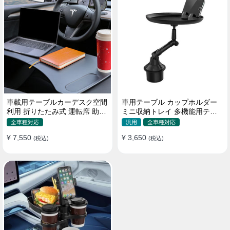
車載用テーブルカーデスク空間
車用テーブル カップホルダー
利用 折りたたみ式 運転席 助手
ミニ収納トレイ 多機能用テー
席 多機能 滑り止め 安定
ブル 食事 物置き用 高品質
全車種対応
汎用
全車種対応
¥ 7,550
¥ 3,650
(税込)
(税込)