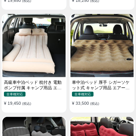
¥ 19,650
¥ 18,250
(税込)
(税込)
高級車中泊ベッド 枕付き 電動
車中泊ベッド 厚手 シガーソケ
ポンプ付属 キャンプ用品 エア
ット式 キャンプ用品 エアーベ
ーベッド 普通車 SUV
ッド 収納袋付き 普通車 SUV適
全車種対応
全車種対応
用
¥ 19,450
¥ 33,500
(税込)
(税込)