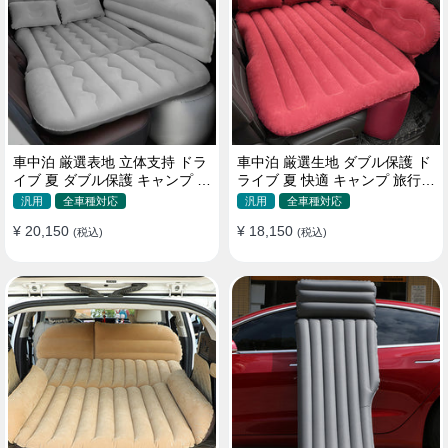
車中泊 厳選表地 立体支持 ドラ
車中泊 厳選生地 ダブル保護 ド
イブ 夏 ダブル保護 キャンプ 旅
ライブ 夏 快適 キャンプ 旅行
行 収納便利 取付簡単 全車種 エ
収納便利 全車種 多色 エアーベ
汎用
全車種対応
汎用
全車種対応
アーベッド
ッド
¥ 20,150
¥ 18,150
(税込)
(税込)