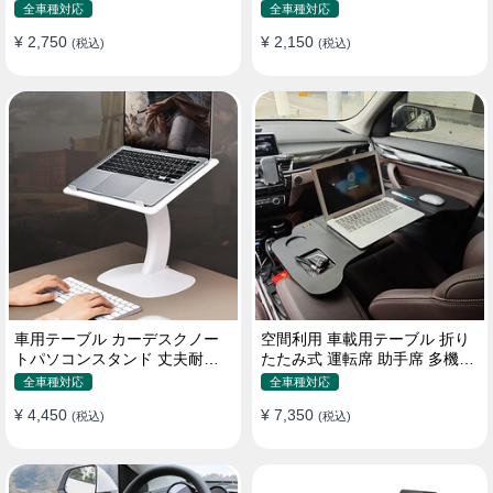
機能ラップトップバッグ
たみ式 パソコン 食事 物置
全車種対応
全車種対応
¥ 2,750
¥ 2,150
(税込)
(税込)
車用テーブル カーデスクノー
空間利用 車載用テーブル 折り
トパソコンスタンド 丈夫耐用
たたみ式 運転席 助手席 多機能
調整可能 車内車外 多機能用
パソコン 食事 書き込み
全車種対応
全車種対応
¥ 4,450
¥ 7,350
(税込)
(税込)