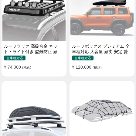
ルーフラック 高級合金 ネッ
ルーフボックス プレミアム 全
ト・ライト付き 盗難防止 頑丈
車種対応 大容量 頑丈 安定 贅沢
安定 分離式 大容量 ベースキャ
使い心地 おしゃれ 多色 車用ラ
全車種対応
全車種対応
リア
ゲッジケース
¥ 74,000
¥ 120,600
(税込)
(税込)