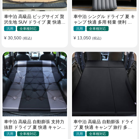
車中泊 高級品 ビッグサイズ 贅
車中泊 シングル ドライブ 夏 キ
沢生地 SUV ドライブ 夏 快適
ャンプ 快適 多用 軽量 便利 省
キャンプ 旅行 収納便利 エアー
スペース 旅行 エアーベッド
汎用
全車種対応
汎用
全車種対応
ベッド
¥ 30,500
¥ 13,050
(税込)
(税込)
車中泊 高級品 自動膨張 支持力
車中泊 高級品 自動膨張 ドライ
抜群 ドライブ 夏 快適 キャンプ
ブ 夏 快適 キャンプ 旅行 多用
旅行 省スペース エアーベッド
取付簡単 収納便利 エアーベッ
汎用
全車種対応
汎用
全車種対応
ド