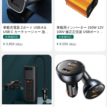
車載充電器 2ポート USB A &
車載用インバーター 150W 12V
USB C カーチャージャー 急速
100V 修正正弦波 USBポート2
充電USB [36W 12V-24V ]
口 コンバーター 防災用品 チャ
全車種対応
全車種対応
ージャー
¥ 3,850
¥ 8,550
(税込)
(税込)