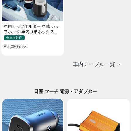
車用カップホルダー 車載 カッ
プホルダ 車内収納ボックス車
載テーブル スマホ置き 調整可
全車種対応
能なベース 車載 取付簡単 滑り
¥ 5,090
止め 小物置き 多機能 使い勝手
(税込)
車内テーブル一覧 ＞
日産 マーチ 電源・アダプター