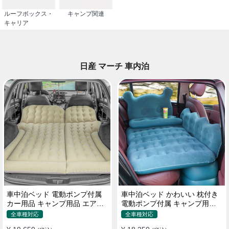
ルーフボックス・
キャンプ関連
キャリア
日産 マーチ 車内泊
車中泊ベッド 電動ポンプ付属
車中泊ベッド かわいい 枕付き
カー用品 キャンプ用品 エアー
電動ポンプ付属 キャンプ用品
ベッド SUV車 普通車適用
エアーベッド 普通車 SUV
全車種対応
全車種対応