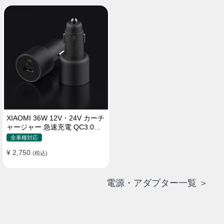
XIAOMI 36W 12V・24V カーチ
ャージャー 急速充電 QC3.0
LEDライト コンパクト 車載充
全車種対応
電器
¥ 2,750
(税込)
電源・アダプター一覧 ＞