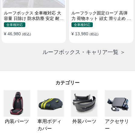
ルーフボックス 全車種対応 大
ルーフラック固定ロープ 高弾
容量 日除け 防水防塵 安定 耐久
力 荷物ネット 頑丈 滑り止め ス
使い便利 折畳式 車用ラゲッジ
トラップ付き ベースキャリア
全車種対応
全車種対応
ケース
¥ 46,980
¥ 13,980
(税込)
(税込)
ルーフボックス・キャリア一覧 ＞
カテゴリー
内装パーツ
車用ボディ
外装パーツ
アクセサリ
カバー
ー