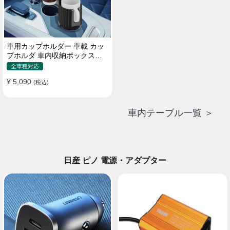
車用カップホルダー 車載 カッ
プホルダ 車内収納ボックス車
載テーブル スマホ置き 調整可
全車種対応
能なベース 車載 取付簡単 滑り
¥ 5,090
止め 小物置き 多機能 使い勝手
(税込)
車内テーブル一覧 ＞
日産 ピノ 電源・アダプター