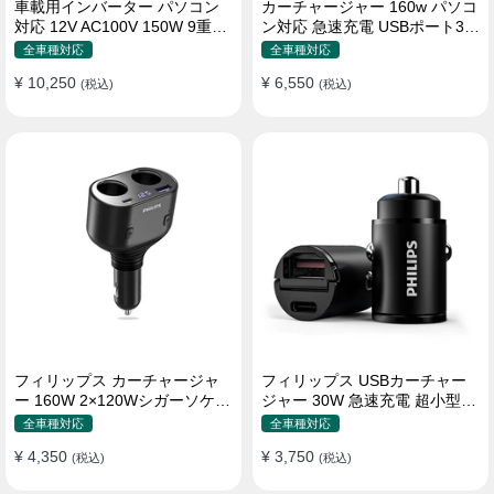
車載用インバーター パソコン
カーチャージャー 160w パソコ
対応 12V AC100V 150W 9重保
ン対応 急速充電 USBポート3つ
護 ディスプレイ付き 静音タイ
Type-C シガーソケット
全車種対応
全車種対応
プ
¥ 10,250
¥ 6,550
(税込)
(税込)
フィリップス カーチャージャ
フィリップス USBカーチャー
ー 160W 2×120Wシガーソケッ
ジャー 30W 急速充電 超小型設
ト おしゃれ
計 おしゃれ シガーソケット
全車種対応
全車種対応
¥ 4,350
¥ 3,750
(税込)
(税込)