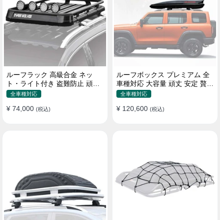
ルーフラック 高級合金 ネッ
ルーフボックス プレミアム 全
ト・ライト付き 盗難防止 頑丈
車種対応 大容量 頑丈 安定 贅沢
安定 分離式 大容量 ベースキャ
使い心地 おしゃれ 多色 車用ラ
全車種対応
全車種対応
リア
ゲッジケース
¥ 74,000
¥ 120,600
(税込)
(税込)