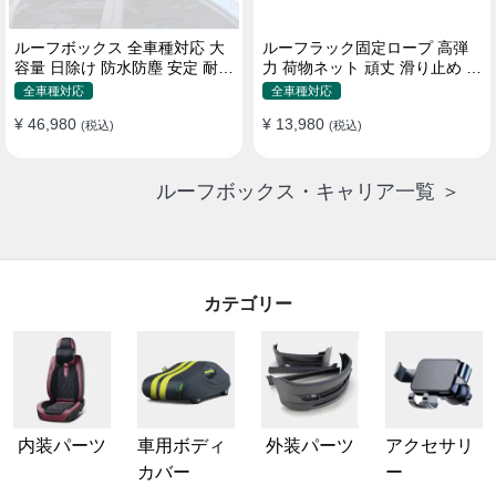
ルーフボックス 全車種対応 大
ルーフラック固定ロープ 高弾
容量 日除け 防水防塵 安定 耐久
力 荷物ネット 頑丈 滑り止め ス
使い便利 折畳式 車用ラゲッジ
トラップ付き ベースキャリア
全車種対応
全車種対応
ケース
¥ 46,980
¥ 13,980
(税込)
(税込)
ルーフボックス・キャリア一覧 ＞
カテゴリー
内装パーツ
車用ボディ
外装パーツ
アクセサリ
カバー
ー