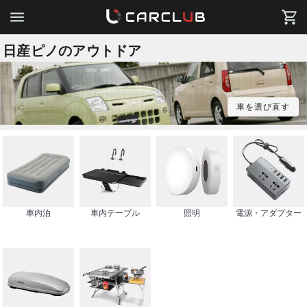
日産ピノのアウトドア
車を選び直す
車内泊
車内テーブル
照明
電源・アダプター