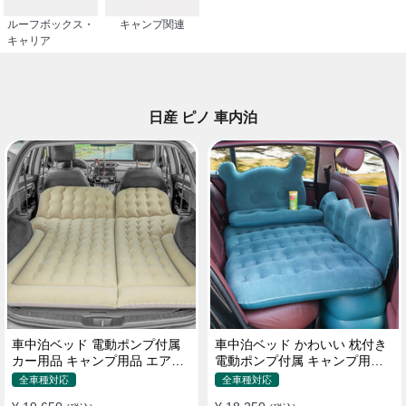
ルーフボックス・
キャンプ関連
キャリア
日産 ピノ 車内泊
車中泊ベッド 電動ポンプ付属
車中泊ベッド かわいい 枕付き
カー用品 キャンプ用品 エアー
電動ポンプ付属 キャンプ用品
ベッド SUV車 普通車適用
エアーベッド 普通車 SUV
全車種対応
全車種対応