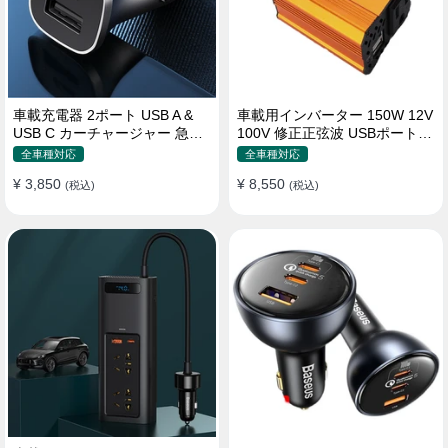
車載充電器 2ポート USB A &
車載用インバーター 150W 12V
USB C カーチャージャー 急速
100V 修正正弦波 USBポート2
充電USB [36W 12V-24V ]
口 コンバーター 防災用品 チャ
全車種対応
全車種対応
ージャー
¥ 3,850
¥ 8,550
(税込)
(税込)