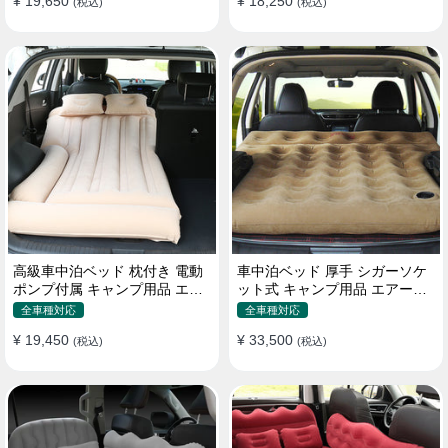
¥ 19,650
¥ 18,250
(税込)
(税込)
高級車中泊ベッド 枕付き 電動
車中泊ベッド 厚手 シガーソケ
ポンプ付属 キャンプ用品 エア
ット式 キャンプ用品 エアーベ
ーベッド 普通車 SUV
ッド 収納袋付き 普通車 SUV適
全車種対応
全車種対応
用
¥ 19,450
¥ 33,500
(税込)
(税込)