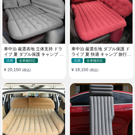
車中泊 厳選表地 立体支持 ドラ
車中泊 厳選生地 ダブル保護 ド
イブ 夏 ダブル保護 キャンプ 旅
ライブ 夏 快適 キャンプ 旅行
行 収納便利 取付簡単 全車種 エ
収納便利 全車種 多色 エアーベ
汎用
全車種対応
汎用
全車種対応
アーベッド
ッド
¥ 20,150
¥ 18,150
(税込)
(税込)