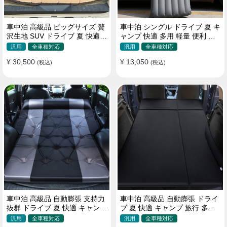
車中泊 高級品 ビッグサイズ 贅
車中泊 シングル ドライブ 夏 キ
沢生地 SUV ドライブ 夏 快適
ャンプ 快適 多用 軽量 便利 省
キャンプ 旅行 収納便利 エアー
スペース 旅行 エアーベッド
汎用
全車種対応
汎用
全車種対応
ベッド
¥ 30,500
¥ 13,050
(税込)
(税込)
車中泊 高級品 自動膨張 支持力
車中泊 高級品 自動膨張 ドライ
抜群 ドライブ 夏 快適 キャンプ
ブ 夏 快適 キャンプ 旅行 多用
旅行 省スペース エアーベッド
取付簡単 収納便利 エアーベッ
汎用
全車種対応
汎用
全車種対応
ド