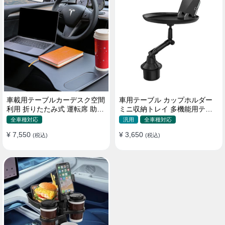
車載用テーブルカーデスク空間
車用テーブル カップホルダー
利用 折りたたみ式 運転席 助手
ミニ収納トレイ 多機能用テー
席 多機能 滑り止め 安定
ブル 食事 物置き用 高品質
全車種対応
汎用
全車種対応
¥ 7,550
¥ 3,650
(税込)
(税込)