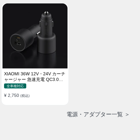
XIAOMI 36W 12V・24V カーチ
ャージャー 急速充電 QC3.0
LEDライト コンパクト 車載充
全車種対応
電器
¥ 2,750
(税込)
電源・アダプター一覧 ＞