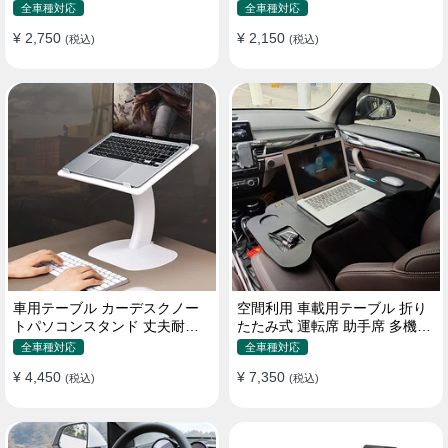
機能ラップトップバッグ
たみ式 パソコン 食事 物置
全車種対応
全車種対応
¥ 2,750
¥ 2,150
(税込)
(税込)
車用テーブル カーデスクノー
空間利用 車載用テーブル 折り
トパソコンスタンド 丈夫耐用
たたみ式 運転席 助手席 多機能
調整可能 車内車外 多機能用
パソコン 食事 書き込み
全車種対応
全車種対応
¥ 4,450
¥ 7,350
(税込)
(税込)