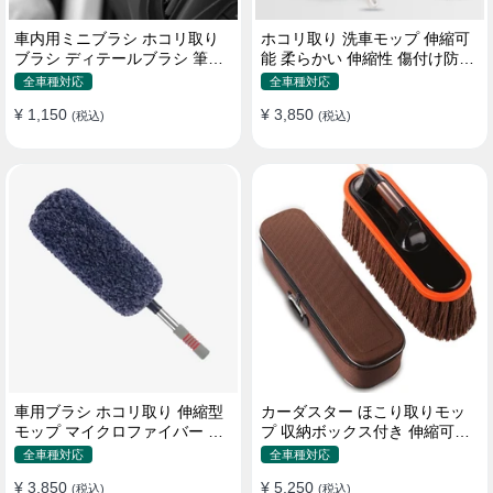
車内用ミニブラシ ホコリ取り
ホコリ取り 洗車モップ 伸縮可
ブラシ ディテールブラシ 筆タ
能 柔らかい 伸縮性 傷付け防止
イプ 車 エアコン吹き出し口
軽量・コンパクト
全車種対応
全車種対応
¥ 1,150
¥ 3,850
(税込)
(税込)
車用ブラシ ホコリ取り 伸縮型
カーダスター ほこり取りモッ
モップ マイクロファイバー 洗
プ 収納ボックス付き 伸縮可能
車道具 軽量・コンパクト
ワックスブラシ 洗車ブラシ
全車種対応
全車種対応
¥ 3,850
¥ 5,250
(税込)
(税込)