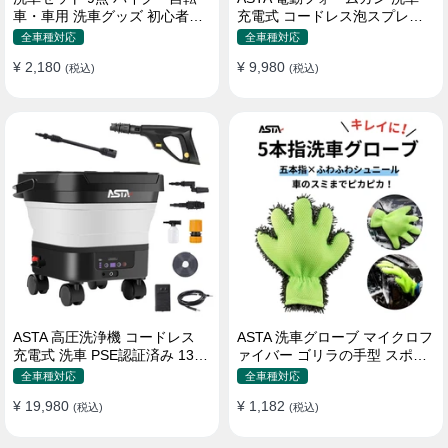
車・車用 洗車グッズ 初心者向
充電式 コードレス泡スプレー
け 洗車ブラシ スポンジ タオル
高圧対応 充電式フォームスプ
全車種対応
全車種対応
グローブ タイヤブラシ ワック
レー 洗車グッズ 車・バイク用
¥ 2,180
¥ 9,980
ス用スポンジ 高級洗車道具 乾
(税込)
強力泡立ち (コピー)
(税込)
拭き・水拭き対応 水切り・隙
間掃除・エアコン掃除もOK カ
ー用品一式
ASTA 高圧洗浄機 コードレス
ASTA 洗車グローブ マイクロフ
充電式 洗車 PSE認証済み 13L
ァイバー ゴリラの手型 スポン
バケツ一体型 折りたたみ式 超
ジ ボディー用 傷防止 吸水速乾
全車種対応
全車種対応
軽量 キャスター付き 360度回
手洗い 洗車用品 車 バイク 洗車
¥ 19,980
¥ 1,182
転ノズル トリガーガン 蛇口接
(税込)
グッズ 掃除 手袋型 洗車タオル
(税込)
続アダプター ショートノズル
代用 1個入り
フォームボトル キャスター付