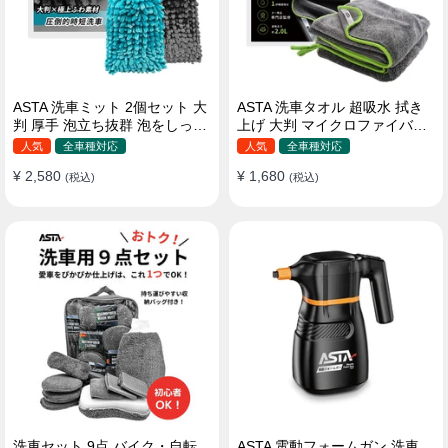
ASTA 洗車ミット 2個セット 大
ASTA 洗車タオル 超吸水 拭き
判 厚手 泡立ち抜群 泡をしっか
上げ 大判 マイクロファイバー
りキープ 洗車スポンジ マイ
クロス プロ仕様 水拭き 窓拭き
人気
全車種対応
人気
全車種対応
クロファイバー 洗車グローブ
洗車 業務用 タオル 吸水 傷つか
¥ 2,580
¥ 1,680
傷つきにくい ボディ ガラス ホ
(税込)
ない 撥水 厚手 両面 大型 洗車
(税込)
イール対応 洗車 用途別に使い
クロス
分け 2個セット
洗車セット 9点 バイク・自転
ASTA 電動フォームガン 洗車