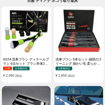
日産 ティアナ ホコリ取り道具
ASTA 洗車ブラシ ディテールブ
洗車ブラシ 5本セット 細部のク
ラシ 6点セット ブラシ本体2本
リーニング 細かい毛 柔らかい
替えヘッド2個 アダプター2個
豚毛 ディテールブラシ
人気
全車種対応
全車種対応
車内外 ホイール ダッシュボー
¥ 2,980
¥ 1,850
ド
(税込)
(税込)