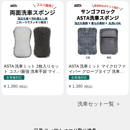
属 水道接続不要 多機能コンパ
クト収納
ASTA 洗車ミット 2枚入りセッ
ASTA 洗車ミット マイクロファ
ト コスパ最強 洗車手袋 マイク
イバー グローブタイプ 洗車プ
ロファイバー製 洗車グッズ 車
ロも愛用 傷防止 高吸水 車 バイ
全車種対応
全車種対応
バイク 自転車用 洗車スポンジ
ク用 洗車ディテイリング用品
¥ 1,380
¥ 1,380
(税込)
(税込)
洗車セット一覧 ＞