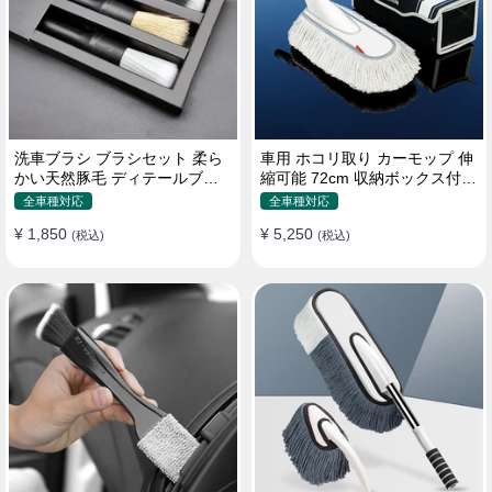
洗車ブラシ ブラシセット 柔ら
車用 ホコリ取り カーモップ 伸
かい天然豚毛 ディテールブラ
縮可能 72cm 収納ボックス付き
シ 隙間ブラシ 筆タイプ
軽量・コンパクト
全車種対応
全車種対応
¥ 1,850
¥ 5,250
(税込)
(税込)