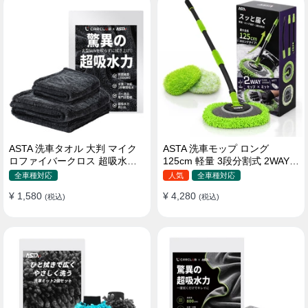
ASTA 洗車タオル 大判 マイク
ASTA 洗車モップ ロング
ロファイバークロス 超吸水ツ
125cm 軽量 3段分割式 2WAY
イストパイル 洗車クロス 傷防
洗車ブラシ スポンジ 高吸水 マ
全車種対応
人気
全車種対応
止 両面使える
イクロファイバー 脚立不要
¥ 1,580
¥ 4,280
(税込)
110°可動ヘッド 15°カーブ設計
(税込)
伸縮 傷つかない 車用 ルーフ・
ボディ対応