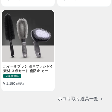
ホイールブラシ 洗車ブラシ PR
素材 ３点セット 傷防止 カーウ
ォッシュ プロ仕様
全車種対応
¥ 1,150
(税込)
ホコリ取り道具一覧 ＞