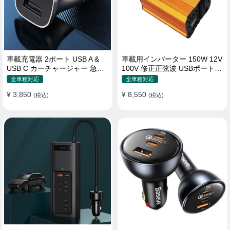
車載充電器 2ポート USB A &
車載用インバーター 150W 12V
USB C カーチャージャー 急速
100V 修正正弦波 USBポート2
充電USB [36W 12V-24V ]
口 コンバーター 防災用品 チャ
全車種対応
全車種対応
ージャー
¥ 3,850
¥ 8,550
(税込)
(税込)