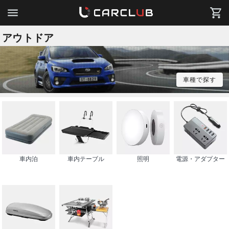
アウトドア
車種で探す
車内泊
車内テーブル
照明
電源・アダプター