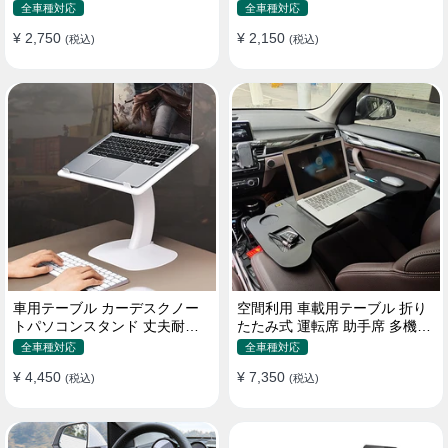
機能ラップトップバッグ
たみ式 パソコン 食事 物置
全車種対応
全車種対応
¥ 2,750
¥ 2,150
(税込)
(税込)
車用テーブル カーデスクノー
空間利用 車載用テーブル 折り
トパソコンスタンド 丈夫耐用
たたみ式 運転席 助手席 多機能
調整可能 車内車外 多機能用
パソコン 食事 書き込み
全車種対応
全車種対応
¥ 4,450
¥ 7,350
(税込)
(税込)