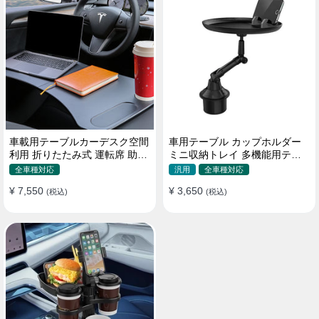
車載用テーブルカーデスク空間
車用テーブル カップホルダー
利用 折りたたみ式 運転席 助手
ミニ収納トレイ 多機能用テー
席 多機能 滑り止め 安定
ブル 食事 物置き用 高品質
全車種対応
汎用
全車種対応
¥ 7,550
¥ 3,650
(税込)
(税込)