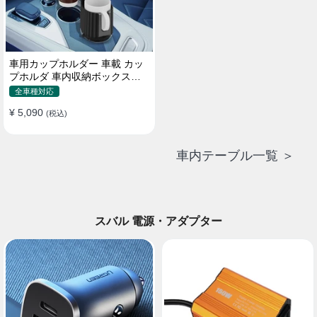
車用カップホルダー 車載 カッ
プホルダ 車内収納ボックス車
載テーブル スマホ置き 調整可
全車種対応
能なベース 車載 取付簡単 滑り
¥ 5,090
止め 小物置き 多機能 使い勝手
(税込)
車内テーブル一覧 ＞
スバル 電源・アダプター