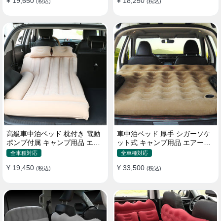
¥ 19,650
¥ 18,250
(税込)
(税込)
高級車中泊ベッド 枕付き 電動
車中泊ベッド 厚手 シガーソケ
ポンプ付属 キャンプ用品 エア
ット式 キャンプ用品 エアーベ
ーベッド 普通車 SUV
ッド 収納袋付き 普通車 SUV適
全車種対応
全車種対応
用
¥ 19,450
¥ 33,500
(税込)
(税込)