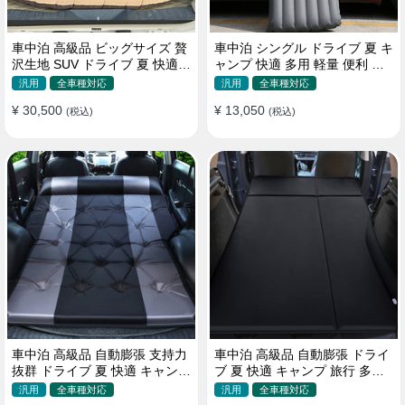
車中泊 高級品 ビッグサイズ 贅
車中泊 シングル ドライブ 夏 キ
沢生地 SUV ドライブ 夏 快適
ャンプ 快適 多用 軽量 便利 省
キャンプ 旅行 収納便利 エアー
スペース 旅行 エアーベッド
汎用
全車種対応
汎用
全車種対応
ベッド
¥ 30,500
¥ 13,050
(税込)
(税込)
車中泊 高級品 自動膨張 支持力
車中泊 高級品 自動膨張 ドライ
抜群 ドライブ 夏 快適 キャンプ
ブ 夏 快適 キャンプ 旅行 多用
旅行 省スペース エアーベッド
取付簡単 収納便利 エアーベッ
汎用
全車種対応
汎用
全車種対応
ド