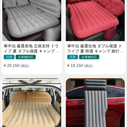
車中泊 厳選表地 立体支持 ドラ
車中泊 厳選生地 ダブル保護 ド
イブ 夏 ダブル保護 キャンプ 旅
ライブ 夏 快適 キャンプ 旅行
行 収納便利 取付簡単 全車種 エ
収納便利 全車種 多色 エアーベ
汎用
全車種対応
汎用
全車種対応
アーベッド
ッド
¥ 20,150
¥ 18,150
(税込)
(税込)