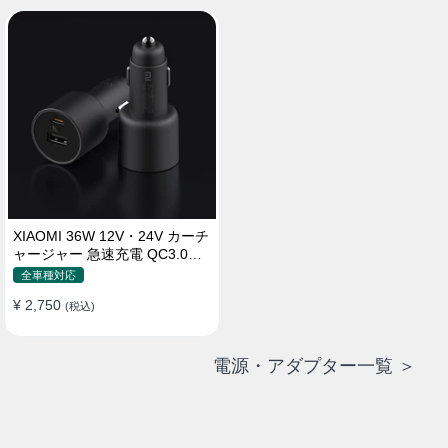
XIAOMI 36W 12V・24V カーチ
ャージャー 急速充電 QC3.0
LEDライト コンパクト 車載充
全車種対応
電器
¥ 2,750
(税込)
電源・アダプター一覧 ＞