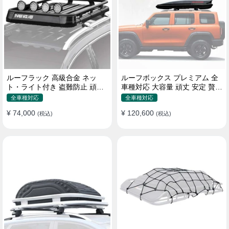
ルーフラック 高級合金 ネッ
ルーフボックス プレミアム 全
ト・ライト付き 盗難防止 頑丈
車種対応 大容量 頑丈 安定 贅沢
安定 分離式 大容量 ベースキャ
使い心地 おしゃれ 多色 車用ラ
全車種対応
全車種対応
リア
ゲッジケース
¥ 74,000
¥ 120,600
(税込)
(税込)