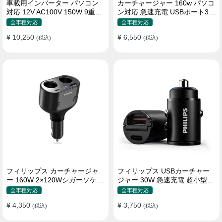
車載用インバーター パソコン
カーチャージャー 160w パソコ
対応 12V AC100V 150W 9重保
ン対応 急速充電 USBポート3つ
護 ディスプレイ付き 静音タイ
Type-C シガーソケット
全車種対応
全車種対応
プ
¥ 10,250
¥ 6,550
(税込)
(税込)
フィリップス カーチャージャ
フィリップス USBカーチャー
ー 160W 2×120Wシガーソケッ
ジャー 30W 急速充電 超小型設
ト おしゃれ
計 おしゃれ シガーソケット
全車種対応
全車種対応
¥ 4,350
¥ 3,750
(税込)
(税込)