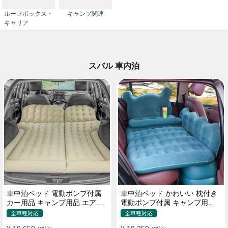
ルーフボックス・
キャンプ関連
キャリア
スバル 車内泊
車中泊ベッド 電動ポンプ付属
車中泊ベッド かわいい 枕付き
カー用品 キャンプ用品 エアー
電動ポンプ付属 キャンプ用品
ベッド SUV車 普通車適用
エアーベッド 普通車 SUV
全車種対応
全車種対応