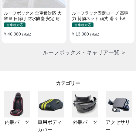
ルーフボックス 全車種対応 大
ルーフラック固定ロープ 高弾
容量 日除け 防水防塵 安定 耐久
力 荷物ネット 頑丈 滑り止め ス
使い便利 折畳式 車用ラゲッジ
トラップ付き ベースキャリア
全車種対応
全車種対応
ケース
¥ 46,980
¥ 13,980
(税込)
(税込)
ルーフボックス・キャリア一覧 ＞
カテゴリー
内装パーツ
車用ボディ
外装パーツ
アクセサリ
カバー
ー