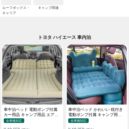
ルーフボックス・
キャンプ関連
キャリア
トヨタ ハイエース 車内泊
車中泊ベッド 電動ポンプ付属
車中泊ベッド かわいい 枕付き
カー用品 キャンプ用品 エアー
電動ポンプ付属 キャンプ用品
ベッド SUV車 普通車適用
エアーベッド 普通車 SUV
全車種対応
全車種対応