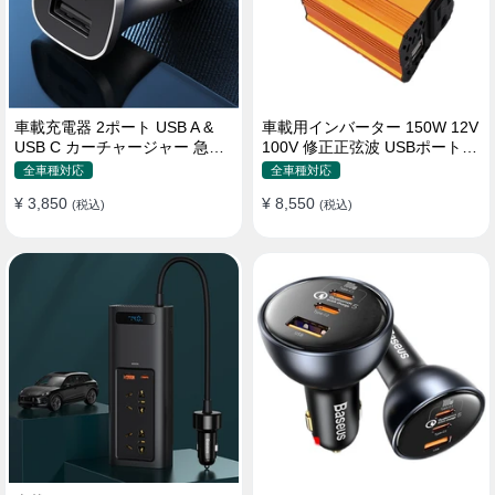
車載充電器 2ポート USB A &
車載用インバーター 150W 12V
USB C カーチャージャー 急速
100V 修正正弦波 USBポート2
充電USB [36W 12V-24V ]
口 コンバーター 防災用品 チャ
全車種対応
全車種対応
ージャー
¥ 3,850
¥ 8,550
(税込)
(税込)