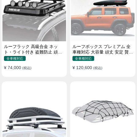
ルーフラック 高級合金 ネッ
ルーフボックス プレミアム 全
ト・ライト付き 盗難防止 頑丈
車種対応 大容量 頑丈 安定 贅沢
安定 分離式 大容量 ベースキャ
使い心地 おしゃれ 多色 車用ラ
全車種対応
全車種対応
リア
ゲッジケース
¥ 74,000
¥ 120,600
(税込)
(税込)