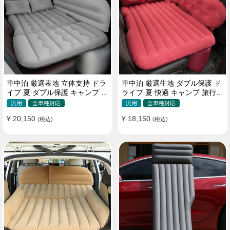
車中泊 厳選表地 立体支持 ドラ
車中泊 厳選生地 ダブル保護 ド
イブ 夏 ダブル保護 キャンプ 旅
ライブ 夏 快適 キャンプ 旅行
行 収納便利 取付簡単 全車種 エ
収納便利 全車種 多色 エアーベ
汎用
全車種対応
汎用
全車種対応
アーベッド
ッド
¥ 20,150
¥ 18,150
(税込)
(税込)