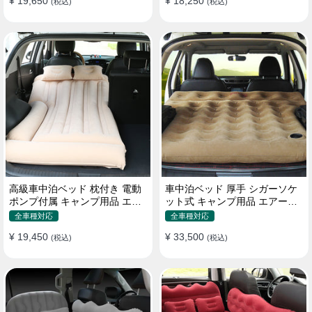
¥ 19,650
¥ 18,250
(税込)
(税込)
高級車中泊ベッド 枕付き 電動
車中泊ベッド 厚手 シガーソケ
ポンプ付属 キャンプ用品 エア
ット式 キャンプ用品 エアーベ
ーベッド 普通車 SUV
ッド 収納袋付き 普通車 SUV適
全車種対応
全車種対応
用
¥ 19,450
¥ 33,500
(税込)
(税込)