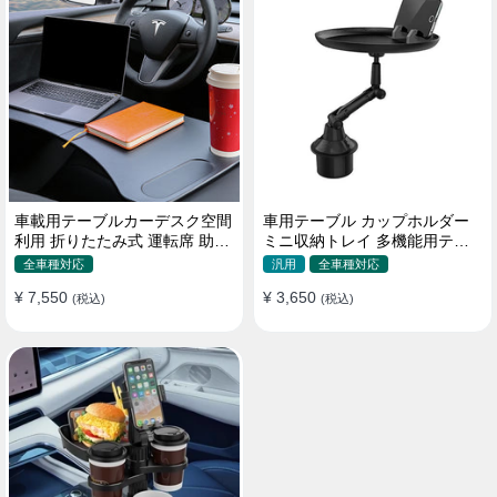
車載用テーブルカーデスク空間
車用テーブル カップホルダー
利用 折りたたみ式 運転席 助手
ミニ収納トレイ 多機能用テー
席 多機能 滑り止め 安定
ブル 食事 物置き用 高品質
全車種対応
汎用
全車種対応
¥ 7,550
¥ 3,650
(税込)
(税込)