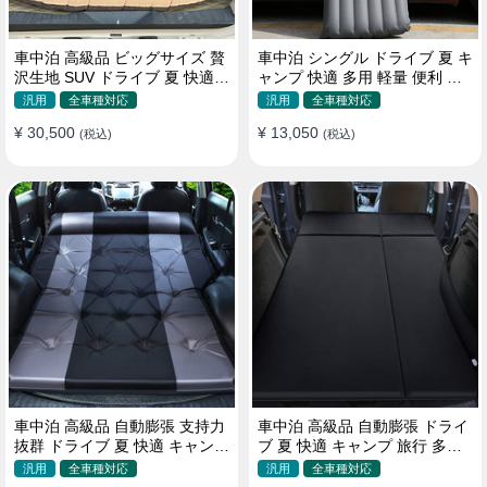
車中泊 高級品 ビッグサイズ 贅
車中泊 シングル ドライブ 夏 キ
沢生地 SUV ドライブ 夏 快適
ャンプ 快適 多用 軽量 便利 省
キャンプ 旅行 収納便利 エアー
スペース 旅行 エアーベッド
汎用
全車種対応
汎用
全車種対応
ベッド
¥ 30,500
¥ 13,050
(税込)
(税込)
車中泊 高級品 自動膨張 支持力
車中泊 高級品 自動膨張 ドライ
抜群 ドライブ 夏 快適 キャンプ
ブ 夏 快適 キャンプ 旅行 多用
旅行 省スペース エアーベッド
取付簡単 収納便利 エアーベッ
汎用
全車種対応
汎用
全車種対応
ド