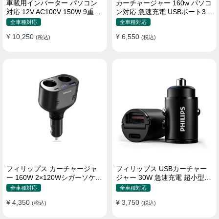
車載用インバーター パソコン
カーチャージャー 160w パソコ
対応 12V AC100V 150W 9重保
ン対応 急速充電 USBポート3つ
護 ディスプレイ付き 静音タイ
Type-C シガーソケット
全車種対応
全車種対応
プ
¥ 10,250
¥ 6,550
(税込)
(税込)
フィリップス カーチャージャ
フィリップス USBカーチャー
ー 160W 2×120Wシガーソケッ
ジャー 30W 急速充電 超小型設
ト おしゃれ
計 おしゃれ シガーソケット
全車種対応
全車種対応
¥ 4,350
¥ 3,750
(税込)
(税込)