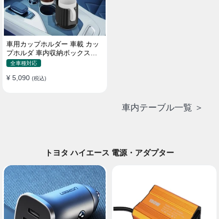
車用カップホルダー 車載 カッ
プホルダ 車内収納ボックス車
載テーブル スマホ置き 調整可
全車種対応
能なベース 車載 取付簡単 滑り
¥ 5,090
止め 小物置き 多機能 使い勝手
(税込)
車内テーブル一覧 ＞
トヨタ ハイエース 電源・アダプター