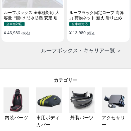
ルーフボックス 全車種対応 大
ルーフラック固定ロープ 高弾
容量 日除け 防水防塵 安定 耐久
力 荷物ネット 頑丈 滑り止め ス
使い便利 折畳式 車用ラゲッジ
トラップ付き ベースキャリア
全車種対応
全車種対応
ケース
¥ 46,980
¥ 13,980
(税込)
(税込)
ルーフボックス・キャリア一覧 ＞
カテゴリー
内装パーツ
車用ボディ
外装パーツ
アクセサリ
カバー
ー