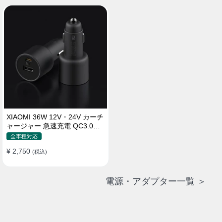
XIAOMI 36W 12V・24V カーチ
ャージャー 急速充電 QC3.0
LEDライト コンパクト 車載充
全車種対応
電器
¥ 2,750
(税込)
電源・アダプター一覧 ＞