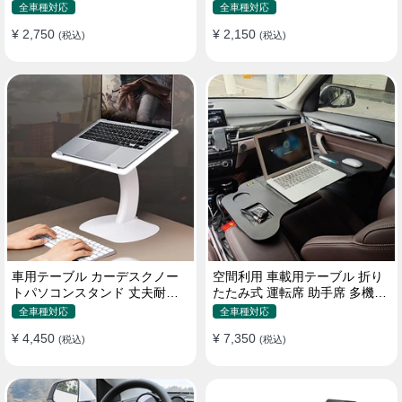
機能ラップトップバッグ
たみ式 パソコン 食事 物置
全車種対応
全車種対応
¥ 2,750
¥ 2,150
(税込)
(税込)
車用テーブル カーデスクノー
空間利用 車載用テーブル 折り
トパソコンスタンド 丈夫耐用
たたみ式 運転席 助手席 多機能
調整可能 車内車外 多機能用
パソコン 食事 書き込み
全車種対応
全車種対応
¥ 4,450
¥ 7,350
(税込)
(税込)