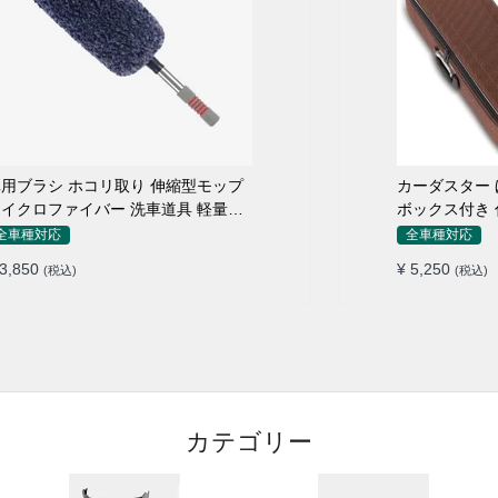
用ブラシ ホコリ取り 伸縮型モップ
カーダスター ほ
イクロファイバー 洗車道具 軽量・
ボックス付き 
コンパクト
シ 洗車ブラシ
全車種対応
全車種対応
 3,850
¥ 5,250
(税込)
(税込)
カテゴリー