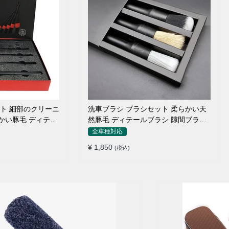
ット 細部のクリーニ
洗車ブラシ ブラシセット 柔らかい天
らかい豚毛 ディテー
然豚毛 ディテールブラシ 隙間ブラシ
筆タイプ
全車種対応
¥ 1,850
(税込)