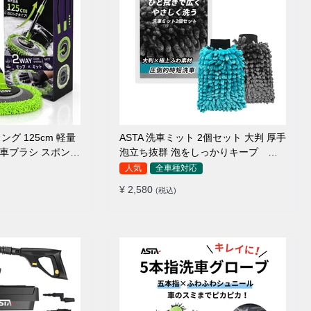
ング 125cm 軽量
ASTA 洗車ミット 2個セット 大判 厚手
 洗車ブラシ スポンジ
泡立ち抜群 泡をしっかりキープ 洗
ァイバー 脚立不要
車スポンジ マイクロファイバー 洗車
人気
全車種対応
5°カーブ設計 伸縮
グローブ 傷つきにくい ボディ ガラス
¥ 2,580
(税込)
ルーフ・ボディ対応
ホイール対応 洗車 用途別に使い分け
2個セット