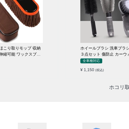
こり取りモップ 収納
ホイールブラシ 洗車ブラシ
伸縮可能 ワックスブラ
３点セット 傷防止 カーウ
ロ仕様
全車種対応
¥ 1,150
(税込)
ホコリ取