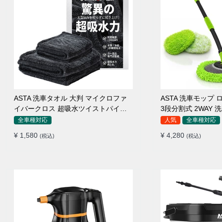
ASTA 洗車タオル 大判 マイクロファ
ASTA 洗車モップ ロ
イバークロス 超吸水ツイストパイル
3段分割式 2WAY
洗車クロス 傷防止 両面使える
高吸水 マイクロフ
全車種対応
人気
全車種対応
110°可動ヘッド 1
¥ 1,580
¥ 4,280
(税込)
(税込)
傷つかない 車用 