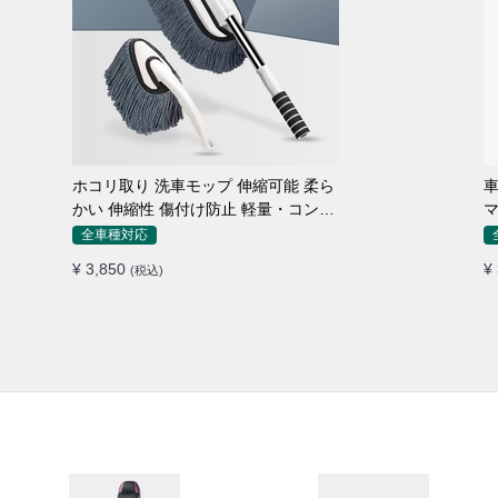
ホコリ取り 洗車モップ 伸縮可能 柔ら
車
かい 伸縮性 傷付け防止 軽量・コンパ
マ
クト
全車種対応
¥ 3,850
¥
(税込)