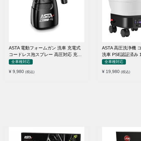
ASTA 電動フォームガン 洗車 充電式
ASTA 高圧洗浄機
コードレス泡スプレー 高圧対応 充電
洗車 PSE認証済み
式フォームスプレー 洗車グッズ 車・
折りたたみ式 超軽
全車種対応
全車種対応
バイク用 強力泡立ち (コピー)
360度回転ノズル 
¥ 9,980
¥ 19,980
(税込)
(税込)
接続アダプター シ
ームボトル キャス
不要 多機能コンパ