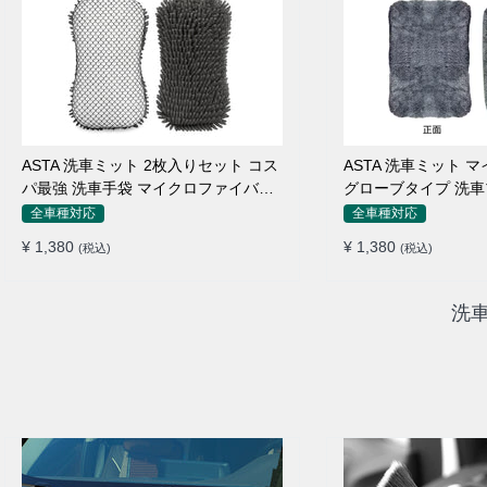
ASTA 洗車ミット 2枚入りセット コス
ASTA 洗車ミット 
パ最強 洗車手袋 マイクロファイバー
グローブタイプ 洗車
製 洗車グッズ 車 バイク 自転車用 洗
止 高吸水 車 バイク
全車種対応
全車種対応
車スポンジ
ング用品
¥ 1,380
¥ 1,380
(税込)
(税込)
洗