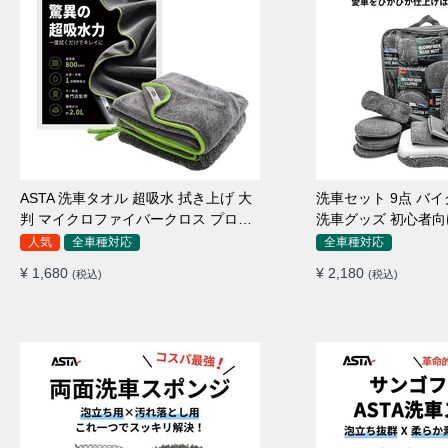
ASTA 洗車タオル 超吸水 拭き上げ 大
洗車セット 9点 バ
判 マイクロファイバークロス プロ仕
洗車グッズ 初心者向
様 水拭き 窓拭き 洗車 業務用 タオル
ポンジ タオル グロ
人気
全車種対応
全車種対応
吸水 傷つかない 撥水 厚手 両面 大型
ワックス用スポンジ 
¥ 1,680
¥ 2,180
(税込)
(税込)
洗車クロス
拭き・水拭き対応 
除・エアコン掃除もO