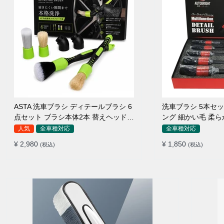
ASTA 洗車ブラシ ディテールブラシ 6
洗車ブラシ 5本セ
点セット ブラシ本体2本 替えヘッド2
ング 細かい毛 柔
個 アダプター2個 車内外 ホイール ダ
ルブラシ
人気
全車種対応
全車種対応
ッシュボード
¥ 2,980
¥ 1,850
(税込)
(税込)