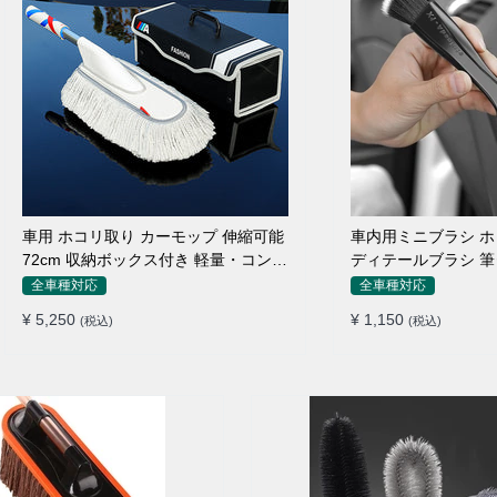
車用 ホコリ取り カーモップ 伸縮可能
車内用ミニブラシ 
72cm 収納ボックス付き 軽量・コンパ
ディテールブラシ 筆
クト
ン吹き出し口
全車種対応
全車種対応
¥ 5,250
¥ 1,150
(税込)
(税込)