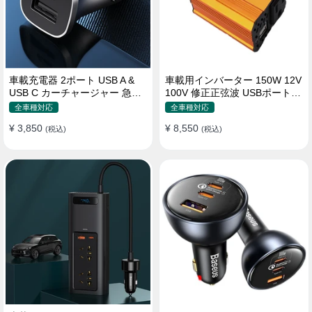
車載充電器 2ポート USB A &
車載用インバーター 150W 12V
USB C カーチャージャー 急速
100V 修正正弦波 USBポート2
充電USB [36W 12V-24V ]
口 コンバーター 防災用品 チャ
全車種対応
全車種対応
ージャー
¥ 3,850
¥ 8,550
(税込)
(税込)