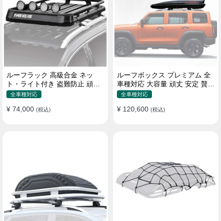
ルーフラック 高級合金 ネッ
ルーフボックス プレミアム 全
ト・ライト付き 盗難防止 頑丈
車種対応 大容量 頑丈 安定 贅沢
安定 分離式 大容量 ベースキャ
使い心地 おしゃれ 多色 車用ラ
全車種対応
全車種対応
リア
ゲッジケース
¥ 74,000
¥ 120,600
(税込)
(税込)