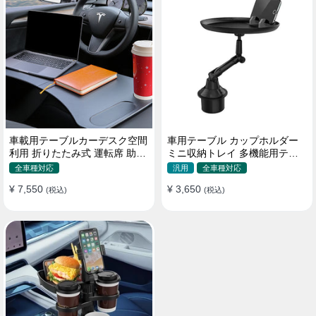
車載用テーブルカーデスク空間
車用テーブル カップホルダー
利用 折りたたみ式 運転席 助手
ミニ収納トレイ 多機能用テー
席 多機能 滑り止め 安定
ブル 食事 物置き用 高品質
全車種対応
汎用
全車種対応
¥ 7,550
¥ 3,650
(税込)
(税込)