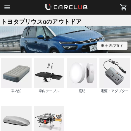
トヨタプリウスαのアウトドア
車を選び直す
車内泊
車内テーブル
照明
電源・アダプター