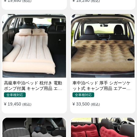
¥ 19,650
¥ 18,250
(税込)
(税込)
高級車中泊ベッド 枕付き 電動
車中泊ベッド 厚手 シガーソケ
ポンプ付属 キャンプ用品 エア
ット式 キャンプ用品 エアーベ
ーベッド 普通車 SUV
ッド 収納袋付き 普通車 SUV適
全車種対応
全車種対応
用
¥ 19,450
¥ 33,500
(税込)
(税込)