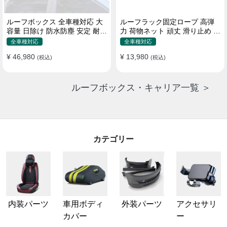
ルーフボックス 全車種対応 大
ルーフラック固定ロープ 高弾
容量 日除け 防水防塵 安定 耐久
力 荷物ネット 頑丈 滑り止め ス
使い便利 折畳式 車用ラゲッジ
トラップ付き ベースキャリア
全車種対応
全車種対応
ケース
¥ 46,980
¥ 13,980
(税込)
(税込)
ルーフボックス・キャリア一覧 ＞
カテゴリー
内装パーツ
車用ボディ
外装パーツ
アクセサリ
カバー
ー