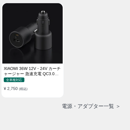
XIAOMI 36W 12V・24V カーチ
ャージャー 急速充電 QC3.0
LEDライト コンパクト 車載充
全車種対応
電器
¥ 2,750
(税込)
電源・アダプター一覧 ＞