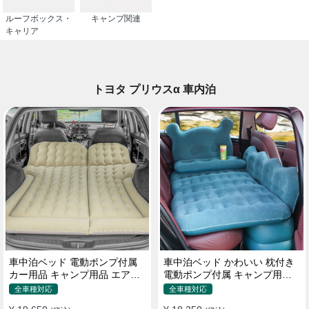
ルーフボックス・
キャンプ関連
キャリア
トヨタ プリウスα 車内泊
車中泊ベッド 電動ポンプ付属
車中泊ベッド かわいい 枕付き
カー用品 キャンプ用品 エアー
電動ポンプ付属 キャンプ用品
ベッド SUV車 普通車適用
エアーベッド 普通車 SUV
全車種対応
全車種対応