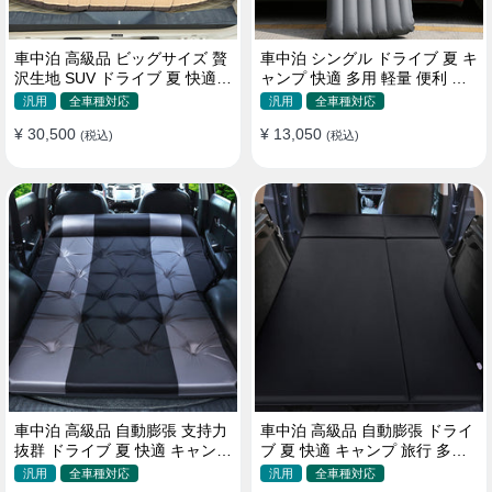
車中泊 高級品 ビッグサイズ 贅
車中泊 シングル ドライブ 夏 キ
沢生地 SUV ドライブ 夏 快適
ャンプ 快適 多用 軽量 便利 省
キャンプ 旅行 収納便利 エアー
スペース 旅行 エアーベッド
汎用
全車種対応
汎用
全車種対応
ベッド
¥ 30,500
¥ 13,050
(税込)
(税込)
車中泊 高級品 自動膨張 支持力
車中泊 高級品 自動膨張 ドライ
抜群 ドライブ 夏 快適 キャンプ
ブ 夏 快適 キャンプ 旅行 多用
旅行 省スペース エアーベッド
取付簡単 収納便利 エアーベッ
汎用
全車種対応
汎用
全車種対応
ド