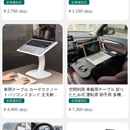
機能ラップトップバッグ
たみ式 パソコン 食事 物置
全車種対応
全車種対応
¥ 2,750
¥ 2,150
(税込)
(税込)
車用テーブル カーデスクノー
空間利用 車載用テーブル 折り
トパソコンスタンド 丈夫耐用
たたみ式 運転席 助手席 多機能
調整可能 車内車外 多機能用
パソコン 食事 書き込み
全車種対応
全車種対応
¥ 4,450
¥ 7,350
(税込)
(税込)