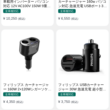
車載用インバーター パソコン
カーチャージャー 160w パソコ
対応 12V AC100V 150W 9重保
ン対応 急速充電 USBポート3つ
護 ディスプレイ付き 静音タイ
Type-C シガーソケット
全車種対応
全車種対応
プ
¥ 10,250
¥ 6,550
(税込)
(税込)
フィリップス カーチャージャ
フィリップス USBカーチャー
ー 160W 2×120Wシガーソケッ
ジャー 30W 急速充電 超小型設
ト おしゃれ
計 おしゃれ シガーソケット
全車種対応
全車種対応
¥ 4,350
¥ 3,750
(税込)
(税込)