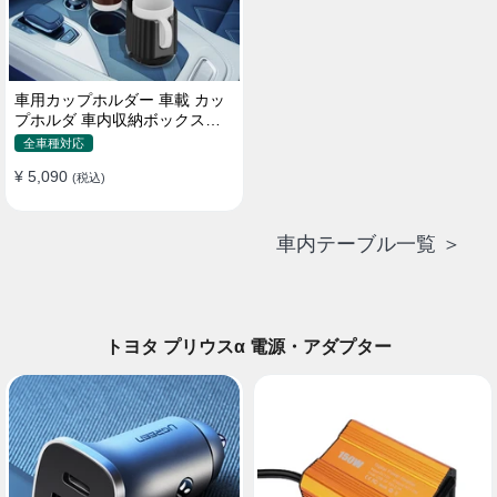
車用カップホルダー 車載 カッ
プホルダ 車内収納ボックス車
載テーブル スマホ置き 調整可
全車種対応
能なベース 車載 取付簡単 滑り
¥ 5,090
止め 小物置き 多機能 使い勝手
(税込)
車内テーブル一覧 ＞
トヨタ プリウスα 電源・アダプター