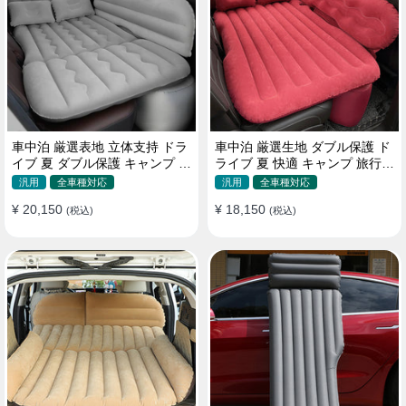
車中泊 厳選表地 立体支持 ドラ
車中泊 厳選生地 ダブル保護 ド
イブ 夏 ダブル保護 キャンプ 旅
ライブ 夏 快適 キャンプ 旅行
行 収納便利 取付簡単 全車種 エ
収納便利 全車種 多色 エアーベ
汎用
全車種対応
汎用
全車種対応
アーベッド
ッド
¥ 20,150
¥ 18,150
(税込)
(税込)