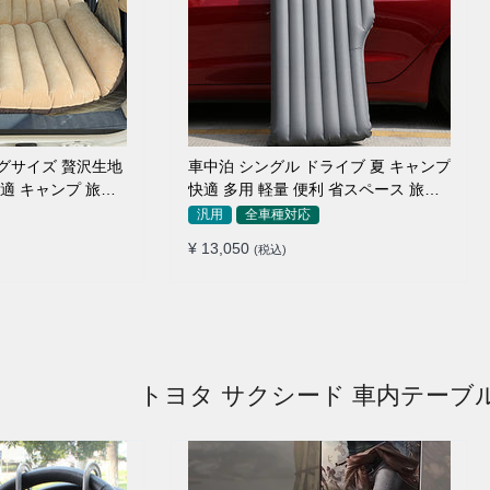
ッグサイズ 贅沢生地
車中泊 シングル ドライブ 夏 キャンプ
快適 キャンプ 旅行
快適 多用 軽量 便利 省スペース 旅行
ッド
エアーベッド
汎用
全車種対応
¥ 13,050
(税込)
トヨタ サクシード 車内テーブ