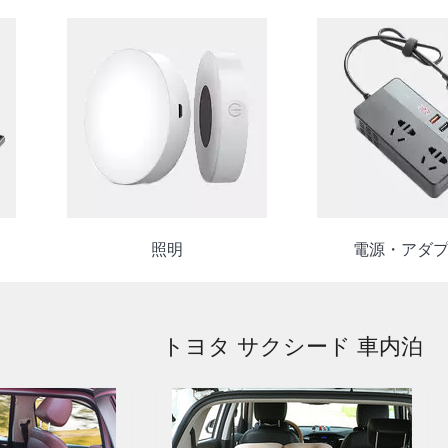
照明
電源・アダ
トヨタ サクシード 車内泊