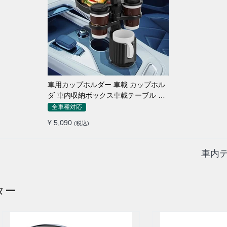
車用カップホルダー 車載 カップホル
ダ 車内収納ボックス車載テーブル ス
マホ置き 調整可能なベース 車載 取付
全車種対応
簡単 滑り止め 小物置き 多機能 使い勝
¥ 5,090
(税込)
手
車内テ
ター