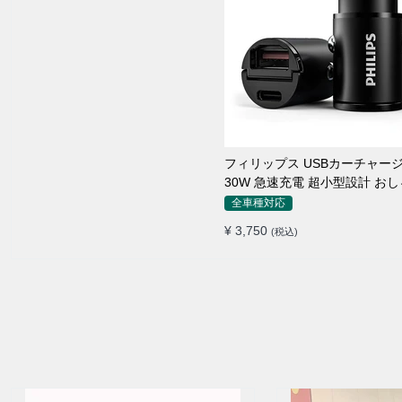
フィリップス USBカーチャー
30W 急速充電 超小型設計 お
シガーソケット
全車種対応
¥ 3,750
(税込)