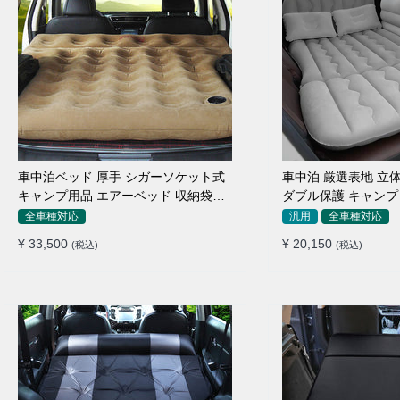
車中泊ベッド 厚手 シガーソケット式
車中泊 厳選表地 立体
キャンプ用品 エアーベッド 収納袋付
ダブル保護 キャンプ 
き 普通車 SUV適用
付簡単 全車種 エア
全車種対応
汎用
全車種対応
¥ 33,500
¥ 20,150
(税込)
(税込)