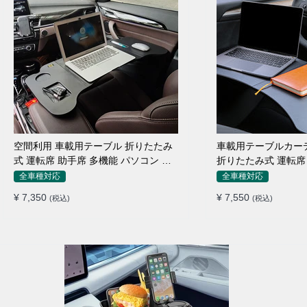
空間利用 車載用テーブル 折りたたみ
車載用テーブルカー
式 運転席 助手席 多機能 パソコン 食
折りたたみ式 運転席 
事 書き込み
り止め 安定
全車種対応
全車種対応
¥ 7,350
¥ 7,550
(税込)
(税込)