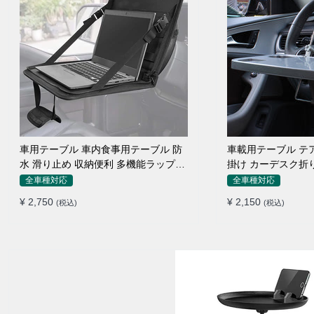
車用テーブル 車内食事用テーブル 防
車載用テーブル テ
水 滑り止め 収納便利 多機能ラップト
掛け カーデスク折
ップバッグ
ン 食事 物置
全車種対応
全車種対応
¥ 2,750
¥ 2,150
(税込)
(税込)