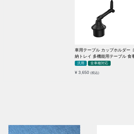
車用テーブル カップホルダー 
納トレイ 多機能用テーブル 食
き用 高品質
汎用
全車種対応
¥ 3,650
(税込)