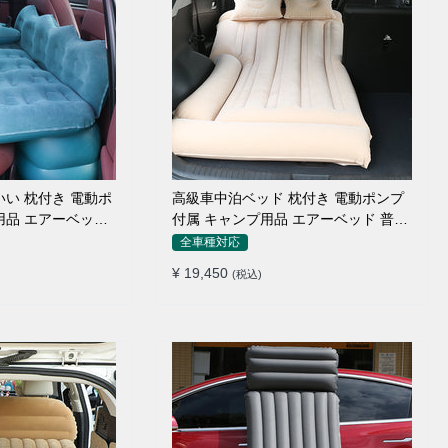
高級車中泊ベッド 枕付き 電動ポンプ
付属 キャンプ用品 エアーベッド 普通
車 SUV
全車種対応
¥ 19,450
(税込)