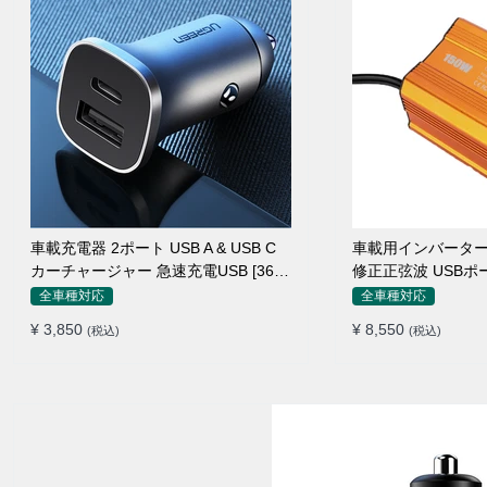
車載充電器 2ポート USB A & USB C
車載用インバーター 15
カーチャージャー 急速充電USB [36W
修正正弦波 USBポ
12V-24V ]
ー 防災用品 チャ
全車種対応
全車種対応
¥ 3,850
¥ 8,550
(税込)
(税込)