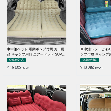
車中泊ベッド 電動ポンプ付属 カー用
車中泊ベッド かわいい 枕付き 電動ポ
品 キャンプ用品 エアーベッド SUV車
ンプ付属 キャンプ用品 エアーベッド
普通車適用
普通車 SUV
全車種対応
全車種対応
¥ 19,650
¥ 18,250
(税込)
(税込)