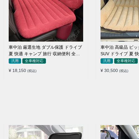
車中泊 厳選生地 ダブル保護 ドライブ
車中泊 高級品 ビ
夏 快適 キャンプ 旅行 収納便利 全車
SUV ドライブ 夏 
種 多色 エアーベッド
収納便利 エアーベ
汎用
全車種対応
汎用
全車種対応
¥ 18,150
¥ 30,500
(税込)
(税込)