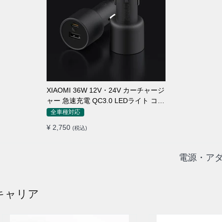
XIAOMI 36W 12V・24V カーチャージ
ャー 急速充電 QC3.0 LEDライト コン
パクト 車載充電器
全車種対応
¥ 2,750
(税込)
電源・アダ
キャリア