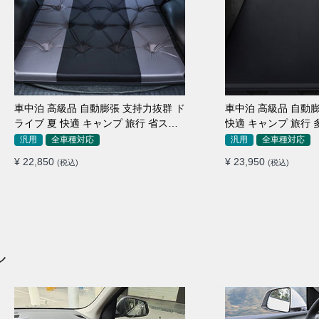
車中泊 高級品 自動膨張 支持力抜群 ド
車中泊 高級品 自動膨
ライブ 夏 快適 キャンプ 旅行 省スペ
快適 キャンプ 旅行 
ース エアーベッド
納便利 エアーベッド
汎用
全車種対応
汎用
全車種対応
¥ 22,850
¥ 23,950
(税込)
(税込)
ル