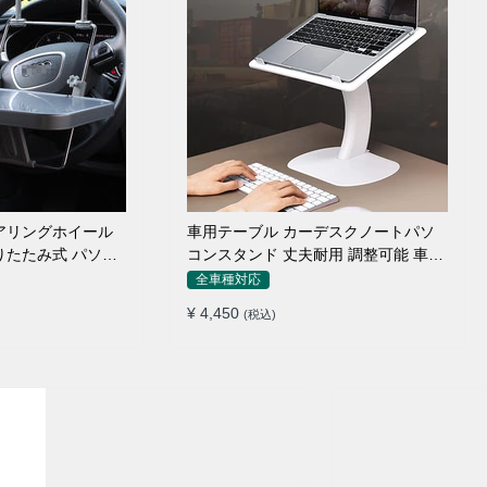
アリングホイール
車用テーブル カーデスクノートパソ
りたたみ式 パソコ
コンスタンド 丈夫耐用 調整可能 車内
車外 多機能用
全車種対応
¥ 4,450
(税込)