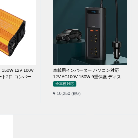
0W 12V 100V
車載用インバーター パソコン対応
ート2口 コンバータ
12V AC100V 150W 9重保護 ディスプ
ージャー
レイ付き 静音タイプ
全車種対応
¥ 10,250
(税込)