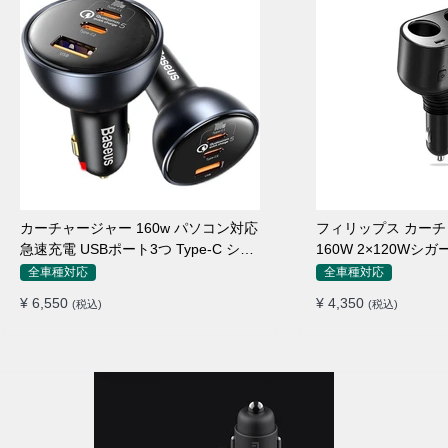
カーチャージャー 160w パソコン対応
フィリップス カー
急速充電 USBポート3つ Type-C シガ
160W 2×120Wシ
ーソケット
れ
全車種対応
全車種対応
¥ 6,550
¥ 4,350
(税込)
(税込)