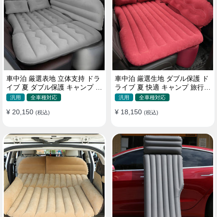
車中泊 厳選表地 立体支持 ドラ
車中泊 厳選生地 ダブル保護 ド
イブ 夏 ダブル保護 キャンプ 旅
ライブ 夏 快適 キャンプ 旅行
行 収納便利 取付簡単 全車種 エ
収納便利 全車種 多色 エアーベ
汎用
全車種対応
汎用
全車種対応
アーベッド
ッド
¥ 20,150
¥ 18,150
(税込)
(税込)