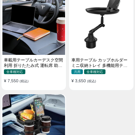
車載用テーブルカーデスク空間
車用テーブル カップホルダー
利用 折りたたみ式 運転席 助手
ミニ収納トレイ 多機能用テー
席 多機能 滑り止め 安定
ブル 食事 物置き用 高品質
全車種対応
汎用
全車種対応
¥ 7,550
¥ 3,650
(税込)
(税込)