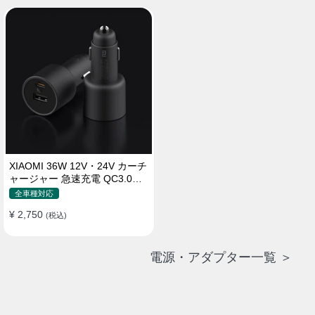
XIAOMI 36W 12V・24V カーチ
ャージャー 急速充電 QC3.0
LEDライト コンパクト 車載充
全車種対応
電器
¥ 2,750
(税込)
電源・アダプター一覧 ＞