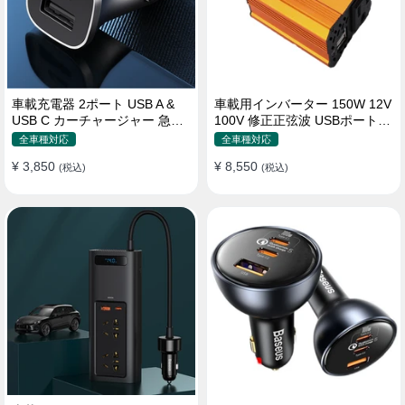
車載充電器 2ポート USB A &
車載用インバーター 150W 12V
USB C カーチャージャー 急速
100V 修正正弦波 USBポート2
充電USB [36W 12V-24V ]
口 コンバーター 防災用品 チャ
全車種対応
全車種対応
ージャー
¥ 3,850
¥ 8,550
(税込)
(税込)