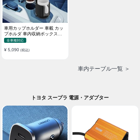
車用カップホルダー 車載 カッ
プホルダ 車内収納ボックス車
載テーブル スマホ置き 調整可
全車種対応
能なベース 車載 取付簡単 滑り
¥ 5,090
止め 小物置き 多機能 使い勝手
(税込)
車内テーブル一覧 ＞
トヨタ スープラ 電源・アダプター