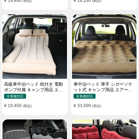
¥ 19,650
¥ 18,250
(税込)
(税込)
高級車中泊ベッド 枕付き 電動
車中泊ベッド 厚手 シガーソケ
ポンプ付属 キャンプ用品 エア
ット式 キャンプ用品 エアーベ
ーベッド 普通車 SUV
ッド 収納袋付き 普通車 SUV適
全車種対応
全車種対応
用
¥ 19,450
¥ 33,500
(税込)
(税込)