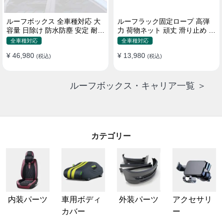
ルーフボックス 全車種対応 大
ルーフラック固定ロープ 高弾
容量 日除け 防水防塵 安定 耐久
力 荷物ネット 頑丈 滑り止め ス
使い便利 折畳式 車用ラゲッジ
トラップ付き ベースキャリア
全車種対応
全車種対応
ケース
¥ 46,980
¥ 13,980
(税込)
(税込)
ルーフボックス・キャリア一覧 ＞
カテゴリー
内装パーツ
車用ボディ
外装パーツ
アクセサリ
カバー
ー