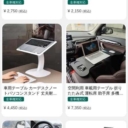
機能ラップトップバッグ
たみ式 パソコン 食事 物置
全車種対応
全車種対応
¥ 2,750
¥ 2,150
(税込)
(税込)
車用テーブル カーデスクノー
空間利用 車載用テーブル 折り
トパソコンスタンド 丈夫耐用
たたみ式 運転席 助手席 多機能
調整可能 車内車外 多機能用
パソコン 食事 書き込み
全車種対応
全車種対応
¥ 4,450
¥ 7,350
(税込)
(税込)