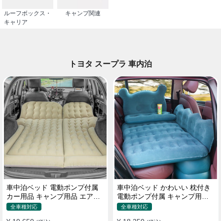
ルーフボックス・
キャンプ関連
キャリア
トヨタ スープラ 車内泊
車中泊ベッド 電動ポンプ付属
車中泊ベッド かわいい 枕付き
カー用品 キャンプ用品 エアー
電動ポンプ付属 キャンプ用品
ベッド SUV車 普通車適用
エアーベッド 普通車 SUV
全車種対応
全車種対応