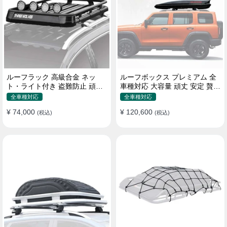
ルーフラック 高級合金 ネッ
ルーフボックス プレミアム 全
ト・ライト付き 盗難防止 頑丈
車種対応 大容量 頑丈 安定 贅沢
安定 分離式 大容量 ベースキャ
使い心地 おしゃれ 多色 車用ラ
全車種対応
全車種対応
リア
ゲッジケース
¥ 74,000
¥ 120,600
(税込)
(税込)