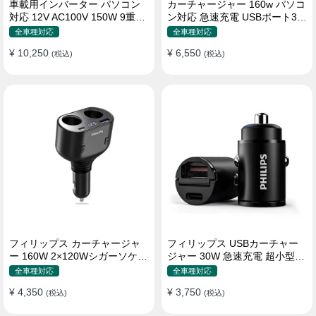
車載用インバーター パソコン
カーチャージャー 160w パソコ
対応 12V AC100V 150W 9重保
ン対応 急速充電 USBポート3つ
護 ディスプレイ付き 静音タイ
Type-C シガーソケット
全車種対応
全車種対応
プ
¥ 10,250
¥ 6,550
(税込)
(税込)
フィリップス カーチャージャ
フィリップス USBカーチャー
ー 160W 2×120Wシガーソケッ
ジャー 30W 急速充電 超小型設
ト おしゃれ
計 おしゃれ シガーソケット
全車種対応
全車種対応
¥ 4,350
¥ 3,750
(税込)
(税込)