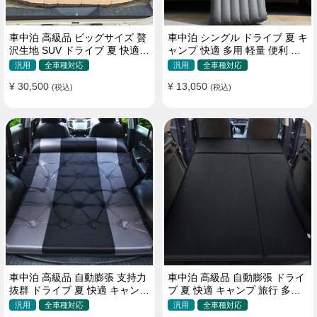
車中泊 高級品 ビッグサイズ 贅
車中泊 シングル ドライブ 夏 キ
沢生地 SUV ドライブ 夏 快適
ャンプ 快適 多用 軽量 便利 省
キャンプ 旅行 収納便利 エアー
スペース 旅行 エアーベッド
汎用
全車種対応
汎用
全車種対応
ベッド
¥ 30,500
¥ 13,050
(税込)
(税込)
車中泊 高級品 自動膨張 支持力
車中泊 高級品 自動膨張 ドライ
抜群 ドライブ 夏 快適 キャンプ
ブ 夏 快適 キャンプ 旅行 多用
旅行 省スペース エアーベッド
取付簡単 収納便利 エアーベッ
汎用
全車種対応
汎用
全車種対応
ド