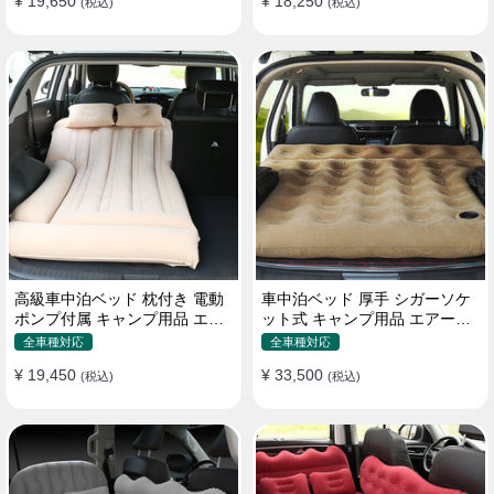
¥ 19,650
¥ 18,250
(税込)
(税込)
高級車中泊ベッド 枕付き 電動
車中泊ベッド 厚手 シガーソケ
ポンプ付属 キャンプ用品 エア
ット式 キャンプ用品 エアーベ
ーベッド 普通車 SUV
ッド 収納袋付き 普通車 SUV適
全車種対応
全車種対応
用
¥ 19,450
¥ 33,500
(税込)
(税込)