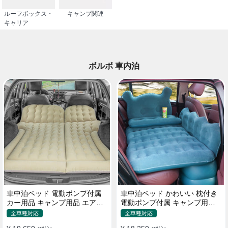
ルーフボックス・
キャンプ関連
キャリア
ボルボ 車内泊
車中泊ベッド 電動ポンプ付属
車中泊ベッド かわいい 枕付き
カー用品 キャンプ用品 エアー
電動ポンプ付属 キャンプ用品
ベッド SUV車 普通車適用
エアーベッド 普通車 SUV
全車種対応
全車種対応