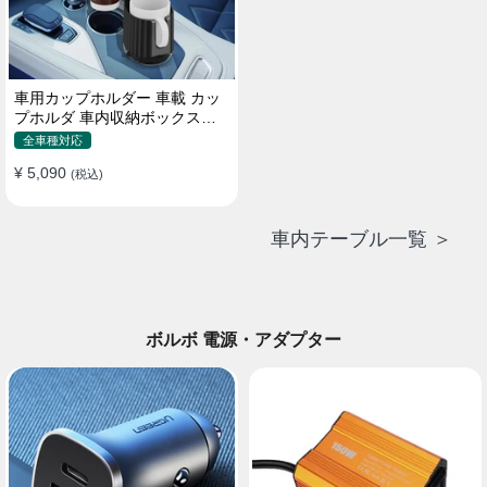
車用カップホルダー 車載 カッ
プホルダ 車内収納ボックス車
載テーブル スマホ置き 調整可
全車種対応
能なベース 車載 取付簡単 滑り
¥ 5,090
止め 小物置き 多機能 使い勝手
(税込)
車内テーブル一覧 ＞
ボルボ 電源・アダプター