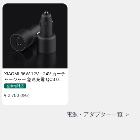
XIAOMI 36W 12V・24V カーチ
ャージャー 急速充電 QC3.0
LEDライト コンパクト 車載充
全車種対応
電器
¥ 2,750
(税込)
電源・アダプター一覧 ＞