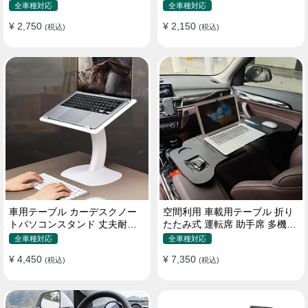
機能ラップトップバッグ
たみ式 パソコン 食事 物置
全車種対応
全車種対応
¥ 2,750
¥ 2,150
(税込)
(税込)
車用テーブル カーデスクノー
空間利用 車載用テーブル 折り
トパソコンスタンド 丈夫耐用
たたみ式 運転席 助手席 多機能
調整可能 車内車外 多機能用
パソコン 食事 書き込み
全車種対応
全車種対応
¥ 4,450
¥ 7,350
(税込)
(税込)