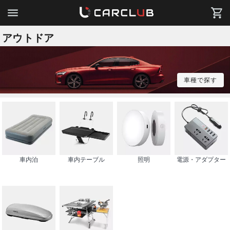
アウトドア
車種で探す
車内泊
車内テーブル
照明
電源・アダプター