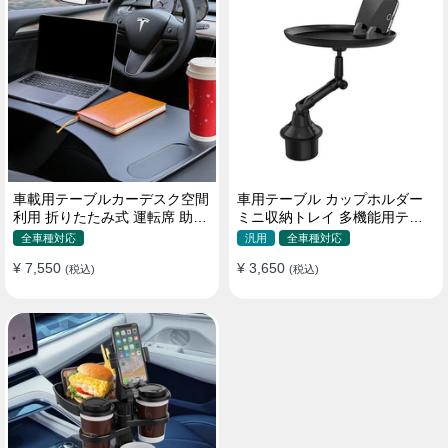
車載用テーブルカーデスク空間
車用テーブル カップホルダー
利用 折りたたみ式 運転席 助手
ミニ収納トレイ 多機能用テー
席 多機能 滑り止め 安定
ブル 食事 物置き用 高品質
全車種対応
汎用
全車種対応
¥ 7,550
¥ 3,650
(税込)
(税込)