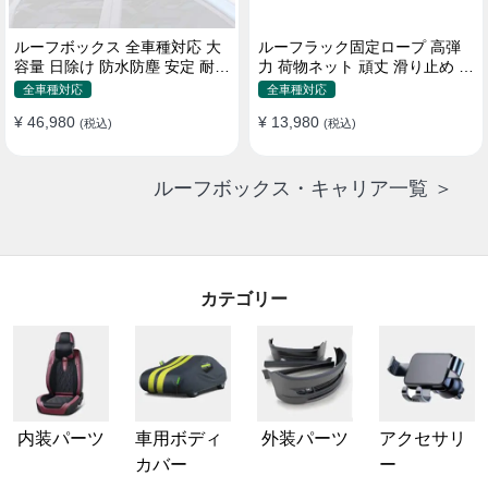
ルーフボックス 全車種対応 大
ルーフラック固定ロープ 高弾
容量 日除け 防水防塵 安定 耐久
力 荷物ネット 頑丈 滑り止め ス
使い便利 折畳式 車用ラゲッジ
トラップ付き ベースキャリア
全車種対応
全車種対応
ケース
¥ 46,980
¥ 13,980
(税込)
(税込)
ルーフボックス・キャリア一覧 ＞
カテゴリー
内装パーツ
車用ボディ
外装パーツ
アクセサリ
カバー
ー