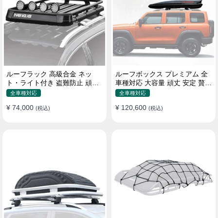
ルーフラック 高級合金 ネッ
ルーフボックス プレミアム 全
ト・ライト付き 盗難防止 頑丈
車種対応 大容量 頑丈 安定 贅沢
安定 分離式 大容量 ベースキャ
使い心地 おしゃれ 多色 車用ラ
全車種対応
全車種対応
リア
ゲッジケース
¥ 74,000
¥ 120,600
(税込)
(税込)