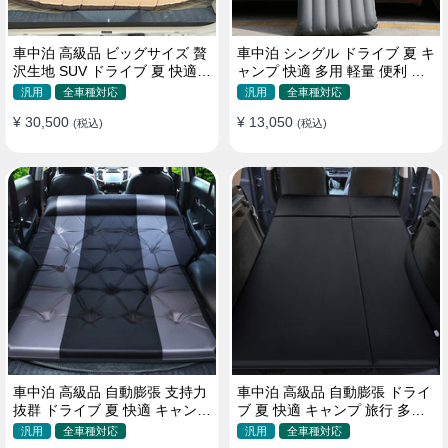
車中泊 高級品 ビッグサイズ 贅
車中泊 シングル ドライブ 夏 キ
沢生地 SUV ドライブ 夏 快適
ャンプ 快適 多用 軽量 便利 省
キャンプ 旅行 収納便利 エアー
スペース 旅行 エアーベッド
汎用
全車種対応
汎用
全車種対応
ベッド
¥ 30,500
¥ 13,050
(税込)
(税込)
車中泊 高級品 自動膨張 支持力
車中泊 高級品 自動膨張 ドライ
抜群 ドライブ 夏 快適 キャンプ
ブ 夏 快適 キャンプ 旅行 多用
旅行 省スペース エアーベッド
取付簡単 収納便利 エアーベッ
汎用
全車種対応
汎用
全車種対応
ド