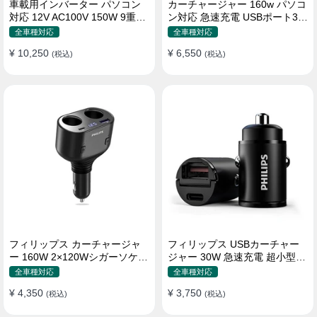
車載用インバーター パソコン
カーチャージャー 160w パソコ
対応 12V AC100V 150W 9重保
ン対応 急速充電 USBポート3つ
護 ディスプレイ付き 静音タイ
Type-C シガーソケット
全車種対応
全車種対応
プ
¥ 10,250
¥ 6,550
(税込)
(税込)
フィリップス カーチャージャ
フィリップス USBカーチャー
ー 160W 2×120Wシガーソケッ
ジャー 30W 急速充電 超小型設
ト おしゃれ
計 おしゃれ シガーソケット
全車種対応
全車種対応
¥ 4,350
¥ 3,750
(税込)
(税込)