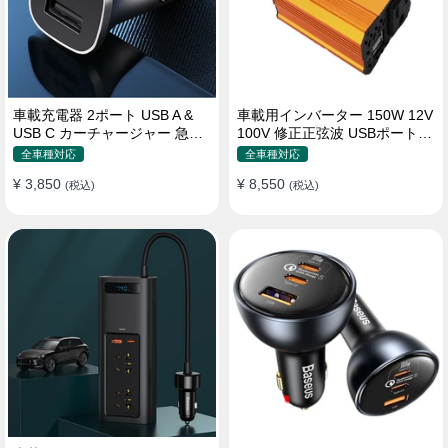
車載充電器 2ポート USB A &
車載用インバーター 150W 12V
USB C カーチャージャー 急速
100V 修正正弦波 USBポート2
充電USB [36W 12V-24V ]
口 コンバーター 防災用品 チャ
全車種対応
全車種対応
ージャー
¥ 3,850
¥ 8,550
(税込)
(税込)