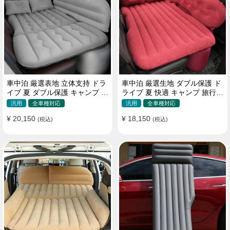
車中泊 厳選表地 立体支持 ドラ
車中泊 厳選生地 ダブル保護 ド
イブ 夏 ダブル保護 キャンプ 旅
ライブ 夏 快適 キャンプ 旅行
行 収納便利 取付簡単 全車種 エ
収納便利 全車種 多色 エアーベ
汎用
全車種対応
汎用
全車種対応
アーベッド
ッド
¥ 20,150
¥ 18,150
(税込)
(税込)