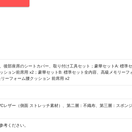
、後部座席のシートカバー、取り付け工具セット；豪華セットA: 標準
ション前席用 x2；豪華セットB: 標準セット全内容、高級メモリーフ
モリーフォーム腰クッション 前席用 x2
VCレザー（側面 ストレッチ素材）、第二層：不織布、第三層：スポン
参考ください。