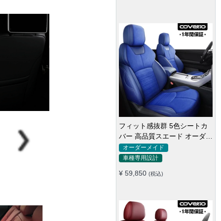
フィット感抜群 5色シートカ
バー 高品質スエード オーダー
メイド 防汚防水 耐久性
オーダーメイド
車種専用設計
¥ 59,850
(税込)