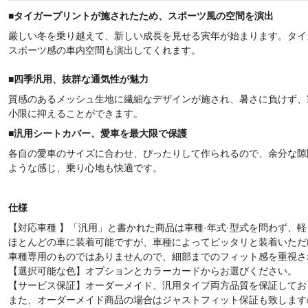
■
タイガープリントが施されたため、スポーツ風の空間を演出
厳しい冬を乗り越えて、新しい成長を見せる寅年が始まります。タイ
スポーツ感の車内空間も演出してくれます。
■
四季汎用、抜群な通気性が魅力
質感のあるメッシュ生地に繊細なデザインが施され、暑さに負けず、
小限に抑えることができます。
■
汎用シートカバー、愛車を最大限で保護
各自の愛車のサイズに合わせ、ぴったりして作られるので、余分な隙
ような感じ、乗り心地も快適です。
仕様
【対応車種 】「汎用」と書かれた商品は車種·年式·型式を問わず、
ほとんどの車に装着可能ですが、車種によってピッタリと装着いただ
車種専用のものではありませんので、細部までのフィット感を重視さ
【選択可能な色】オプションとカラーカードからお選びください。
【サービス保証】オーダーメイド、汎用タイプ両方品質を保証してお
また、オーダーメイド商品の場合はジャストフィット保証も致します