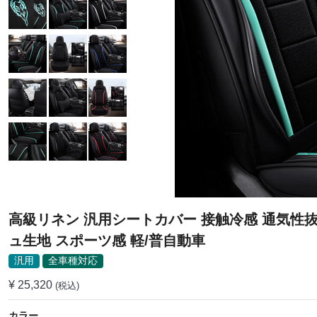
高級リネン 汎用シートカバー 接触冷感 通気性抜
ュ生地 スポーツ感 軽/普自動車
汎用
全車種対応
¥ 25,320
(税込)
カラー