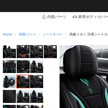
内装パーツ
車用ボディカバ
Home
/
内装パーツ
/
シートカバー
/
高級リネン 汎用シートカ