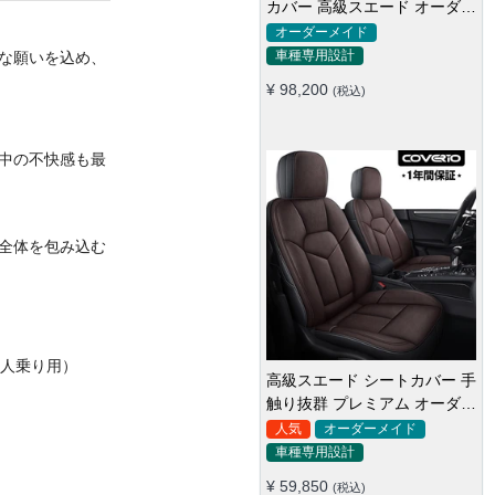
カバー 高級スエード オーダー
メイド防水仕様 全席セット
オーダーメイド
車種専用設計
な願いを込め、
¥ 98,200
(税込)
中の不快感も最
全体を包み込む
5人乗り用）
高級スエード シートカバー 手
触り抜群 プレミアム オーダー
メイド 防水防汚 全席セット
人気
オーダーメイド
車種専用設計
¥ 59,850
(税込)