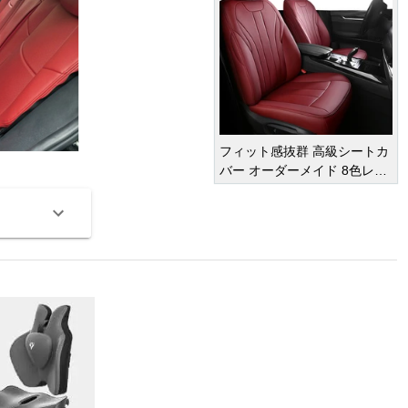
フィット感抜群 高級シートカ
バー オーダーメイド 8色レザ
ー 撥水・防水加工 全席セット
オーダーメイド
車種専用設計
¥ 47,950
(税込)