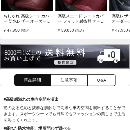
おしゃれ 高級シートカバ
高級スエード シートカバ
高級レザ
ー 防水レザー オーダーメ
ー フィット感抜群 オーダ
オーダー
イド パンチング加工 9色
ーメイド 耐久性 オシャレ
JUSTFI
¥ 47,950
¥ 59,850
¥ 47,950
(税込)
(税込)
全席セット
全席セット
全席セッ
商品詳細
注意事項
Q&A
■
高級感溢れの車内空間を演出
艶のある色彩と抜群な肌触りで高級な車内空間を演出することがで
きます。スポーツシーンでも日常でもファッションの美しさで生活
を彩ってくれます。
■
優れた防水性能、場所問わず遊べる