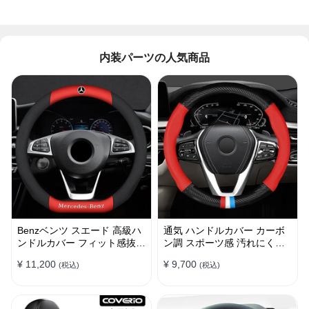
内装パーツの人気商品
Benzベンツ スエード 高級ハ
通気 ハンドルカバー カーボ
ンドルカバー フィット感抜群
ン調 スポーツ感 汚れにくい
おしゃれ 操作性向上 四季
滑り止め かっこいい 取り付
¥ 11,200
¥ 9,700
(税込)
(税込)
38CM
け簡単 38CM