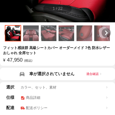
1
/
22
フィット感抜群 高級シートカバー オーダーメイド 7色 防水レザー
おしゃれ 全席セット
47,950
¥
(税込)
車が選択されていません
適合確認
選択
カラー、セット、素材
仕様
商品詳細
配達
配送ポリシー