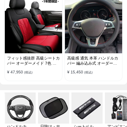
フィット感抜群 高級シートカ
高級感 通気 本革 ハンドルカ
バー オーダーメイド 7色 防
バー 編み込み式 オーダーメ
水レザー おしゃれ 全席セッ
イド 握り感抜群 操作性アッ
¥ 47,950
¥ 15,450
(税込)
(税込)
ト
プ
ハンドルカバ
日除け・サン
シートベルト
アンビエン