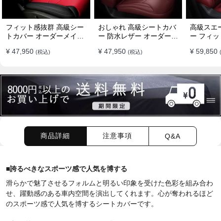
フィット感抜群 高級シー
おしゃれ 高級シートカバ
高級スエ
トカバー オーダーメイド
ー 防水レザー オーダーメ
ー フィッ
7色 防水レザー おしゃれ
イド パンチング加工 9色
ーメイド 
¥ 47,950
¥ 47,950
¥ 59,850
(税込)
(税込)
全席セット
全席セット
全席セッ
商品詳細
注意事項
Q&A
■
誇るべきなスポーツ感で人気を博する
滑らかで魅了させるフォルムと明るい印象を受けた色彩を組み合わ
せ、躍動感のある車内空間を演出してくれます。心が奪われるほど
のスポーツ感で人気を博するシートカバーです。