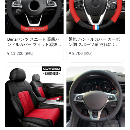
Benzベンツ スエード 高級ハ
通気 ハンドルカバー カーボ
ンドルカバー フィット感抜群
ン調 スポーツ感 汚れにくい
おしゃれ 操作性向上 四季
滑り止め かっこいい 取り付
¥ 11,200
¥ 9,700
(税込)
(税込)
38CM
け簡単 38CM