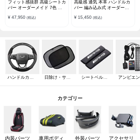
フィット感抜群 高級シートカ
高級感 通気 本革 ハンドルカ
バー オーダーメイド 7色 防
バー 編み込み式 オーダーメ
水レザー おしゃれ 全席セッ
イド 握り感抜群 操作性アッ
¥ 47,950
¥ 15,450
(税込)
(税込)
ト
プ
ハンドルカバ
日除け・サン
シートベルト
アンビエン
ー
シェード
カバー
ライト
カテゴリー
内装パーツ
車用ボディ
外装パーツ
アクセサリ