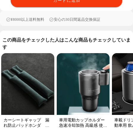
カートに追加
¥8000以上送料無料
安心の30日間返品交換保証
この商品をチェックした人はこんな商品もチェックしていま
す
カーシートギャップ 漏
車用電動カップホルダー
車載ドリ
れ防止パッドホンダ シ
急速冷却加熱 高級感 使い
動車用 飲み
ートコンソール 隙間 クッ
便利 静音 収納 飲み物
プ維持 