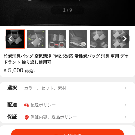
1
/
9
竹炭消臭バッグ 空気清浄 PM2.5対応 活性炭バッグ 消臭 車用 デオ
ドラント 繰り返し使用可
5,600
¥
(税込)
選択
カラー、セット、素材
配達
配送ポリシー
保証
保証内容、返品ポリシー