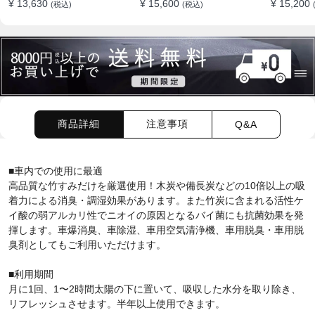
¥ 13,630
¥ 15,600
¥ 15,200
(税込)
(税込)
ション
商品詳細
注意事項
Q&A
■車内での使用に最適
高品質な竹すみだけを厳選使用！木炭や備長炭などの10倍以上の吸
着力による消臭・調湿効果があります。また竹炭に含まれる活性ケ
イ酸の弱アルカリ性でニオイの原因となるバイ菌にも抗菌効果を発
揮します。
車爆消臭、車除湿、車用空気清浄機、車用脱臭・車用脱
臭剤としてもご利用いただけます。
■利用期間
月に1回、1〜2時間太陽の下に置いて、吸収した水分を取り除き、
リフレッシュさせます。半年以上使用できます。