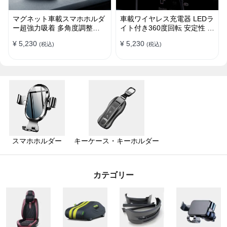
マグネット車載スマホホルダ
車載ワイヤレス充電器 LEDラ
ー超強力吸着 多角度調整
イト付き360度回転 安定性 粘
360°回転な台座 車用ホルダ
着ゲル吸盤＆エアコン吹き出
¥ 5,230
¥ 5,230
(税込)
(税込)
ー 折りたたみ式 片手操作 安
し口式兼用 片手操作 置くだ
定 落ちない 全機種対応
けワイヤレス充電 スマホホル
ダー
スマホホルダー
キーケース・キーホルダー
カテゴリー