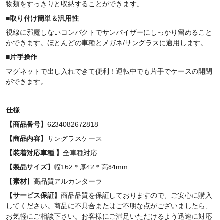
物類をすっきりと収納することができます。
■
取り付け簡単＆汎用性
視線に邪魔しないコンパクトでサンバイザーにしっかり留めること
かできます。ほとんどの車種とメガネ/サングラスに適用します。
■
片手操作
マグネットで出し入れできて便利！運転中でも片手でケースの開閉
ができます。
仕様
【商品番号】
6234082672818
【商品内容】
サングラスケース
【装着対応車種 】
全車種対応
【製品サイズ】
幅162＊厚42＊高84mm
【
素材
】高品質アルカンターラ
【サービス保証】
商品品質を保証しておりますので、ご安心に購入
してください。商品に不具合またはご不明な点がございましたら、
お気軽にご相談下さい。お客様にご満足いただけるよう迅速に対応