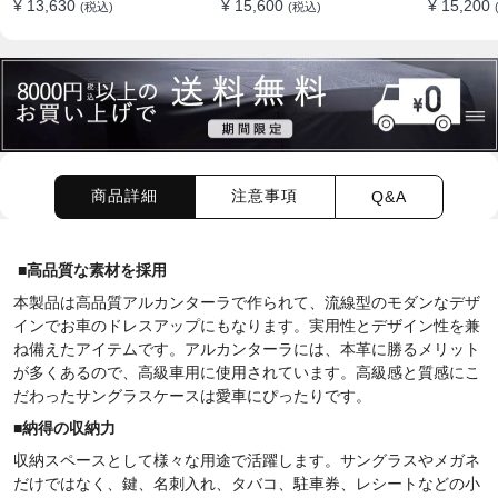
¥ 13,630
¥ 15,600
¥ 15,200
(税込)
(税込)
ション
商品詳細
注意事項
Q&A
■
高品質な素材を採用
本製品は高品質アルカンターラで作られて、流線型のモダンなデザ
インでお車のドレスアップにもなります。実用性とデザイン性を兼
ね備えたアイテムです。アルカンターラには、本革に勝るメリット
が多くあるので、高級車用に使用されています。高級感と質感にこ
だわったサングラスケースは愛車にぴったりです。
■
納得の収納力
収納スペースとして様々な用途で活躍します。サングラスやメガネ
だけではなく、鍵、名刺入れ、タバコ、駐車券、レシートなどの小