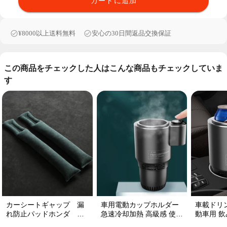
カートに追加
¥8000以上送料無料
安心の30日間返品交換保証
この商品をチェックした人はこんな商品もチェックしていま
す
カーシートギャップ 漏
車用電動カップホルダー
車載ドリ
れ防止パッドホンダ シ
急速冷却加熱 高級感 使い
動車用 飲み
ートコンソール 隙間 クッ
便利 静音 収納 飲み物
プ維持 