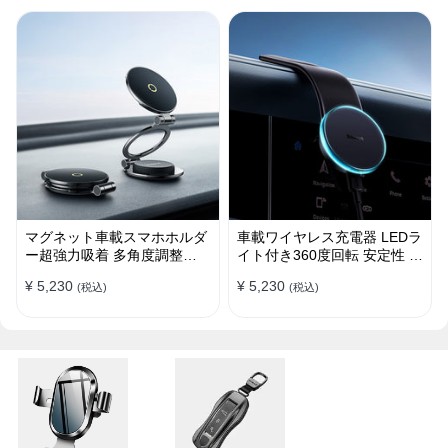
マグネット車載スマホホルダ
車載ワイヤレス充電器 LEDラ
ー超強力吸着 多角度調整
イト付き360度回転 安定性 粘
360°回転な台座 車用ホルダ
着ゲル吸盤＆エアコン吹き出
¥ 5,230
¥ 5,230
(税込)
(税込)
ー 折りたたみ式 片手操作 安
し口式兼用 片手操作 置くだ
定 落ちない 全機種対応
けワイヤレス充電 スマホホル
ダー