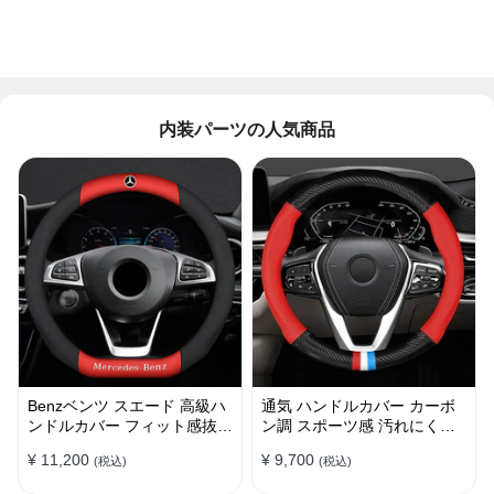
内装パーツの人気商品
Benzベンツ スエード 高級ハ
通気 ハンドルカバー カーボ
ンドルカバー フィット感抜群
ン調 スポーツ感 汚れにくい
おしゃれ 操作性向上 四季
滑り止め かっこいい 取り付
¥ 11,200
¥ 9,700
(税込)
(税込)
38CM
け簡単 38CM