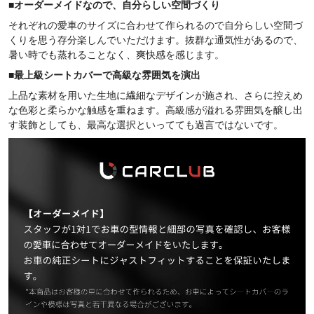
■
オーダーメイドなので、
自分らしい空間づくり
それぞれの愛車のサイズに合わせて作られるので自分らしい空間づ
くりを思う存分楽しんでいただけます。抜群な通気性があるので、
暑い時でも蒸れることなく、
爽快感を感じます。
■
最上級シートカバーで高級な雰囲気を演出
上品な素材を用いた生地に繊細なデザインが施され、さらに控えめ
な色彩と柔らかな触感を重ねます。高級感が溢れる雰囲気を醸し出
す装飾としても、最高な選択といってても過言ではないです。