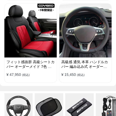
フィット感抜群 高級シートカ
高級感 通気 本革 ハンドルカ
バー オーダーメイド 7色 防
バー 編み込み式 オーダーメ
水レザー おしゃれ 全席セッ
イド 握り感抜群 操作性アッ
¥ 47,950
¥ 15,450
(税込)
(税込)
ト
プ