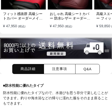
フィット感抜群 高級シー
おしゃれ 高級シートカバ
高級スエ
トカバー オーダーメイド
ー 防水レザー オーダーメ
ー フィッ
7色 防水レザー おしゃれ
イド パンチング加工 9色
ーメイド 
¥ 47,950
¥ 47,950
¥ 59,850
(税込)
(税込)
全席セット
全席セット
全席セッ
商品詳細
注意事項
Q&A
■
防水性能に優れたタイプ
防水性能に優れたタイプなので、水遊びを思う存分で楽しむことが
できます。釣りや海水浴などの帰りに濡れた服をそのまま座ること
もできます。