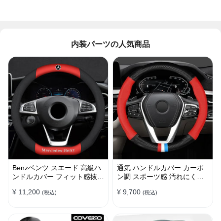
内装パーツの人気商品
Benzベンツ スエード 高級ハ
通気 ハンドルカバー カーボ
ンドルカバー フィット感抜群
ン調 スポーツ感 汚れにくい
おしゃれ 操作性向上 四季
滑り止め かっこいい 取り付
¥ 11,200
¥ 9,700
(税込)
(税込)
38CM
け簡単 38CM