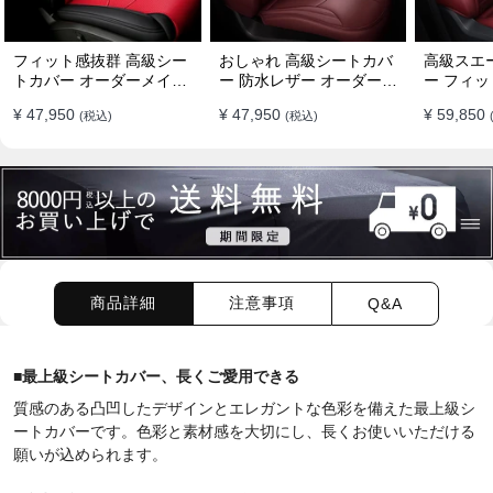
フィット感抜群 高級シー
おしゃれ 高級シートカバ
高級スエ
トカバー オーダーメイド
ー 防水レザー オーダーメ
ー フィッ
7色 防水レザー おしゃれ
イド パンチング加工 9色
ーメイド 
¥ 47,950
¥ 47,950
¥ 59,850
(税込)
(税込)
全席セット
全席セット
全席セッ
商品詳細
注意事項
Q&A
■
最上級シートカバー、長くご愛用できる
質感のある凸凹したデザインとエレガントな色彩を備えた最上級シ
ートカバーです。色彩と素材感を大切にし、長くお使いいただける
願いが込められます。