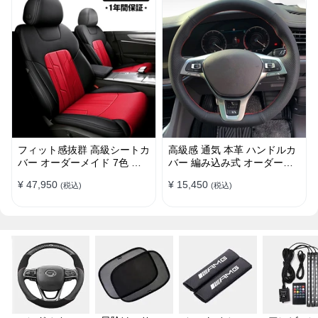
フィット感抜群 高級シートカ
高級感 通気 本革 ハンドルカ
バー オーダーメイド 7色 防
バー 編み込み式 オーダーメ
水レザー おしゃれ 全席セッ
イド 握り感抜群 操作性アッ
¥ 47,950
¥ 15,450
(税込)
(税込)
ト
プ