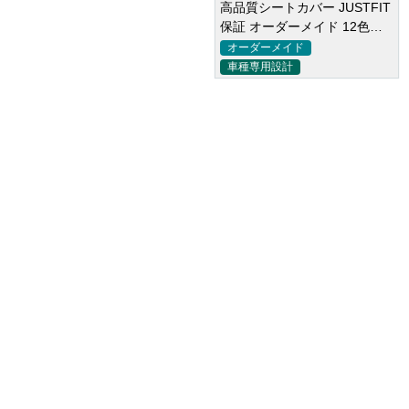
高品質シートカバー JUSTFIT
保証 オーダーメイド 12色レ
ザー 防水 軽/普自動車 SUV
フィット感抜群 高級シートカ
オーダーメイド
バー オーダーメイド 8色レザ
車種専用設計
ー 撥水・防水加工 全席セット
オーダーメイド
¥ 47,950
(税込)
車種専用設計
¥ 47,950
(税込)