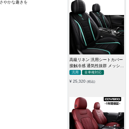
さやかな趣きを
高級リネン 汎用シートカバー
接触冷感 通気性抜群 メッシュ
高級スエード シートカバー 手
生地 スポーツ感 軽/普自動車
触り抜群 プレミアム オーダー
汎用
全車種対応
メイド 防水防汚 全席セット
人気
オーダーメイド
¥ 25,320
(税込)
車種専用設計
¥ 59,850
(税込)