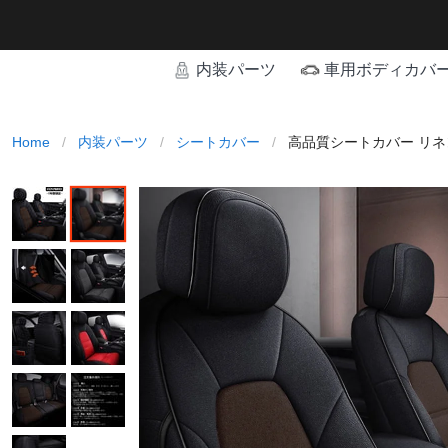
内装パーツ
車用ボディカバ
Home
/
内装パーツ
/
シートカバー
/
高品質シートカバー リネ