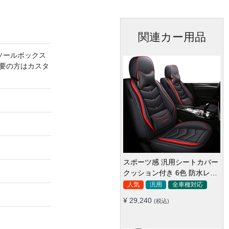
関連カー用品
ソールボックス
要の方はカスタ
スポーツ感 汎用シートカバー
ファット感抜群 最上級シート
クッション付き 6色 防水レザ
カバー 高級スエード オーダー
ー 取付簡単 軽/普自動車
メイド防水仕様 全席セット
人気
汎用
全車種対応
オーダーメイド
車種専用設計
¥ 29,240
(税込)
¥ 98,200
(税込)