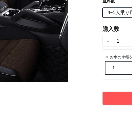
座席数
4~5人乗り
購入数
-
※ お車の車種
1