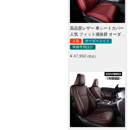
高品質レザー 車シートカバー
人気 フィット感抜群 オーダー
メイド おしゃれ 全席セット
フィット感抜群 5色シートカ
人気
オーダーメイド
バー 高品質スエード オーダー
車種専用設計
メイド 防汚防水 耐久性
オーダーメイド
¥ 47,950
(税込)
車種専用設計
¥ 59,850
(税込)