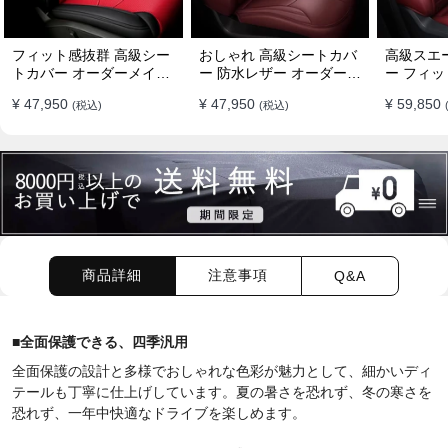
フィット感抜群 高級シー
おしゃれ 高級シートカバ
高級スエ
トカバー オーダーメイド
ー 防水レザー オーダーメ
ー フィッ
7色 防水レザー おしゃれ
イド パンチング加工 9色
ーメイド 
¥ 47,950
¥ 47,950
¥ 59,850
(税込)
(税込)
全席セット
全席セット
全席セッ
商品詳細
注意事項
Q&A
■
全面保護できる、四季汎用
全面保護の設計と多様でおしゃれな色彩が魅力として、細かいディ
テールも丁寧に仕上げしています。夏の暑さを恐れず、冬の寒さを
恐れず、一年中快適なドライブを楽しめます。