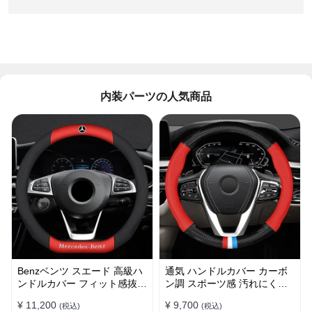
内装パーツの人気商品
Benzベンツ スエード 高級ハ
通気 ハンドルカバー カーボ
ンドルカバー フィット感抜群
ン調 スポーツ感 汚れにくい
おしゃれ 操作性向上 四季
滑り止め かっこいい 取り付
¥ 11,200
¥ 9,700
(税込)
(税込)
38CM
け簡単 38CM