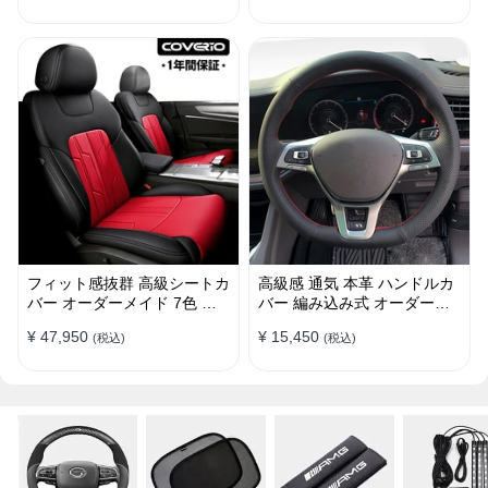
フィット感抜群 高級シートカ
高級感 通気 本革 ハンドルカ
バー オーダーメイド 7色 防
バー 編み込み式 オーダーメ
水レザー おしゃれ 全席セッ
イド 握り感抜群 操作性アッ
¥ 47,950
¥ 15,450
(税込)
(税込)
ト
プ