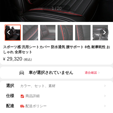
1
/
20
スポーツ感 汎用シートカバー 防水通気 腰サポート 8色 耐摩耗性 お
しゃれ 全席セット
29,320
¥
(税込)
車が選択されていません
適合確認
選択
カラー、セット、素材
仕様
商品詳細
配達
配送ポリシー