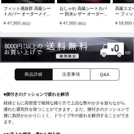
フィット感抜群 高級シー
おしゃれ 高級シートカバ
高級スエ
トカバー オーダーメイド
ー 防水レザー オーダーメ
ー フィッ
7色 防水レザー おしゃれ
イド パンチング加工 9色
ーメイド 
¥ 47,950
¥ 47,950
¥ 59,850
(税込)
(税込)
全席セット
全席セット
全席セッ
商品詳細
注意事項
Q&A
■
腰付きのクッションで疲れを解消
経緯ともに高密度で複雑な織り方で上品な艶やかさを放ちながら、
優れた通気性を保つことができます。まだ、腰付きのクッションで
腰に負担がかかりにくく、ドライブ中の疲れを解消することができ
ます。