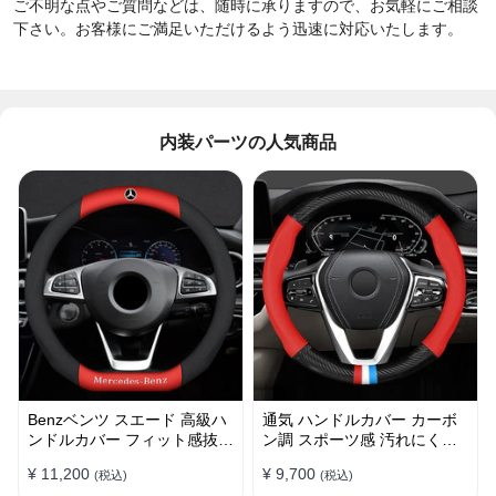
ご不明な点やご質問などは、随時に承りますので、お気軽にご相談
下さい。お客様にご満足いただけるよう迅速に対応いたします。
内装パーツの人気商品
Benzベンツ スエード 高級ハ
通気 ハンドルカバー カーボ
ンドルカバー フィット感抜群
ン調 スポーツ感 汚れにくい
おしゃれ 操作性向上 四季
滑り止め かっこいい 取り付
¥ 11,200
¥ 9,700
(税込)
(税込)
38CM
け簡単 38CM