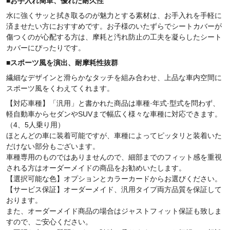
■
お手入れ簡単、優れた
耐久性
水に強くサッと拭き取るのが魅力とする素材は、お手入れを手軽に
済ませたい方におすすめです。お子様のいたずらでシートカバーが
傷つくのが心配する方は、摩耗と汚れ防止の工夫を凝らしたシート
カバーにぴったりです。
■
スポーツ風を演出、
耐摩耗性抜群
繊細なデザインと滑らかなタッチを組み合わせ、上品な車内空間に
スポーツ風をくわえてくれます。
【対応車種】「汎用」と書かれた商品は車種·年式·型式を問わず、
軽自動車からセダンやSUVまで幅広く様々な車種に対応できます。
（4、5人乗り用）
ほとんどの車に装着可能ですが、車種によってピッタリと装着いた
だけない部分もございます。
車種専用のものではありませんので、細部までのフィット感を重視
される方はオーダーメイドの商品をお勧めいたします。
【選択可能な色】オプションとカラーカードからお選びください。
【サービス保証】オーダーメイド、汎用タイプ両方品質を保証して
おります。
また、オーダーメイド商品の場合はジャストフィット保証も致しま
すので、ご安心ください。