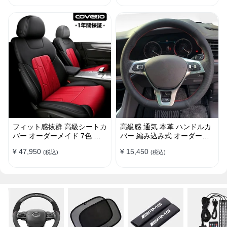
フィット感抜群 高級シートカ
高級感 通気 本革 ハンドルカ
バー オーダーメイド 7色 防
バー 編み込み式 オーダーメ
水レザー おしゃれ 全席セッ
イド 握り感抜群 操作性アッ
¥ 47,950
¥ 15,450
(税込)
(税込)
ト
プ