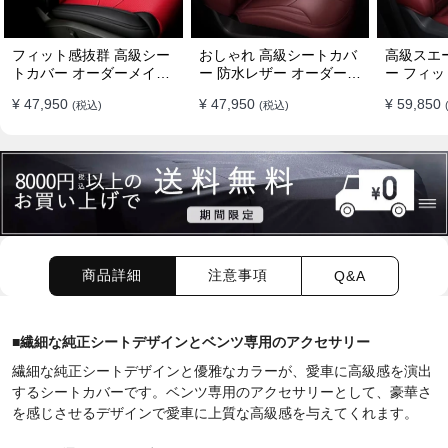
フィット感抜群 高級シー
おしゃれ 高級シートカバ
高級スエ
トカバー オーダーメイド
ー 防水レザー オーダーメ
ー フィッ
7色 防水レザー おしゃれ
イド パンチング加工 9色
ーメイド 
¥ 47,950
¥ 47,950
¥ 59,850
(税込)
(税込)
全席セット
全席セット
全席セッ
商品詳細
注意事項
Q&A
■
繊細な純正シートデザインとベンツ専用のアクセサリー
繊細な純正シートデザインと優雅なカラーが、愛車に高級感を演出
するシートカバーです。ベンツ専用のアクセサリーとして、豪華さ
を感じさせるデザインで愛車に上質な高級感を与えてくれます。