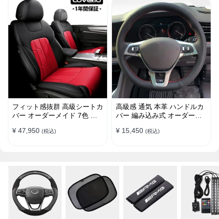
フィット感抜群 高級シートカ
高級感 通気 本革 ハンドルカ
バー オーダーメイド 7色 防
バー 編み込み式 オーダーメ
水レザー おしゃれ 全席セッ
イド 握り感抜群 操作性アッ
¥ 47,950
¥ 15,450
(税込)
(税込)
ト
プ