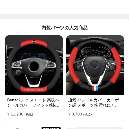
内装パーツの人気商品
Benzベンツ スエード 高級ハ
通気 ハンドルカバー カーボ
ンドルカバー フィット感抜群
ン調 スポーツ感 汚れにくい
おしゃれ 操作性向上 四季
滑り止め かっこいい 取り付
¥ 11,200
¥ 9,700
(税込)
(税込)
38CM
け簡単 38CM