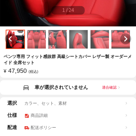
1
/
24
ベンツ専用 フィット感抜群 高級シートカバー レザー製 オーダーメ
イド 全席セット
47,950
¥
(税込)
車が選択されていません
適合確認
選択
カラー、セット、素材
仕様
商品詳細
配達
配送ポリシー