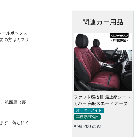
関連カー用品
ソールボックス
要の方はカスタ
ファット感抜群 最上級シート
布、第四層（裏
カバー 高級スエード オーダー
メイド防水仕様 全席セット
オーダーメイド
車種専用設計
ます。落ちにく
¥ 98,200
(税込)