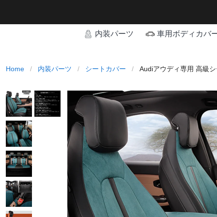
内装パーツ
車用ボディカバ
Home
/
内装パーツ
/
シートカバー
/
Audiアウディ専用 高級