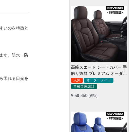
すいのを特徴と
ます。防水・防
高級スエード シートカバー 手
触り抜群 プレミアム オーダー
ら零れる日光を
メイド 防水防汚 全席セット
人気
オーダーメイド
車種専用設計
¥ 59,850
(税込)