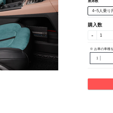
座席数
4~5人乗り
購入数
-
※ お車の車種
1