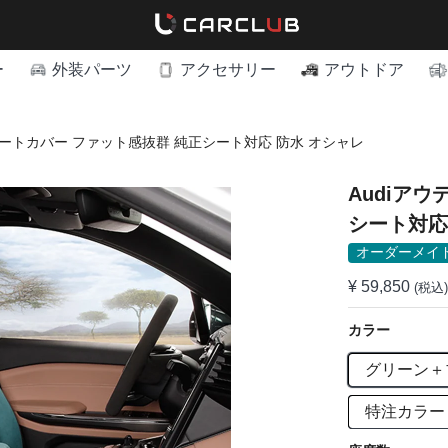
ー
外装パーツ
アクセサリー
アウトドア
シートカバー ファット感抜群 純正シート対応 防水 オシャレ
Audiア
シート対応
オーダーメイ
¥ 59,850
(税込)
カラー
グリーン＋
特注カラー