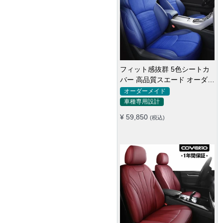
フィット感抜群 5色シートカ
バー 高品質スエード オーダー
メイド 防汚防水 耐久性
オーダーメイド
車種専用設計
¥ 59,850
(税込)