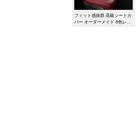
フィット感抜群 高級シートカ
バー オーダーメイド 8色レザ
ー 撥水・防水加工 全席セット
オーダーメイド
車種専用設計
¥ 47,950
(税込)