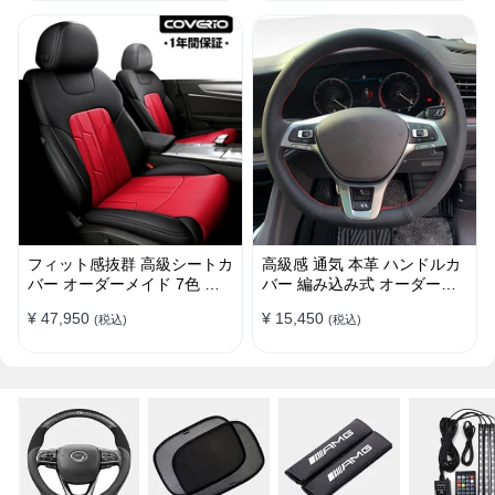
フィット感抜群 高級シートカ
高級感 通気 本革 ハンドルカ
バー オーダーメイド 7色 防
バー 編み込み式 オーダーメ
水レザー おしゃれ 全席セッ
イド 握り感抜群 操作性アッ
¥ 47,950
¥ 15,450
(税込)
(税込)
ト
プ