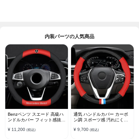
内装パーツの人気商品
Benzベンツ スエード 高級ハ
通気 ハンドルカバー カーボ
ンドルカバー フィット感抜群
ン調 スポーツ感 汚れにくい
おしゃれ 操作性向上 四季
滑り止め かっこいい 取り付
¥ 11,200
¥ 9,700
(税込)
(税込)
38CM
け簡単 38CM