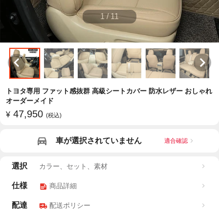
1
/
11
トヨタ専用 ファット感抜群 高級シートカバー 防水レザー おしゃれ
オーダーメイド
47,950
¥
(税込)
車が選択されていません
適合確認
選択
カラー、セット、素材
仕様
商品詳細
配達
配送ポリシー