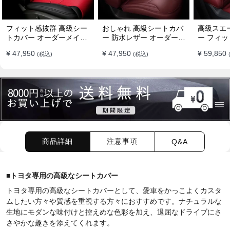
フィット感抜群 高級シー
おしゃれ 高級シートカバ
高級スエ
トカバー オーダーメイド
ー 防水レザー オーダーメ
ー フィッ
7色 防水レザー おしゃれ
イド パンチング加工 9色
ーメイド 
¥ 47,950
¥ 47,950
¥ 59,850
(税込)
(税込)
全席セット
全席セット
全席セッ
商品詳細
注意事項
Q&A
■
トヨタ専用の高級なシートカバー
トヨタ専用の高級なシートカバーとして、愛車をかっこよくカスタ
ムしたい方々や質感を重視する方々におすすめです。ナチュラルな
生地にモダンな味付けと控えめな色彩を加え、退屈なドライブにさ
さやかな趣きを添えてくれます。