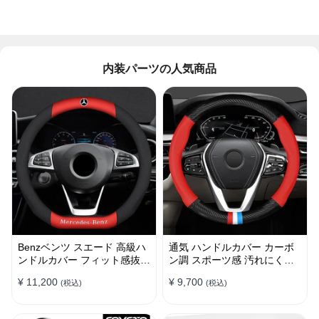
内装パーツの人気商品
Benzベンツ スエード 高級ハ
通気 ハンドルカバー カーボ
ンドルカバー フィット感抜群
ン調 スポーツ感 汚れにくい
おしゃれ 操作性向上 四季
滑り止め かっこいい 取り付
¥ 11,200
¥ 9,700
(税込)
(税込)
38CM
け簡単 38CM