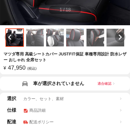
1
/
18
マツダ専用 高級シートカバー JUSTFIT保証 車種専用設計 防水レザ
ー おしゃれ 全席セット
47,950
¥
(税込)
車が選択されていません
適合確認
選択
カラー、セット、素材
仕様
商品詳細
配達
配送ポリシー