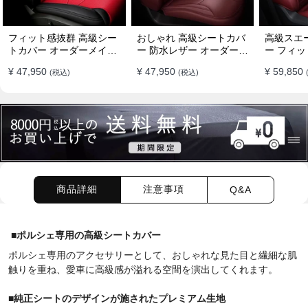
フィット感抜群 高級シー
おしゃれ 高級シートカバ
高級スエ
トカバー オーダーメイド
ー 防水レザー オーダーメ
ー フィッ
7色 防水レザー おしゃれ
イド パンチング加工 9色
ーメイド 
¥ 47,950
¥ 47,950
¥ 59,850
(税込)
(税込)
全席セット
全席セット
全席セッ
商品詳細
注意事項
Q&A
■
ポルシェ専用の高級シートカバー
ポルシェ専用のアクセサリーとして、おしゃれな見た目と繊細な肌
触りを重ね、愛車に高級感が溢れる空間を演出してくれます。
■
純正シートのデザインが施されたプレミアム生地