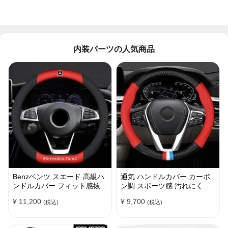
内装パーツの人気商品
Benzベンツ スエード 高級ハ
通気 ハンドルカバー カーボ
ンドルカバー フィット感抜群
ン調 スポーツ感 汚れにくい
おしゃれ 操作性向上 四季
滑り止め かっこいい 取り付
¥ 11,200
¥ 9,700
(税込)
(税込)
38CM
け簡単 38CM