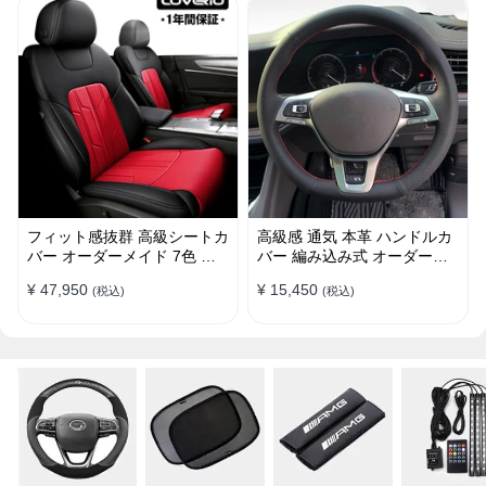
フィット感抜群 高級シートカ
高級感 通気 本革 ハンドルカ
バー オーダーメイド 7色 防
バー 編み込み式 オーダーメ
水レザー おしゃれ 全席セッ
イド 握り感抜群 操作性アッ
¥ 47,950
¥ 15,450
(税込)
(税込)
ト
プ