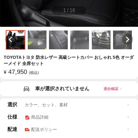
1
/
16
TOYOTAトヨタ 防水レザー 高級シートカバー おしゃれ 5色 オーダ
ーメイド 全席セット
47,950
¥
(税込)
車が選択されていません
適合確認
選択
カラー、セット、素材
仕様
商品詳細
配達
配送ポリシー