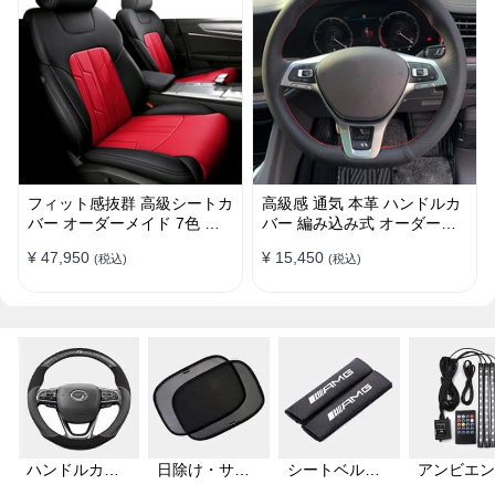
フィット感抜群 高級シートカ
高級感 通気 本革 ハンドルカ
バー オーダーメイド 7色 防
バー 編み込み式 オーダーメ
水レザー おしゃれ 全席セッ
イド 握り感抜群 操作性アッ
¥ 47,950
¥ 15,450
(税込)
(税込)
ト
プ
ハンドルカバ
日除け・サン
シートベルト
アンビエン
ー
シェード
カバー
ライト