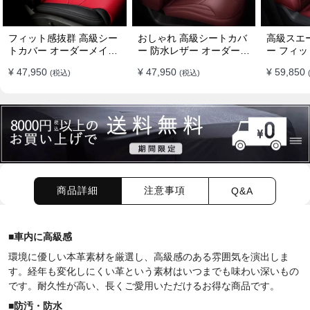
フィット感抜群 高級シー
おしゃれ 高級シートカバ
高級スエ
トカバー オーダーメイド
ー 防水レザー オーダーメ
ー フィッ
7色 防水レザー おしゃれ
イド パンチング加工 9色
ーメイド 
¥ 47,950
¥ 47,950
¥ 59,850
(税込)
(税込)
全席セット
全席セット
全席セッ
商品詳細
注意事項
Q&A
■車内に
高級感
環境に優しい本革素材を厳選し、高級感のある雰囲気を演出しま
す。経年も変化しにくい革という素材はいつまでも味わい深いもの
です。耐久性が高い、長くご愛用いただけるお得な商品です。
■
防汚・防水