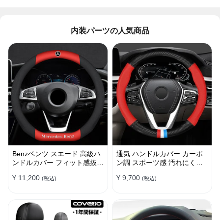
内装パーツの人気商品
Benzベンツ スエード 高級ハ
通気 ハンドルカバー カーボ
ンドルカバー フィット感抜群
ン調 スポーツ感 汚れにくい
おしゃれ 操作性向上 四季
滑り止め かっこいい 取り付
¥ 11,200
¥ 9,700
(税込)
(税込)
38CM
け簡単 38CM