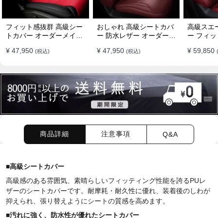
フィット感抜群 高級シー
おしゃれ 高級シートカバ
高級スエ
トカバー オーダーメイド
ー 防水レザー オーダーメ
ー フィッ
7色 防水レザー おしゃれ
イド パンチング加工 9色
ーメイド 
¥ 47,950
¥ 47,950
¥ 59,850
(税込)
(税込)
全席セット
全席セット
全席セッ
商品詳細
注意事項
Q&A
■
高級シートカバー
高級感のある雰囲気、素晴らしいフィッティング性能を誇るPUレ
ザーのシートカバーです。耐摩耗・耐久性に優れ、装着後のしわが
抑えられ、張り替えようにシートの質感を高めます。
■
汚れに強く、防水性が優れたシートカバー