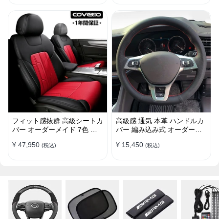
フィット感抜群 高級シートカ
高級感 通気 本革 ハンドルカ
バー オーダーメイド 7色 防
バー 編み込み式 オーダーメ
水レザー おしゃれ 全席セッ
イド 握り感抜群 操作性アッ
¥ 47,950
¥ 15,450
(税込)
(税込)
ト
プ