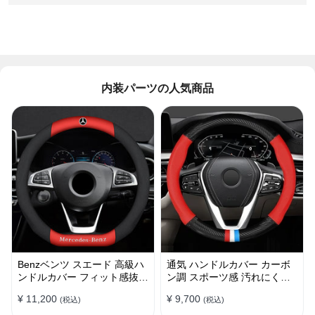
内装パーツの人気商品
Benzベンツ スエード 高級ハ
通気 ハンドルカバー カーボ
ンドルカバー フィット感抜群
ン調 スポーツ感 汚れにくい
おしゃれ 操作性向上 四季
滑り止め かっこいい 取り付
¥ 11,200
¥ 9,700
(税込)
(税込)
38CM
け簡単 38CM