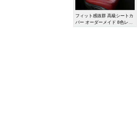
フィット感抜群 高級シートカ
バー オーダーメイド 8色レザ
ー 撥水・防水加工 全席セット
オーダーメイド
車種専用設計
¥ 47,950
(税込)