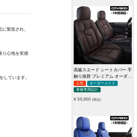
元に製造され、
座り心地を実感
高級スエード シートカバー 手
触り抜群 プレミアム オーダー
をしています。
メイド 防水防汚 全席セット
人気
オーダーメイド
車種専用設計
¥ 59,850
(税込)