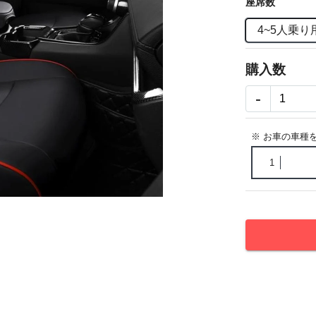
座席数
4~5人乗り
購入数
-
※ お車の車種
1