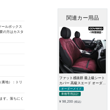
関連カー用品
ソールボックス
要の方はカスタ
ファット感抜群 最上級シート
（裏地）：トリ
カバー 高級スエード オーダー
メイド防水仕様 全席セット
オーダーメイド
車種専用設計
ます。落ちにく
¥ 98,200
(税込)