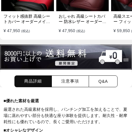
フィット感抜群 高級シー
おしゃれ 高級シートカバ
高級スエ
トカバー オーダーメイド
ー 防水レザー オーダーメ
ー フィッ
7色 防水レザー おしゃれ
イド パンチング加工 9色
ーメイド 
¥ 47,950
¥ 47,950
¥ 59,850
(税込)
(税込)
全席セット
全席セット
全席セッ
商品詳細
注意事項
Q&A
■
優れた素材を厳選
厳選された高級素材を採用し、パンチング加工を加えることで、夏
場に蒸れやすい部分も快適な座り体験を提供します。耐久性・耐摩
耗性にも優れているので、長くご愛用いただけます。
■
オシャレなデザイン