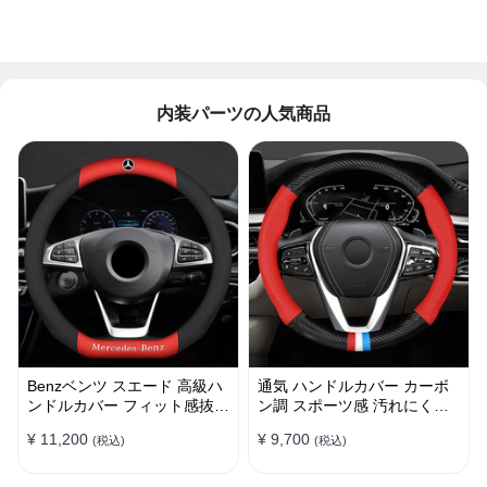
内装パーツの人気商品
Benzベンツ スエード 高級ハ
通気 ハンドルカバー カーボ
ンドルカバー フィット感抜群
ン調 スポーツ感 汚れにくい
おしゃれ 操作性向上 四季
滑り止め かっこいい 取り付
¥ 11,200
¥ 9,700
(税込)
(税込)
38CM
け簡単 38CM