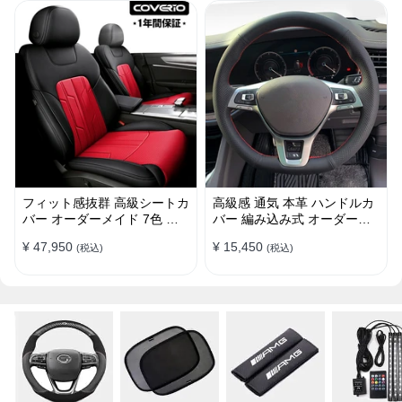
フィット感抜群 高級シートカ
高級感 通気 本革 ハンドルカ
バー オーダーメイド 7色 防
バー 編み込み式 オーダーメ
水レザー おしゃれ 全席セッ
イド 握り感抜群 操作性アッ
¥ 47,950
¥ 15,450
(税込)
(税込)
ト
プ