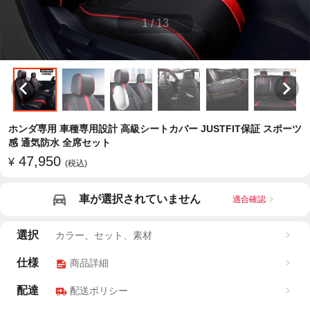
1
/
13
ホンダ専用 車種専用設計 高級シートカバー JUSTFIT保証 スポーツ
感 通気防水 全席セット
47,950
¥
(税込)
車が選択されていません
適合確認
選択
カラー、セット、素材
仕様
商品詳細
配達
配送ポリシー