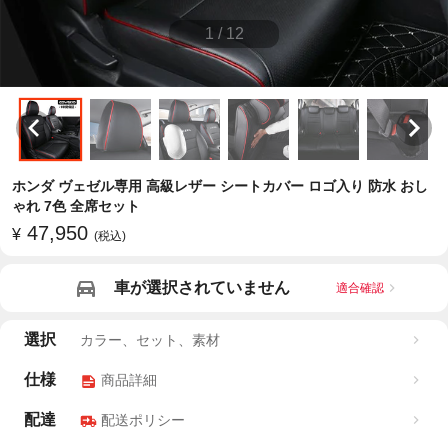
1
/
12
ホンダ ヴェゼル専用 高級レザー シートカバー ロゴ入り 防水 おし
ゃれ 7色 全席セット
47,950
¥
(税込)
車が選択されていません
適合確認
選択
カラー、セット、素材
仕様
商品詳細
配達
配送ポリシー