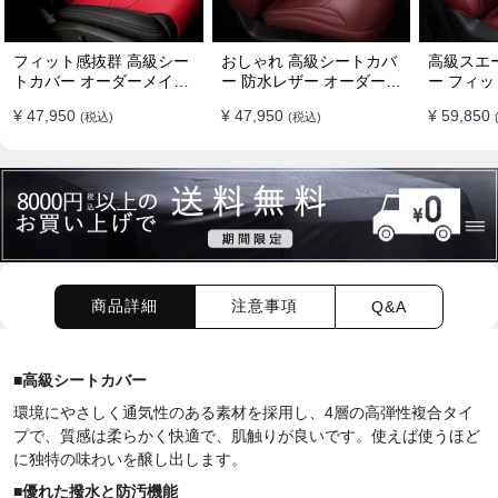
フィット感抜群 高級シー
おしゃれ 高級シートカバ
高級スエ
トカバー オーダーメイド
ー 防水レザー オーダーメ
ー フィッ
7色 防水レザー おしゃれ
イド パンチング加工 9色
ーメイド 
¥ 47,950
¥ 47,950
¥ 59,850
(税込)
(税込)
全席セット
全席セット
全席セッ
商品詳細
注意事項
Q&A
■
高級シートカバー
環境にやさしく通気性のある素材を採用し、4層の高弾性複合タイ
プで、質感は柔らかく快適で、肌触りが良いです。使えば使うほど
に独特の味わいを醸し出します。
■
優れた
撥水
と防汚機能