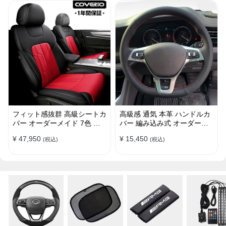
フィット感抜群 高級シートカ
高級感 通気 本革 ハンドルカ
バー オーダーメイド 7色 防
バー 編み込み式 オーダーメ
水レザー おしゃれ 全席セッ
イド 握り感抜群 操作性アッ
¥ 47,950
¥ 15,450
(税込)
(税込)
ト
プ