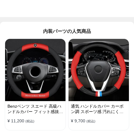
内装パーツの人気商品
Benzベンツ スエード 高級ハ
通気 ハンドルカバー カーボ
ンドルカバー フィット感抜群
ン調 スポーツ感 汚れにくい
おしゃれ 操作性向上 四季
滑り止め かっこいい 取り付
¥ 11,200
¥ 9,700
(税込)
(税込)
38CM
け簡単 38CM