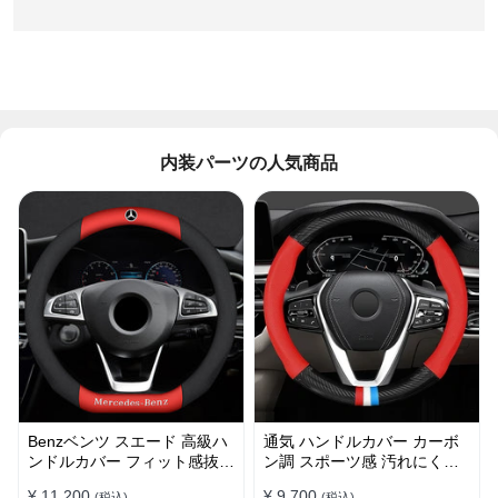
内装パーツの人気商品
Benzベンツ スエード 高級ハ
通気 ハンドルカバー カーボ
ンドルカバー フィット感抜群
ン調 スポーツ感 汚れにくい
おしゃれ 操作性向上 四季
滑り止め かっこいい 取り付
¥ 11,200
¥ 9,700
(税込)
(税込)