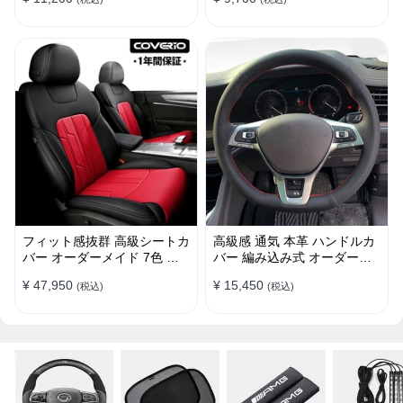
38CM
け簡単 38CM
フィット感抜群 高級シートカ
高級感 通気 本革 ハンドルカ
バー オーダーメイド 7色 防
バー 編み込み式 オーダーメ
水レザー おしゃれ 全席セッ
イド 握り感抜群 操作性アッ
¥ 47,950
¥ 15,450
(税込)
(税込)
ト
プ