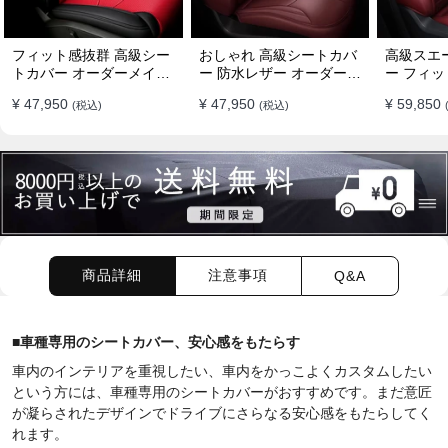
フィット感抜群 高級シー
おしゃれ 高級シートカバ
高級スエ
トカバー オーダーメイド
ー 防水レザー オーダーメ
ー フィッ
7色 防水レザー おしゃれ
イド パンチング加工 9色
ーメイド 
¥ 47,950
¥ 47,950
¥ 59,850
(税込)
(税込)
全席セット
全席セット
全席セッ
商品詳細
注意事項
Q&A
■
車種専用のシートカバー、安心感をもたらす
車内のインテリアを重視したい、車内をかっこよくカスタムしたい
という方には、車種専用のシートカバーがおすすめです。まだ意匠
が凝らされたデザインでドライブにさらなる安心感をもたらしてく
れます。