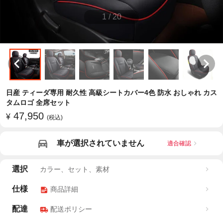
1
/
20
日産 ティーダ専用 耐久性 高級シートカバー4色 防水 おしゃれ カス
タムロゴ 全席セット
47,950
¥
(税込)
車が選択されていません
適合確認
選択
カラー、セット、素材
仕様
商品詳細
配達
配送ポリシー