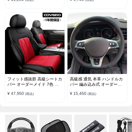
38CM
け簡単 38CM
フィット感抜群 高級シートカ
高級感 通気 本革 ハンドルカ
バー オーダーメイド 7色 防
バー 編み込み式 オーダーメ
水レザー おしゃれ 全席セッ
イド 握り感抜群 操作性アッ
¥ 47,950
¥ 15,450
(税込)
(税込)
ト
プ