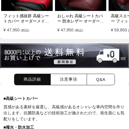
フィット感抜群 高級シー
おしゃれ 高級シートカバ
高級スエ
トカバー オーダーメイド
ー 防水レザー オーダーメ
ー フィッ
7色 防水レザー おしゃれ
イド パンチング加工 9色
ーメイド 
¥ 47,950
¥ 47,950
¥ 59,850
(税込)
(税込)
全席セット
全席セット
全席セッ
商品詳細
注意事項
Q&A
■高級シートカバー
質感がある素材を厳選し、高級感があるオシャレな車内空間を作り
出します。抗菌防臭などの技術加工が施されたので、衛生面にも気
配りをしています。
■
撥水・防水加工