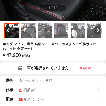
1
/
19
ホンダ フィット専用 高級シートカバー カスタムロゴ 防水レザー
おしゃれ 全席セット
47,950
¥
(税込)
車が選択されていません
適合確認
選択
カラー、セット、素材
仕様
商品詳細
配達
配送ポリシー