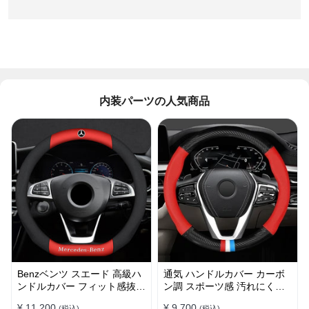
内装パーツの人気商品
Benzベンツ スエード 高級ハ
通気 ハンドルカバー カーボ
ンドルカバー フィット感抜群
ン調 スポーツ感 汚れにくい
おしゃれ 操作性向上 四季
滑り止め かっこいい 取り付
¥ 11,200
¥ 9,700
(税込)
(税込)