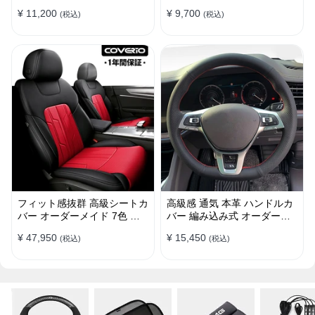
おしゃれ 操作性向上 四季
滑り止め かっこいい 取り付
¥ 11,200
¥ 9,700
(税込)
(税込)
38CM
け簡単 38CM
フィット感抜群 高級シートカ
高級感 通気 本革 ハンドルカ
バー オーダーメイド 7色 防
バー 編み込み式 オーダーメ
水レザー おしゃれ 全席セッ
イド 握り感抜群 操作性アッ
¥ 47,950
¥ 15,450
(税込)
(税込)
ト
プ