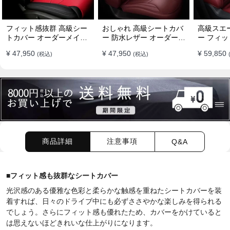
フィット感抜群 高級シー
おしゃれ 高級シートカバ
高級スエ
トカバー オーダーメイド
ー 防水レザー オーダーメ
ー フィッ
7色 防水レザー おしゃれ
イド パンチング加工 9色
ーメイド 
¥ 47,950
¥ 47,950
¥ 59,850
(税込)
(税込)
全席セット
全席セット
全席セッ
商品詳細
注意事項
Q&A
■
フィット感も抜群なシートカバー
光沢感のある優雅な色彩と柔らかな触感を重ねたシートカバーを装
着すれば、日々のドライブ中にも必ずささやかな楽しみを得られる
でしょう。さらにフィット感も優れたため、カバーをかけていると
は思えないほどきれいな仕上がりになります。