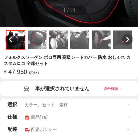
1
/
14
フォルクスワーゲン ポロ専用 高級シートカバー 防水 おしゃれ カ
スタムロゴ 全席セット
47,950
¥
(税込)
車が選択されていません
適合確認
選択
カラー、セット、素材
仕様
商品詳細
配達
配送ポリシー