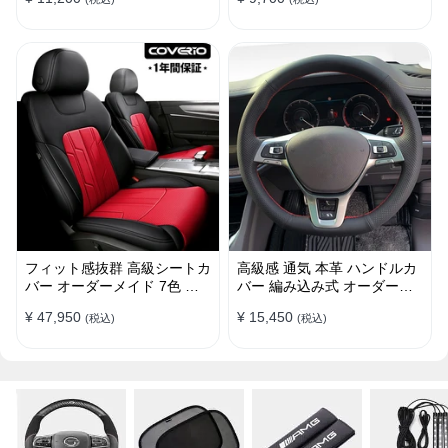
38CM
け簡単 38CM
フィット感抜群 高級シートカ
高級感 通気 本革 ハンドルカ
バー オーダーメイド 7色 防
バー 編み込み式 オーダーメ
水レザー おしゃれ 全席セッ
イド 握り感抜群 操作性アッ
¥ 47,950
¥ 15,450
(税込)
(税込)
ト
プ