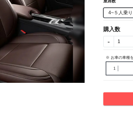
座席数
4~５人乗
購入数
-
※ お車の車種
1