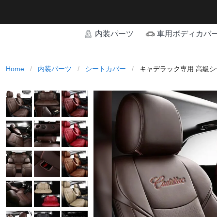
内装パーツ
車用ボディカバ
Home
/
内装パーツ
/
シートカバー
/
キャデラック専用 高級シ