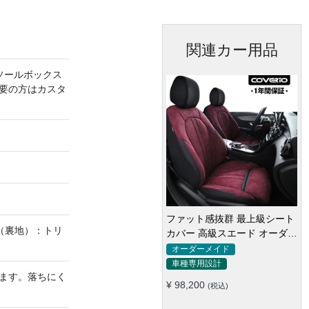
関連カー用品
ソールボックス
要の方はカスタ
ファット感抜群 最上級シート
（裏地）：トリ
カバー 高級スエード オーダー
メイド防水仕様 全席セット
オーダーメイド
車種専用設計
ます。落ちにく
¥ 98,200
(税込)