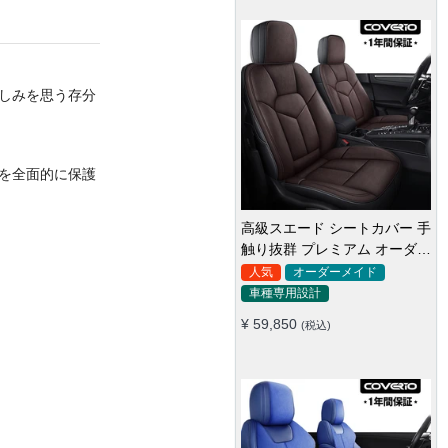
しみを思う存分
を全面的に保護
高級スエード シートカバー 手
触り抜群 プレミアム オーダー
メイド 防水防汚 全席セット
人気
オーダーメイド
車種専用設計
¥ 59,850
(税込)