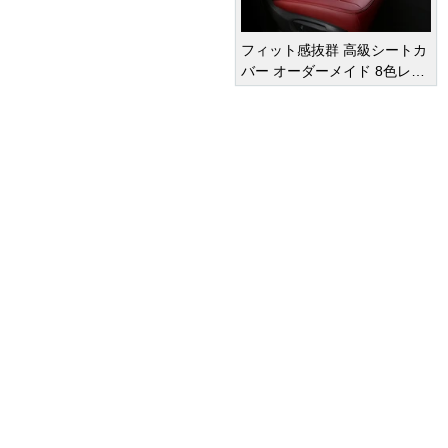
フィット感抜群 高級シートカ
バー オーダーメイド 8色レザ
ー 撥水・防水加工 全席セット
オーダーメイド
車種専用設計
¥ 47,950
(税込)