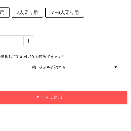
り用
2人乗り用
７~8人乗り用
+
を選択して対応可能かを確認できます!
対応状況を確認する
▼
カートに追加