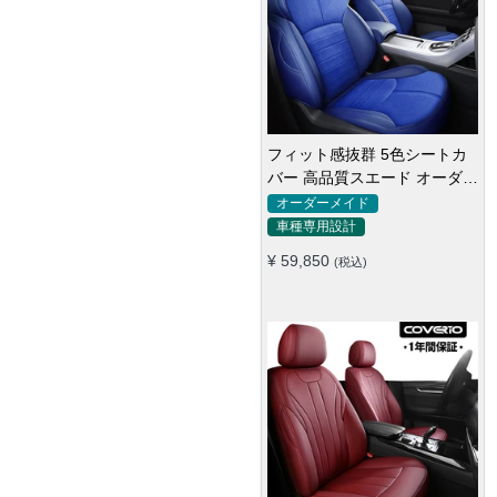
フィット感抜群 5色シートカ
バー 高品質スエード オーダー
メイド 防汚防水 耐久性
オーダーメイド
車種専用設計
¥ 59,850
(税込)