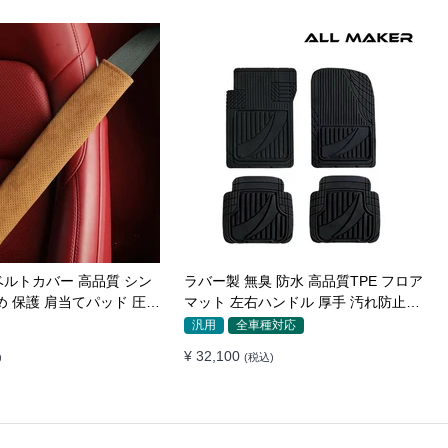
本革 ハンドルカバー 編み
座布団 低反発クッション TPRジェル
ダーメイド 握り感抜群 操
内蔵 蒸れやすい方にお勧め おしり 熱
い
ド
車種専用設計
全車種対応
¥ 5,700
込)
(税込)