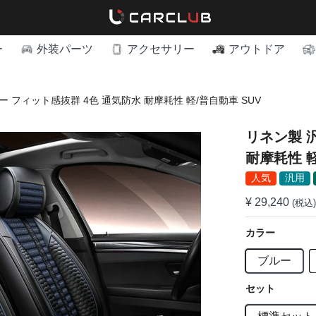
ー
外装パーツ
アクセサリー
アウトドア
 フィット感抜群 4色 通気防水 耐摩耗性 軽/普自動車 SUV
リネン製 
耐摩耗性 軽
人気
汎用
¥ 29,240
(税込)
カラー
ブルー
セット