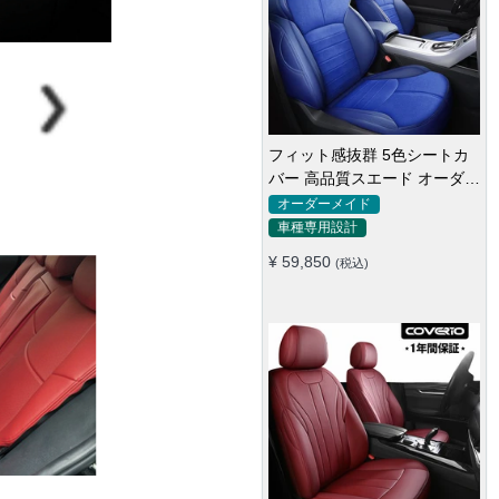
フィット感抜群 5色シートカ
バー 高品質スエード オーダー
メイド 防汚防水 耐久性
オーダーメイド
車種専用設計
¥ 59,850
(税込)