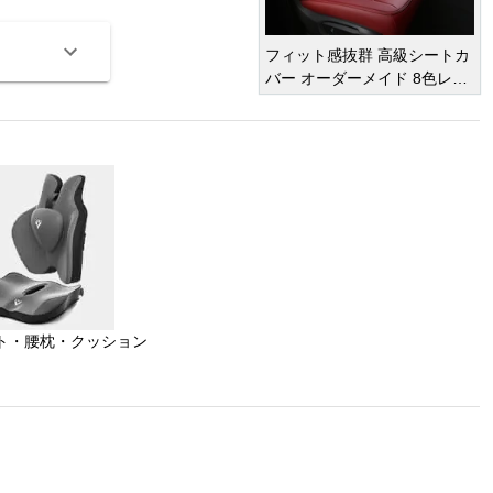
フィット感抜群 高級シートカ
バー オーダーメイド 8色レザ
ー 撥水・防水加工 全席セット
オーダーメイド
車種専用設計
¥ 47,950
(税込)
ト・腰枕・クッション