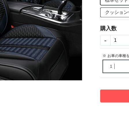
標準セット
クッション
購入数
-
※ お車の車種
1