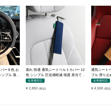
ーボン調 スポ
フィット感抜群 高級シートカバー オ
高級感 通気 
止め かっこい
ーダーメイド 7色 防水レザー おしゃ
込み式 オー
れ 全席セット
作性アップ
オーダーメイド
車種専用設計
オーダーメイ
¥ 47,950
¥ 15,450
(税込)
(税