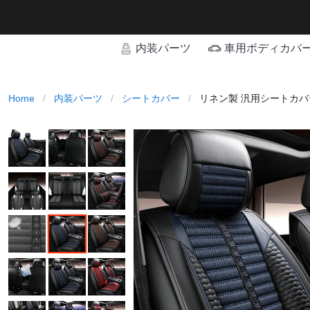
内装パーツ
車用ボディカバ
Home
/
内装パーツ
/
シートカバー
/
リネン製 汎用シートカバー