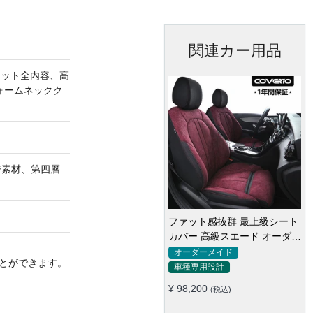
関連カー用品
セット全内容、高
ォームネックク
ジ素材、第四層
ファット感抜群 最上級シート
カバー 高級スエード オーダー
メイド防水仕様 全席セット
オーダーメイド
とができます。
車種専用設計
¥ 98,200
(税込)