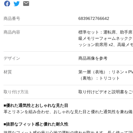
商品番号
6839672766642
商品内容
標準セット：運転席、助手席
級メモリーフォームネッククッ
ッション前席用 x2、高級メ
デザイン
商品画像を参考
材質
第一層（表地）：リネン＋P
（裏地）：トリコット
取り付け方法
取り付けビデオと説明書をご
■
優れた通気性とおしゃれな見た目
革とリネンを組み合わせ、おしゃれな見た目と優れた通気性を兼ね備
■
抜群なフィット感と優れた耐久性
抜群なフィット感や座り心地で運転の疲れが取れます。長く使って頂