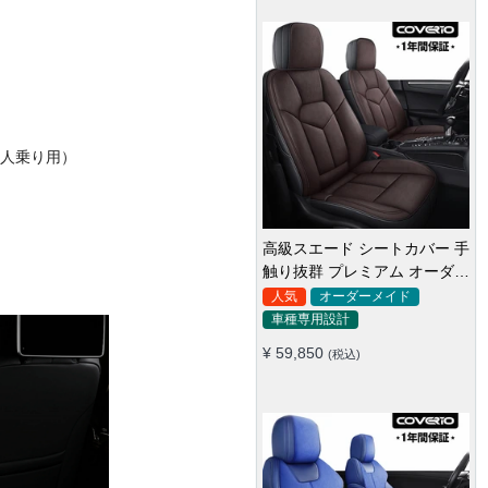
5人乗り用）
高級スエード シートカバー 手
触り抜群 プレミアム オーダー
メイド 防水防汚 全席セット
人気
オーダーメイド
車種専用設計
¥ 59,850
(税込)