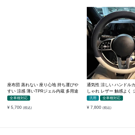
Benzベンツ スエード 高級ハンドルカ
通気 ハンドルカバー カ
バー フィット感抜群 おしゃれ 操作性
ーツ感 汚れにくい 滑り
向上 四季 38CM
い 取り付け簡単 38CM
汎用
ベンツ専用
汎用
全車種対応
¥ 11,200
¥ 9,700
(税込)
(税込)