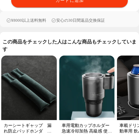
カートに追加
¥8000以上送料無料
安心の30日間返品交換保証
この商品をチェックした人はこんな商品もチェックしていま
す
カーシートギャップ 漏
車用電動カップホルダー
車載ドリ
れ防止パッドホンダ シ
急速冷却加熱 高級感 使い
動車用 飲み
ートコンソール 隙間 クッ
便利 静音 収納 飲み物
プ維持 