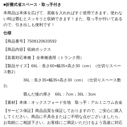
■
折畳式省スペース・取っ手付き
本商品は本体を広げて、底板を入れればすぐ使用できます。使わな
い時は畳むとスッキリと収納できます！また、取っ手が付いてある
ので、引き出しも便利です！
仕様
【商品番号】7508120633592
【商品内容】収納ボックス
【装着対応車種 】全車種適用（トランク用）
【製品サイズ】66L：長さ60×幅35×高さ30（cm）（仕切りスペー
ス数2）
36L：
長さ
35×
幅
35×
高さ
30（cm）（仕切りスペース数
3）
畳んだ後の厚さ 66L：7cm；36L：3cm
【素材】本体：オックスフォード生地 取っ手：アルミニウム合金
【サービス保証】商品品質を保証しておりますので、ご安心に購入
してください。商品に不具合またはご不明な点がございましたら、
お気軽にご相談下さい。お客様にご満足いただけるよう迅速に対応