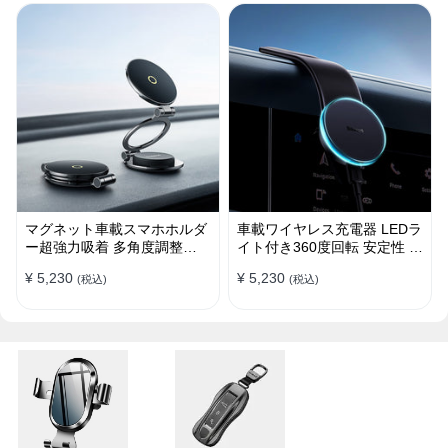
マグネット車載スマホホルダ
車載ワイヤレス充電器 LEDラ
ー超強力吸着 多角度調整
イト付き360度回転 安定性 粘
360°回転な台座 車用ホルダ
着ゲル吸盤＆エアコン吹き出
¥ 5,230
¥ 5,230
(税込)
(税込)
ー 折りたたみ式 片手操作 安
し口式兼用 片手操作 置くだ
定 落ちない 全機種対応
けワイヤレス充電 スマホホル
ダー