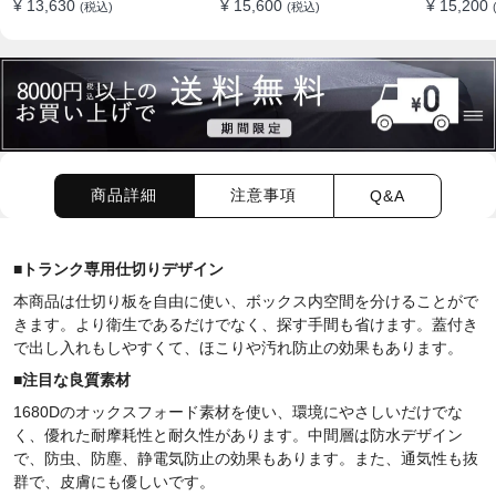
¥ 13,630
¥ 15,600
¥ 15,200
(税込)
(税込)
ション
商品詳細
注意事項
Q&A
■
トランク専用仕切りデザイン
本商品は仕切り板を自由に使い、ボックス内空間を分けることがで
きます。より衛生であるだけでなく、探す手間も省けます。蓋付き
で出し入れもしやすくて、ほこりや汚れ防止の効果もあります。
■
注目な良質素材
1680Dのオックスフォード素材を使い、環境にやさしいだけでな
く、優れた耐摩耗性と耐久性があります。中間層は防水デザイン
で、防虫、防塵、静電気防止の効果もあります。また、通気性も抜
群で、皮膚にも優しいです。