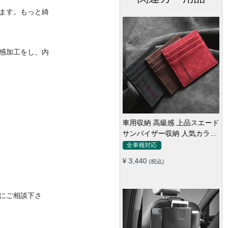
ます。もっと綺
感加工をし、内
車用収納 高級感 上品スエード
サンバイザー収納 人気カラー
実用 おしゃれ レシート カー
全車種対応
ドケース
¥ 3,440
(税込)
にご相談下さ