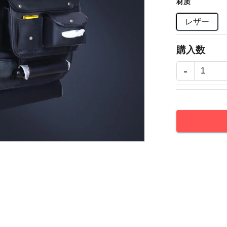
材质
レザー
購入数
-