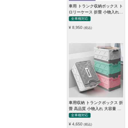
車用 トランク収納ボックス ト
ロリーケース 折畳 小物入れ
多用 大容量 かわいい 多色 耐
全車種対応
久
¥ 8,950
(税込)
車用収納 トランクボックス 折
畳 高品質 小物入れ 大容量 多
機能 多色 防水防塵 キャンプ
全車種対応
¥ 4,650
(税込)