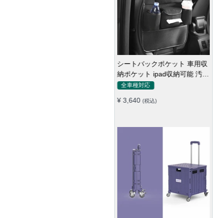
シートバックポケット 車用収
納ポケット ipad収納可能 汚れ
防止 子供のキック対策
全車種対応
¥ 3,640
(税込)