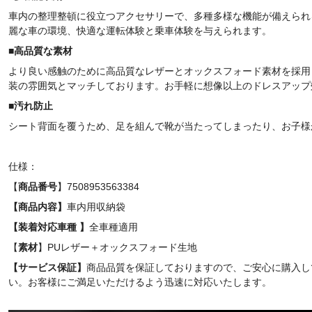
車内の整理整頓に役立つアクセサリーで、多種多様な機能が備えられ
麗な車の環境、快適な運転体験と乗車体験を与えられます。
■
高品質な素材
より良い感触のために高品質なレザーとオックスフォード素材を採用
装の雰囲気とマッチしております。お手軽に想像以上のドレスアップ
■
汚れ防止
シート背面を覆うため、足を組んで靴が当たってしまったり、お子様
仕様：
【
商品番号
】
7508953563384
【商品内容】
車内用収納袋
【装着対応車種 】
全車種適用
【
素材
】PUレザー＋オックスフォード生地
【サービス保証】
商品品質を保証しておりますので、ご安心に購入し
い。お客様にご満足いただけるよう迅速に対応いたします。