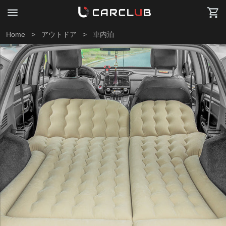
Home
>
アウトドア
>
車内泊