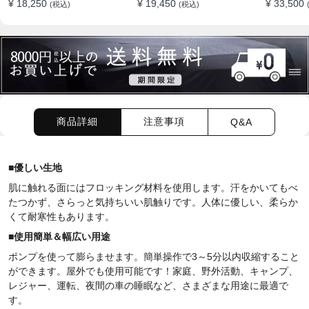
¥ 18,250
¥ 19,450
¥ 33,500
(税込)
(税込)
通車 SUV
SUV
普通車 S
商品詳細
注意事項
Q&A
■
優しい生地
肌に触れる面にはフロッキング材料を使用します。汗をかいてもべ
たつかず、さらっと気持ちいい肌触りです。人体に優しい、柔らか
くて耐寒性もあります。
■使用簡単＆幅広い用途
ポンプを使って膨らませます。簡単操作で3～5分以内収縮すること
ができます。屋外でも使用可能です！家庭、野外活動、キャンプ、
レジャー、運転、夜間の車の睡眠など、さまざまな用途に最適で
す。