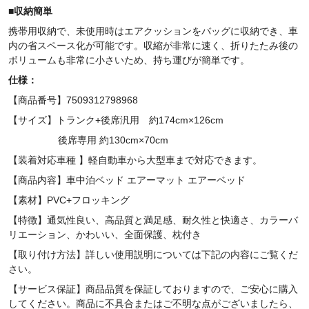
■収納簡単
携帯用収納で、未使用時はエアクッションをバッグに収納でき、車
内の省スペース化が可能です。収縮が非常に速く、折りたたみ後の
ボリュームも非常に小さいため、持ち運びが簡単です。
仕様：
【商品番号】7509312798968
【サイズ】トランク+後席汎用 約174cm
×
126cm
後席専用
約130cm×70cm
【装着対応車種 】軽自動車から大型車まで対応できます。
【商品内容】車中泊ベッド エアーマット エアーベッド
【素材】PVC+フロッキング
【特徴】通気性良い、高品質と満足感、耐久性と快適さ、カラーバ
リエーション、かわいい、全面保護、枕付き
【取り付け方法】詳しい使用説明については下記の内容にご覧くだ
さい。
【サービス保証】商品品質を保証しておりますので、ご安心に購入
してください。商品に不具合またはご不明な点がございましたら、