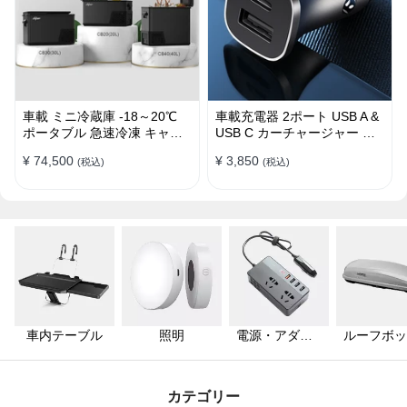
車載 ミニ冷蔵庫 -18～20℃
車載充電器 2ポート USB A &
ポータブル 急速冷凍 キャン
USB C カーチャージャー 急
プ アウトドア 車中泊 静音
速充電USB [36W 12V-24V ]
¥ 74,500
¥ 3,850
(税込)
(税込)
車内テーブル
照明
電源・アダプ
ルーフボッ
ター
ス・キャリ
カテゴリー