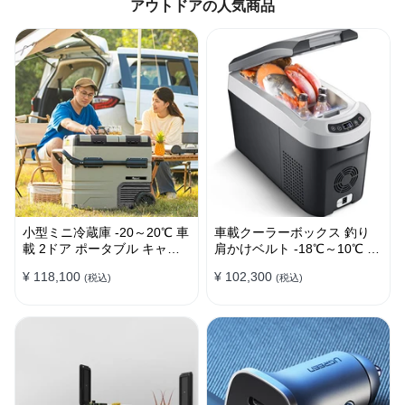
アウトドアの人気商品
小型ミニ冷蔵庫 -20～20℃ 車
車載クーラーボックス 釣り
載 2ドア ポータブル キャン
肩かけベルト -18℃～10℃ 冷
プ アウトドア 車中泊 静音
凍冷蔵庫 車中泊 キャンプ 家
¥ 118,100
¥ 102,300
(税込)
(税込)
庭用