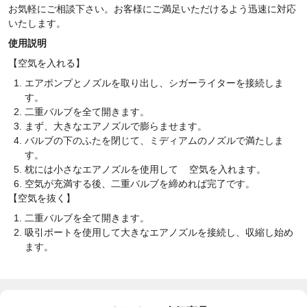
お気軽にご相談下さい。お客様にご満足いただけるよう迅速に対応
いたします。
使用説明
【空気を入れる】
エアポンプとノズルを取り出し、シガーライターを接続しま
す。
二重バルブを全て開きます。
まず、大きなエアノズルで膨らませます。
バルブ
の下の
ふたを閉じて、ミディアムのノズルで満たしま
す。
枕には小さなエアノズルを使用して
空気を入れます
。
空気が
充満
する後、
二重
バルブを締めれば完了です。
【空気を抜く】
二重バルブを全て開きます。
吸引ポートを使用して大きなエアノズルを接続し、収縮し始め
ます
。