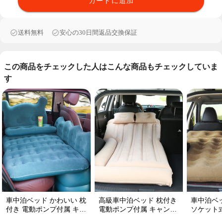
カートに追加
送料無料
安心の30日間返品交換保証
この商品をチェックした人はこんな商品もチェックしていま
す
車中泊ベッド かわいい 枕
高級車中泊ベッド 枕付き
車中泊ベッド 厚手
付き 電動ポンプ付属 キャ
電動ポンプ付属 キャンプ
ソケット式 キャンプ
ンプ用品 エアーベッド 普
用品 エアーベッド 普通車
エアーベッド 収