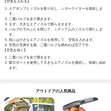
【空気を入れる】
エアポンプとノズルを取り出し、シガーライターを接続しま
す。
二重バルブを全て開きます。
まず、大きなエアノズルで膨らませます。
バルブ
の下の
ふたを閉じて、ミディアムのノズルで満たしま
す。
枕には小さなエアノズルを使用して
空気を入れます
。
空気が
充満
する後、
二重
バルブを締めれば完了です。
【空気を抜く】
二重バルブを全て開きます。
吸引ポートを使用して大きなエアノズルを接続し、収縮し始め
ます
。
アウトドアの人気商品