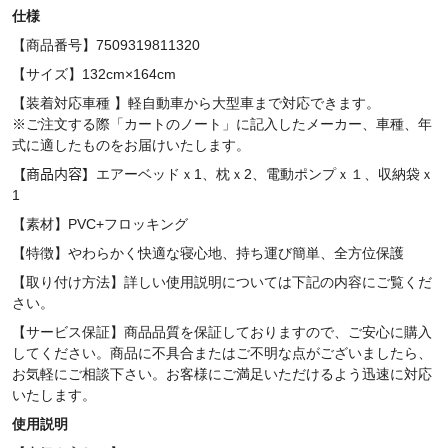
仕様
【商品番号】7509319811320
【サイズ】132cm×164cm
【装着対応車種 】軽自動車から大型車まで対応できます。
※ご注文する際「カートのノート」に記入したメーカー、車種、年
式に適したものをお届けいたします。
【商品内容】
エアーベッドｘ1、枕ｘ2、電動ポンプｘ１、収納袋ｘ
1
【素材】PVC+
フロッキング
【特徴】やわらかく快適な寝心地、持ち運び簡単、全方位保護
【取り付け方法】詳しい使用説明については下記の内容にご覧くだ
さい。
【サービス保証】商品品質を保証しておりますので、ご安心に購入
してください。商品に不具合またはご不明な点がございましたら、
お気軽にご相談下さい。お客様にご満足いただけるよう迅速に対応
いたします。
使用説明