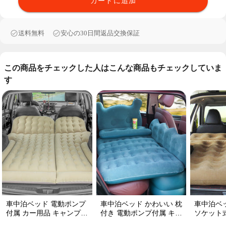
カートに追加
送料無料
安心の30日間返品交換保証
この商品をチェックした人はこんな商品もチェックしていま
す
車中泊ベッド 電動ポンプ
車中泊ベッド かわいい 枕
車中泊ベッド 厚手
付属 カー用品 キャンプ用
付き 電動ポンプ付属 キャ
ソケット式 キャンプ
品 エアーベッド SUV車
ンプ用品 エアーベッド 普
エアーベッド 収