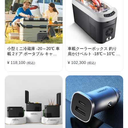
小型ミニ冷蔵庫 -20～20℃ 車
車載クーラーボックス 釣り
載 2ドア ポータブル キャン
肩かけベルト -18℃～10℃ 冷
プ アウトドア 車中泊 静音
凍冷蔵庫 車中泊 キャンプ 家
¥ 118,100
¥ 102,300
(税込)
(税込)
庭用