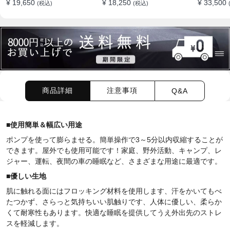
¥ 19,650
¥ 18,250
¥ 33,500
(税込)
(税込)
普通車適用
通車 SUV
普通車 S
商品詳細
注意事項
Q&A
■使用簡単＆幅広い用途
ポンプを使って膨らませる。簡単操作で3～5分以内収縮することが
できます。屋外でも使用可能です！家庭、野外活動、キャンプ、レ
ジャー、運転、夜間の車の睡眠など、さまざまな用途に最適です。
■
優しい生地
肌に触れる面にはフロッキング材料を使用します、汗をかいてもべ
たつかず、さらっと気持ちいい肌触りです、人体に優しい、柔らか
くて耐寒性もあります。快適な睡眠を提供してうえ外出先のストレ
スを軽減します。