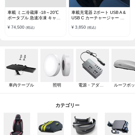
車載 ミニ冷蔵庫 -18～20℃
車載充電器 2ポート USB A &
ポータブル 急速冷凍 キャン
USB C カーチャージャー 急
プ アウトドア 車中泊 静音
速充電USB [36W 12V-24V ]
¥ 74,500
¥ 3,850
(税込)
(税込)
車内テーブル
照明
電源・アダプ
ルーフボッ
ター
ス・キャリ
カテゴリー