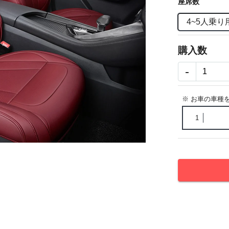
座席数
4~5人乗り
購入数
-
※ お車の車種
1