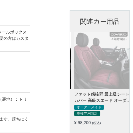
関連カー用品
ソールボックス
要の方はカスタ
ファット感抜群 最上級シート
（裏地）：トリ
カバー 高級スエード オーダー
メイド防水仕様 全席セット
オーダーメイド
車種専用設計
ます。落ちにく
¥ 98,200
(税込)