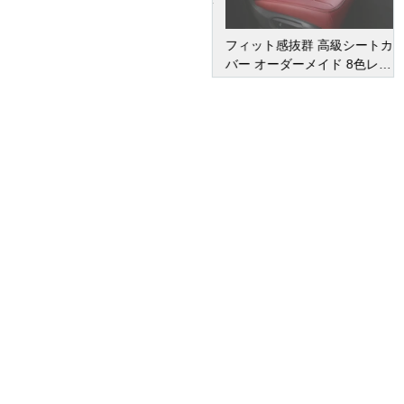
フィット感抜群 高級シートカ
バー オーダーメイド 8色レザ
ー 撥水・防水加工 全席セット
オーダーメイド
車種専用設計
¥ 47,950
(税込)