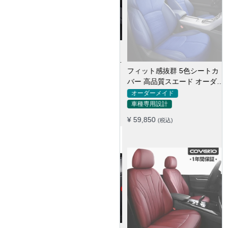
フィット感抜群 5色シートカ
バー 高品質スエード オーダー
メイド 防汚防水 耐久性
オーダーメイド
車種専用設計
¥ 59,850
(税込)