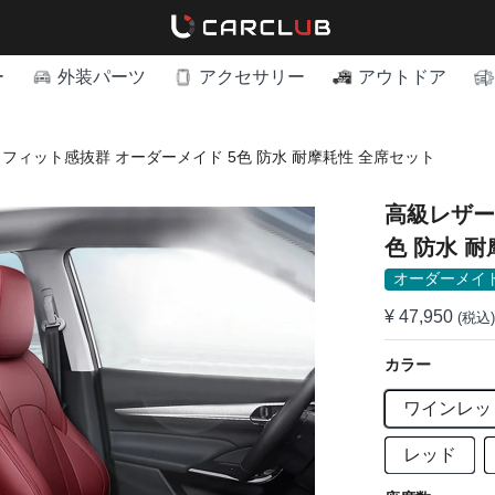
ー
外装パーツ
アクセサリー
アウトドア
 フィット感抜群 オーダーメイド 5色 防水 耐摩耗性 全席セット
高級レザー
色 防水 
オーダーメイ
¥ 47,950
(税込)
カラー
ワインレッ
レッド