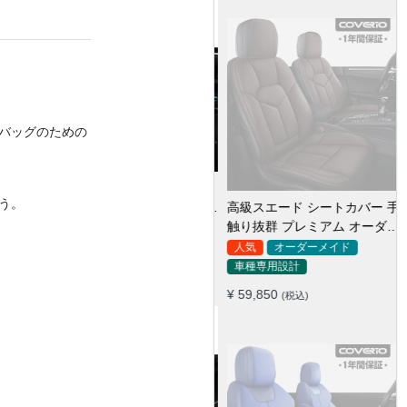
バッグのための
う。
高級スエード シートカバー 手
触り抜群 プレミアム オーダー
メイド 防水防汚 全席セット
人気
オーダーメイド
車種専用設計
¥ 59,850
(税込)