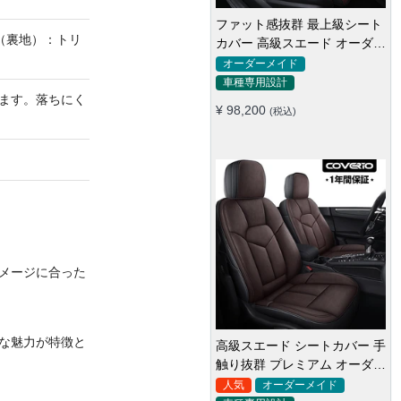
ファット感抜群 最上級シート
（裏地）：トリ
カバー 高級スエード オーダー
メイド防水仕様 全席セット
オーダーメイド
車種専用設計
ます。落ちにく
¥ 98,200
(税込)
メージに合った
な魅力が特徴と
高級スエード シートカバー 手
触り抜群 プレミアム オーダー
メイド 防水防汚 全席セット
人気
オーダーメイド