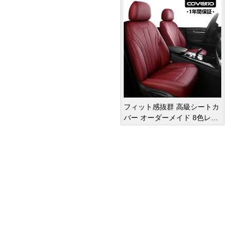
フィット感抜群 高級シートカ
バー オーダーメイド 8色レザ
ー 撥水・防水加工 全席セット
オーダーメイド
車種専用設計
¥ 47,950
(税込)