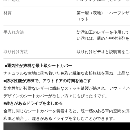
材質
第一層（表地）：ハーフレザ
コット
手入れ方法
防汚加工のレザーを使用して
い汚れは、薄めた中性洗剤を
取り付け方法
取り付けビデオと説明書をご
■
通気性が抜群な最上級シートカバー
ナチュラルな生地に落ち着いた色彩と繊細な市松模様を重ね、上品な
■
防水性能が抜群で、アウトドアの時間を過ごす
防水性能が抜群なレザーに繊細なステッチ縫製が施され、アウトドア
デザインのシートカバーが欲しい方々にもぴったりです。
■
趣きがあるドライブを楽しめる
全席に同じなシートカバーを装着すると、統一感のある車内空間を演
和風と融合し、趣きがあるドライブを楽しむことができます。