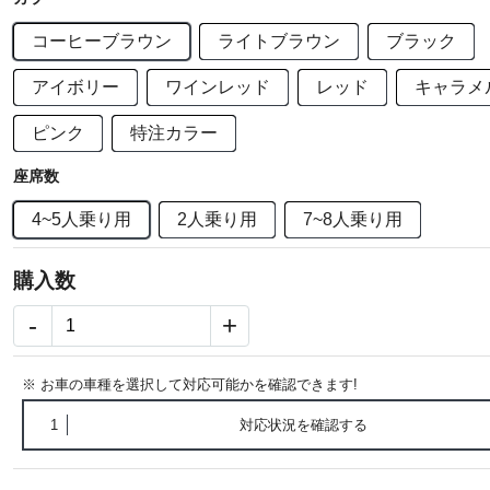
コーヒーブラウン
ライトブラウン
ブラック
アイボリー
ワインレッド
レッド
キャラメ
ピンク
特注カラー
座席数
4~5人乗り用
2人乗り用
7~8人乗り用
購入数
-
+
※ お車の車種を選択して対応可能かを確認できます!
1
対応状況を確認する