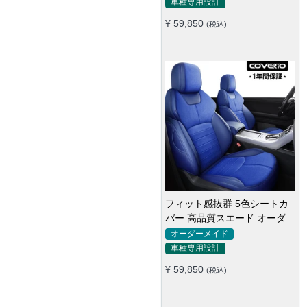
車種専用設計
¥ 59,850
(税込)
フィット感抜群 5色シートカ
バー 高品質スエード オーダー
メイド 防汚防水 耐久性
オーダーメイド
車種専用設計
¥ 59,850
(税込)