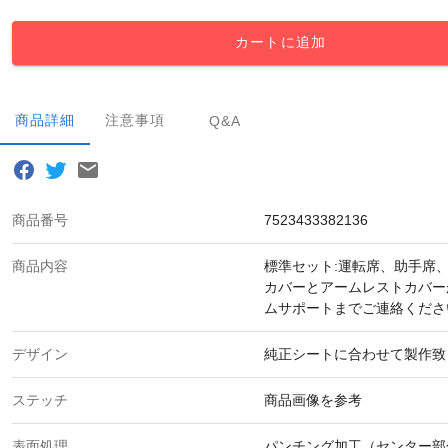
カートに追加
商品詳細
注意事項
Q&A
商品番号
7523433382136
商品内容
標準セット:運転席、助手席
カバーとアームレストカバー
ムサポートまでご連絡くださ
デザイン
純正シートに合わせて製作致
ステッチ
商品画像を参考
表面処理
パンチング加工（センター部