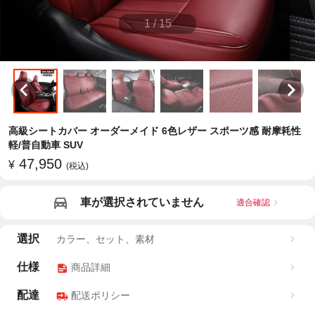
1
/
15
高級シートカバー オーダーメイド 6色レザー スポーツ感 耐摩耗性
軽/普自動車 SUV
47,950
¥
(税込)
車が選択されていません
適合確認
選択
カラー、セット、素材
仕様
商品詳細
配達
配送ポリシー