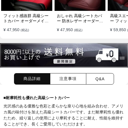
フィット感抜群 高級シー
おしゃれ 高級シートカバ
高級スエ
トカバー オーダーメイド
ー 防水レザー オーダーメ
ー フィッ
7色 防水レザー おしゃれ
イド パンチング加工 9色
ーメイド 
¥ 47,950
¥ 47,950
¥ 59,850
(税込)
(税込)
全席セット
全席セット
全席セッ
商品詳細
注意事項
Q&A
■
耐摩耗性も優れた高級シートカバー
光沢感のある優雅な色彩と柔らかな座り心地を組み合わせ、アメリ
カ風の味付けを加えた高級シートカバーです。まだ耐摩耗性も優れ
たため、繰り返しの使用により摩耗することに耐え、性能を維持す
ることができ、長くご愛用していただけます。