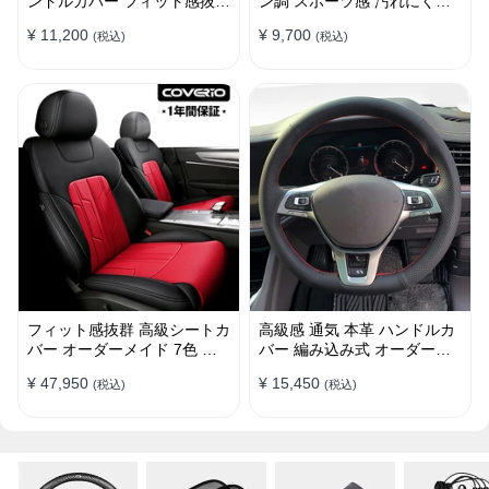
ンドルカバー フィット感抜群
ン調 スポーツ感 汚れにくい
おしゃれ 操作性向上 四季
滑り止め かっこいい 取り付
¥ 11,200
¥ 9,700
(税込)
(税込)
38CM
け簡単 38CM
フィット感抜群 高級シートカ
高級感 通気 本革 ハンドルカ
バー オーダーメイド 7色 防
バー 編み込み式 オーダーメ
水レザー おしゃれ 全席セッ
イド 握り感抜群 操作性アッ
¥ 47,950
¥ 15,450
(税込)
(税込)
ト
プ