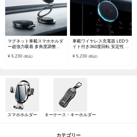
マグネット車載スマホホルダ
車載ワイヤレス充電器 LEDラ
ー超強力吸着 多角度調整
イト付き360度回転 安定性 粘
360°回転な台座 車用ホルダ
着ゲル吸盤＆エアコン吹き出
¥ 5,230
¥ 5,230
(税込)
(税込)
ー 折りたたみ式 片手操作 安
し口式兼用 片手操作 置くだ
定 落ちない 全機種対応
けワイヤレス充電 スマホホル
ダー
スマホホルダー
キーケース・キーホルダー
カテゴリー