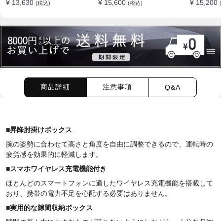
¥ 13,630
¥ 15,600
¥ 15,200
(税込)
(税込)
ション
商品詳細
注意事項
Q&A
■
昇降肘掛けボックス
腕の姿勢に合わせて高さと角度を自由に調整できるので、運転時の
疲労感を効果的に軽減します。
■
スマホワイヤレス充電機能付き
ほとんどのスマートフォンに適したワイヤレス充電機能を搭載して
おり、携帯の電力不足を心配する必要はありません。
■
実用的な隙間収納ボックス