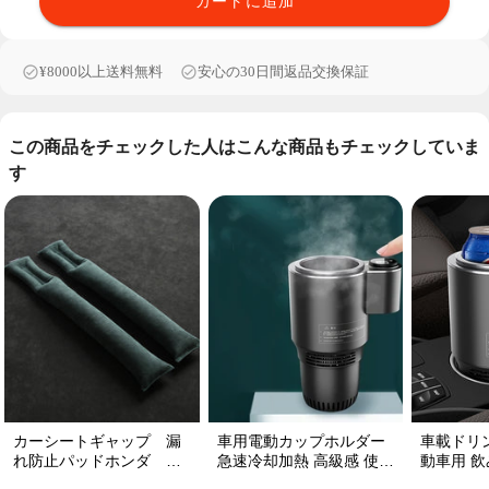
カートに追加
¥8000以上送料無料
安心の30日間返品交換保証
この商品をチェックした人はこんな商品もチェックしていま
す
カーシートギャップ 漏
車用電動カップホルダー
車載ドリ
れ防止パッドホンダ シ
急速冷却加熱 高級感 使い
動車用 飲み
ートコンソール 隙間 クッ
便利 静音 収納 飲み物
プ維持 