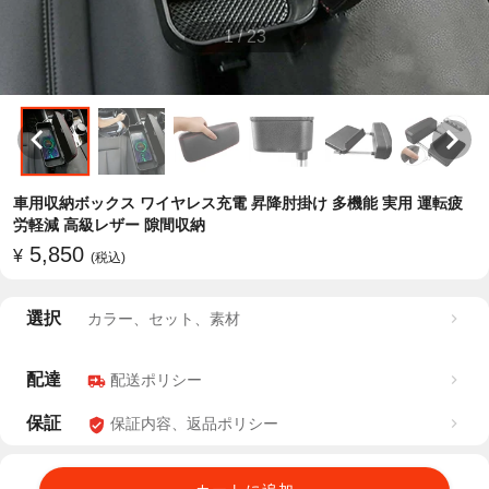
1
/
23
車用収納ボックス ワイヤレス充電 昇降肘掛け 多機能 実用 運転疲
労軽減 高級レザー 隙間収納
5,850
¥
(税込)
選択
カラー、セット、素材
配達
配送ポリシー
保証
保証内容、返品ポリシー