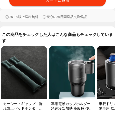
カートに追加
¥8000以上送料無料
安心の30日間返品交換保証
この商品をチェックした人はこんな商品もチェックしていま
す
カーシートギャップ 漏
車用電動カップホルダー
車載ドリ
れ防止パッドホンダ シ
急速冷却加熱 高級感 使い
動車用 飲み
ートコンソール 隙間 クッ
便利 静音 収納 飲み物
プ維持 