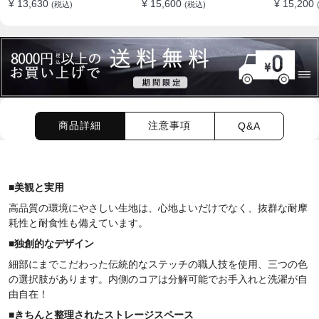
¥ 13,630
¥ 15,600
¥ 15,200
(税込)
(税込)
ション
商品詳細
注意事項
Q&A
■
美観と実用
高品質の環境にやさしい生地は、心地よいだけでなく、抜群な耐摩
耗性と耐食性も備えています。
■
独創的なデザイン
細部にまでこだわった伝統的なステッチの職人技を使用、三つの色
の選択肢があります。内側のコアは分解可能でお手入れと洗濯が自
由自在！
■
きちんと整理されたストレージスペース