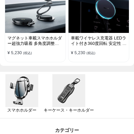
マグネット車載スマホホルダ
車載ワイヤレス充電器 LEDラ
ー超強力吸着 多角度調整
イト付き360度回転 安定性 粘
360°回転な台座 車用ホルダ
着ゲル吸盤＆エアコン吹き出
¥ 5,230
¥ 5,230
(税込)
(税込)
ー 折りたたみ式 片手操作 安
し口式兼用 片手操作 置くだ
定 落ちない 全機種対応
けワイヤレス充電 スマホホル
ダー
スマホホルダー
キーケース・キーホルダー
カテゴリー