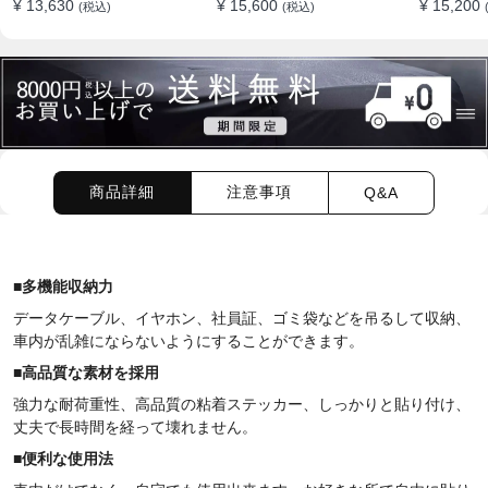
¥ 13,630
¥ 15,600
¥ 15,200
(税込)
(税込)
ション
商品詳細
注意事項
Q&A
■
多機能収納力
データケーブル、イヤホン、
社員証
、ゴミ袋などを吊るして収納、
車内が乱雑にならないようにすることができます。
■
高品質な素材を採用
強力な耐荷重性、高品質の粘着ステッカー、しっかりと貼り付け、
丈夫で長時間を経って壊れません。
■
便利な使用法