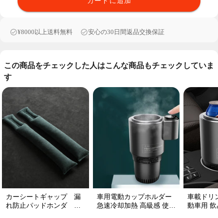
カートに追加
¥8000以上送料無料
安心の30日間返品交換保証
この商品をチェックした人はこんな商品もチェックしていま
す
カーシートギャップ 漏
車用電動カップホルダー
車載ドリ
れ防止パッドホンダ シ
急速冷却加熱 高級感 使い
動車用 飲み
ートコンソール 隙間 クッ
便利 静音 収納 飲み物
プ維持 