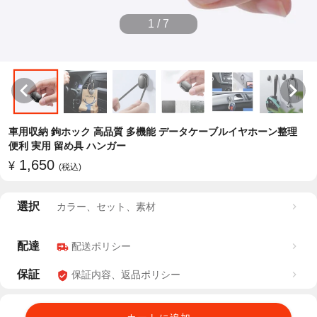
1
/
7
車用収納 鉤ホック 高品質 多機能 データケーブルイヤホーン整理
便利 実用 留め具 ハンガー
1,650
¥
(税込)
選択
カラー、セット、素材
配達
配送ポリシー
保証
保証内容、返品ポリシー