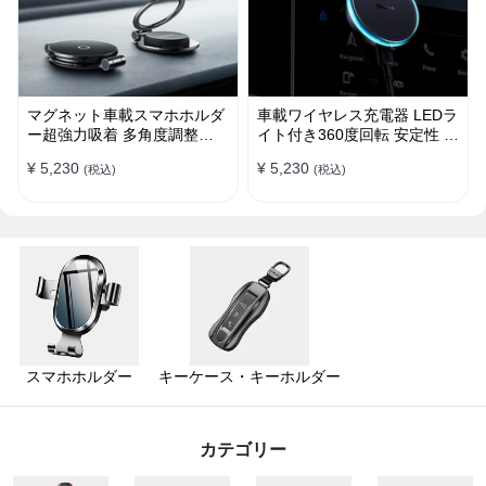
マグネット車載スマホホルダ
車載ワイヤレス充電器 LEDラ
ー超強力吸着 多角度調整
イト付き360度回転 安定性 粘
360°回転な台座 車用ホルダ
着ゲル吸盤＆エアコン吹き出
¥ 5,230
¥ 5,230
(税込)
(税込)
ー 折りたたみ式 片手操作 安
し口式兼用 片手操作 置くだ
定 落ちない 全機種対応
けワイヤレス充電 スマホホル
ダー
スマホホルダー
キーケース・キーホルダー
カテゴリー