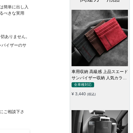
は簡単に出し入
るべきな実用
一切ありません。
ンバイザーのサ
車用収納 高級感 上品スエード
サンバイザー収納 人気カラー
実用 おしゃれ レシート カー
全車種対応
ドケース
¥ 3,440
(税込)
にご相談下さ