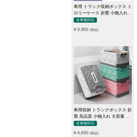
車用 トランク収納ボックス ト
ロリーケース 折畳 小物入れ
多用 大容量 かわいい 多色 耐
全車種対応
久
¥ 8,950
(税込)
車用収納 トランクボックス 折
畳 高品質 小物入れ 大容量 多
機能 多色 防水防塵 キャンプ
全車種対応
¥ 4,650
(税込)