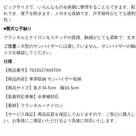
ビッグサイズで、いろんなものを
綺麗に整理することもできます。駐
れでき、落下を防ぎます。メガネも収納でき、片手操作がとても便利
性！
■
贅沢な
手触り
フランネルと
ナイロンをステッチの質感、
触感がとても柔軟で、丈夫
ご注意：
大型のサンバイザーには適していません。サンバイザーの幅
イズを確認してください。
仕様
【商品番号】7619127443704
【商品内容】車用収納 サンバイザー収納
【商品サイズ】長さ34.5cm 幅16.5cm
【装着対応車種】全車種対応
【素材
】フランネル＋
ナイロン
【サービス保証】商品品質を保証しておりますので、ご安心に購入し
い。お客様にご満足いただけるよう迅速に対応いたします。