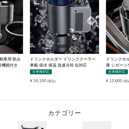
れ防止パッド
マグネット車載スマホホルダー超強力
車載ワイヤレ
 隙間 クッ
吸着 多角度調整 360°回転な台座 車用
き360度回
ホルダー 折りたたみ式 片手操作 安定
エアコン吹
全車種対応
全車種対応
落ちない 全機種対応
置くだけワ
¥ 5,230
¥ 5,230
(税込)
(税込
ダー
カテゴリー