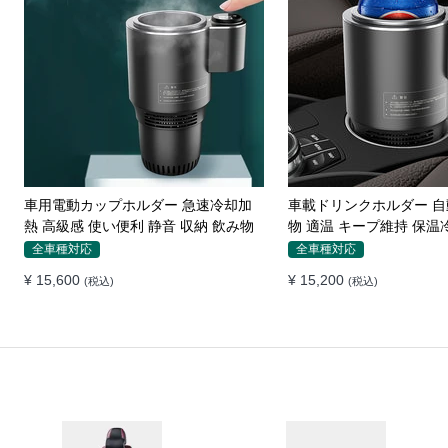
メルセデスベンツ専用 スマホホルダ
カーシートギャップ 漏
ー ワイヤレス充電 吹き出し口用 ライ
ホンダ シートコンソール
ト付きロゴ
ション
ベンツ専用
全車種対応
¥ 7,050
¥ 13,630
(税込)
(税込)