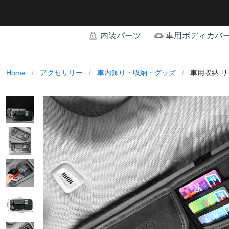
内装パーツ
車用ボディカバ
Home
/
アクセサリー
/
車内飾り・収納・グッズ
/
車用収納 サ