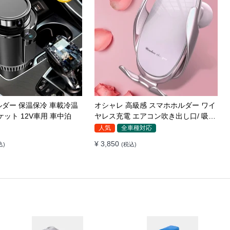
ス充電器 LEDライト付
車載スマホホルダー 超強力吸着 真空
転 安定性 粘着ゲル吸盤＆
吸盤 携帯ホルダー 多角度調整 360°回
き出し口式兼用 片手操作
転な台座 車用ホルダー 折りたたみ式
全車種対応
イヤレス充電 スマホホル
片手操作 カー用品 全機種対応
¥ 5,230
)
(税込)