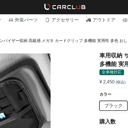
ー
外装パーツ
アクセサリー
アウトドア
ンバイザー収納 高級感 メガネ カードクリップ 多機能 実用性 多色 お
車用収納 
多機能 実
全車種対応
¥ 2,450
(税込)
カラー
ブラック
購入数