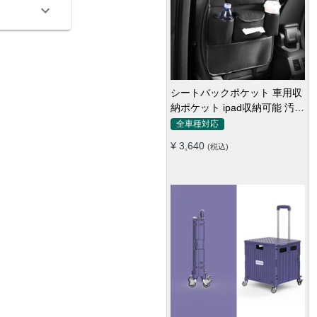
シートバックポケット 車用収
納ポケット ipad収納可能 汚れ
防止 子供のキック対策
全車種対応
¥ 3,640
(税込)