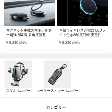
マグネット車載スマホホルダ
車載ワイヤレス充電器 LEDラ
ー超強力吸着 多角度調整
イト付き360度回転 安定性 粘
360°回転な台座 車用ホルダ
着ゲル吸盤＆エアコン吹き出
¥ 5,230
¥ 5,230
(税込)
(税込)
ー 折りたたみ式 片手操作 安
し口式兼用 片手操作 置くだ
定 落ちない 全機種対応
けワイヤレス充電 スマホホル
ダー
スマホホルダー
キーケース・キーホルダー
カテゴリー