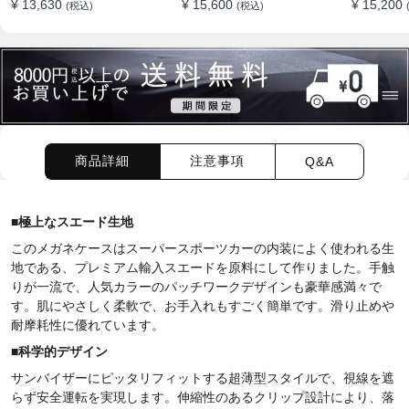
¥ 13,630
¥ 15,600
¥ 15,200
(税込)
(税込)
ション
商品詳細
注意事項
Q&A
■
極上
なスエード生地
このメガネケースはスーパースポーツカーの内装によく使われる生
地である、プレミアム輸入スエードを原料にして作りました。手触
りが一流で、人気カラーのパッチワークデザインも豪華感満々で
す。
肌にやさしく柔軟で、お手入れもすごく簡単です。滑り止めや
耐摩耗性に優れています。
■
科学的デザイン
サンバイザーにピッタリフィットする超薄型スタイルで、視線を遮
らず安全運転を実現します。伸縮性のあるクリップ設計により、落