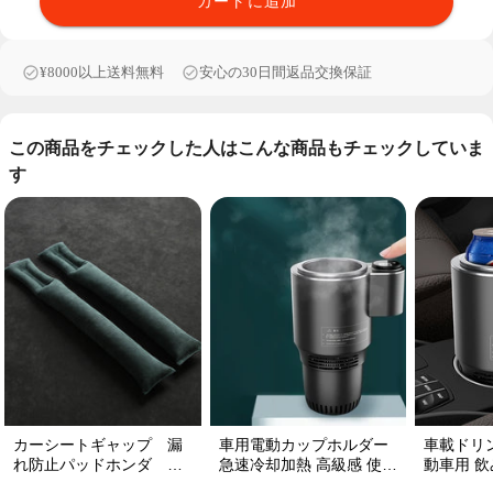
カートに追加
¥8000以上送料無料
安心の30日間返品交換保証
この商品をチェックした人はこんな商品もチェックしていま
す
カーシートギャップ 漏
車用電動カップホルダー
車載ドリ
れ防止パッドホンダ シ
急速冷却加熱 高級感 使い
動車用 飲み
ートコンソール 隙間 クッ
便利 静音 収納 飲み物
プ維持 