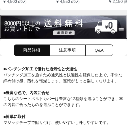
¥ 4,500
¥ 4,850
¥ 2,150
(税込)
(税込)
(
軽減
適 2個セ
商品詳細
注意事項
Q&A
■
パンチング加工で
優れた通気性と快適性
パンチング加工を施すため通気性と快適性を確保した上で、不快な
締め付け感、蒸れを軽減します。運転がもっと楽しくなります。
■豊富な色で、内装に合せ
こちらのシートベルトカバーは豊富な12種類を選ぶことができ、車
の内装に合ったものを選ぶことができます。
■簡単に取付
マジックテープで貼り付け、使いやすいし外しやすいです。