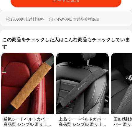
カートに追加
¥8000以上送料無料
安心の30日間返品交換保証
この商品をチェックした人はこんな商品もチェックしていま
す
通気シートベルトカバー
上品 シートベルトカバー
圧迫感軽
高品質 シンブル 滑り止め
高品質 シンブル 滑り止め
パー 滑り
保護 肩当てパッド 圧迫感
肩当てパッド 圧迫感軽減
高品質 テ