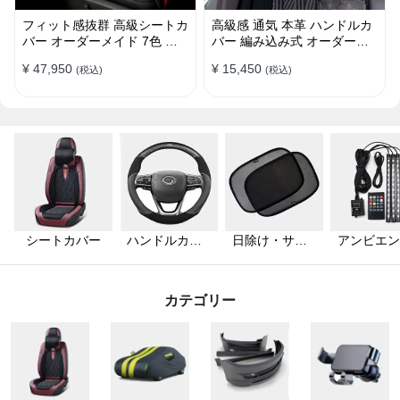
フィット感抜群 高級シートカ
高級感 通気 本革 ハンドルカ
バー オーダーメイド 7色 防
バー 編み込み式 オーダーメ
水レザー おしゃれ 全席セッ
イド 握り感抜群 操作性アッ
¥ 47,950
¥ 15,450
(税込)
(税込)
ト
プ
シートカバー
ハンドルカバ
日除け・サン
アンビエン
ー
シェード
ライト
カテゴリー