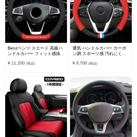
Benzベンツ スエード 高級ハ
通気 ハンドルカバー カーボ
ンドルカバー フィット感抜群
ン調 スポーツ感 汚れにくい
おしゃれ 操作性向上 四季
滑り止め かっこいい 取り付
¥ 11,200
¥ 9,700
(税込)
(税込)
38CM
け簡単 38CM